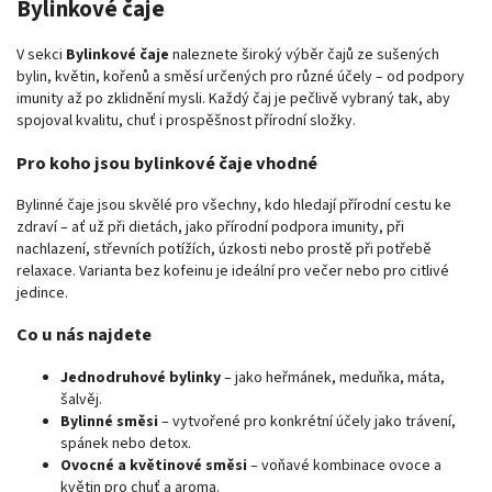
Bylinkové čaje
V sekci
Bylinkové čaje
naleznete široký výběr čajů ze sušených
bylin, květin, kořenů a směsí určených pro různé účely – od podpory
imunity až po zklidnění mysli. Každý čaj je pečlivě vybraný tak, aby
spojoval kvalitu, chuť i prospěšnost přírodní složky.
Pro koho jsou bylinkové čaje vhodné
Bylinné čaje jsou skvělé pro všechny, kdo hledají přírodní cestu ke
zdraví – ať už při dietách, jako přírodní podpora imunity, při
nachlazení, střevních potížích, úzkosti nebo prostě při potřebě
relaxace. Varianta bez kofeinu je ideální pro večer nebo pro citlivé
jedince.
Co u nás najdete
Jednodruhové bylinky
– jako heřmánek, meduňka, máta,
šalvěj.
Bylinné směsi
– vytvořené pro konkrétní účely jako trávení,
spánek nebo detox.
Ovocné a květinové směsi
– voňavé kombinace ovoce a
květin pro chuť a aroma.