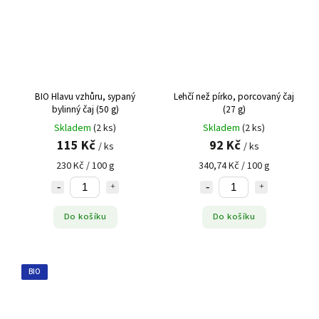
BIO Hlavu vzhůru, sypaný
Lehčí než pírko, porcovaný čaj
bylinný čaj (50 g)
(27 g)
Skladem
(2 ks)
Skladem
(2 ks)
115 Kč
92 Kč
/ ks
/ ks
230 Kč / 100 g
340,74 Kč / 100 g
Do košíku
Do košíku
BIO