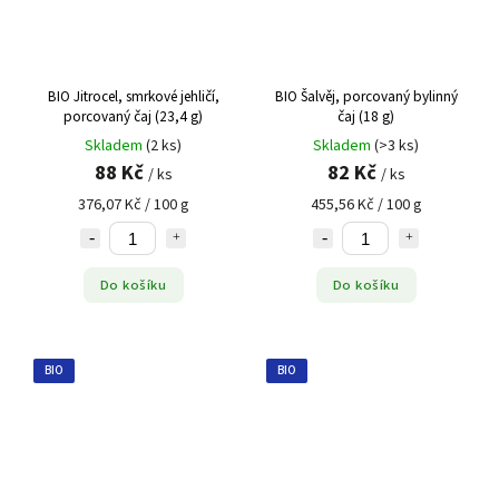
BIO Jitrocel, smrkové jehličí,
BIO Šalvěj, porcovaný bylinný
porcovaný čaj (23,4 g)
čaj (18 g)
Skladem
(2 ks)
Skladem
(>3 ks)
88 Kč
82 Kč
/ ks
/ ks
376,07 Kč / 100 g
455,56 Kč / 100 g
Do košíku
Do košíku
BIO
BIO