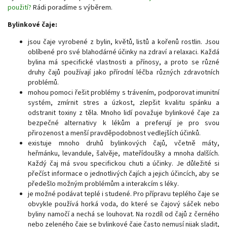
použití?
Rádi poradíme s výběrem.
Bylinkové čaje:
jsou čaje vyrobené z bylin, květů, listů a kořenů rostlin. Jsou
oblíbené pro své blahodárné účinky na zdraví a relaxaci. Každá
bylina má specifické vlastnosti a přínosy, a proto se různé
druhy čajů používají jako přírodní léčba různých zdravotních
problémů.
mohou pomoci řešit problémy s trávením, podporovat imunitní
systém, zmírnit stres a úzkost, zlepšit kvalitu spánku a
odstranit toxiny z těla. Mnoho lidí považuje bylinkové čaje za
bezpečné alternativy k lékům a preferují je pro svou
přirozenost a menší pravděpodobnost vedlejších účinků.
existuje mnoho druhů bylinkových čajů, včetně máty,
heřmánku, levandule, šalvěje, mateřídoušky a mnoha dalších.
Každý čaj má svou specifickou chuti a účinky. Je důležité si
přečíst informace o jednotlivých čajích a jejich účincích, aby se
předešlo možným problémům a interakcím s léky.
je možné podávat teplé i studené. Pro přípravu teplého čaje se
obvykle používá horká voda, do které se čajový sáček nebo
byliny namočí a nechá se louhovat. Na rozdíl od čajů z černého
nebo zeleného čaje se bylinkové čaje často nemusí nijak sladit,