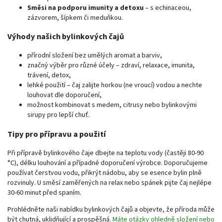
Směsi na podporu imunity a detoxu
– s echinaceou,
zázvorem, šípkem či meduňkou.
Výhody našich bylinkových čajů
přírodní složení bez umělých aromat a barviv,
značný výběr pro různé účely – zdraví, relaxace, imunita,
trávení, detox,
lehké použití – čaj zalijte horkou (ne vroucí) vodou a nechte
louhovat dle doporučení,
možnost kombinovat s medem, citrusy nebo bylinkovými
sirupy pro lepší chuť.
Tipy pro přípravu a použití
Při přípravě bylinkového čaje dbejte na teplotu vody (častěji 80-90
°C), délku louhování a případné doporučení výrobce. Doporučujeme
používat čerstvou vodu, přikrýt nádobu, aby se esence bylin plně
rozvinuly. U směsí zaměřených na relax nebo spánek pijte čaj nejlépe
30-60 minut před spaním.
Prohlédněte naši nabídku bylinkových čajů a objevte, že příroda může
být chutná, uklidňující a prospěšná.
Máte otázky ohledně složení nebo