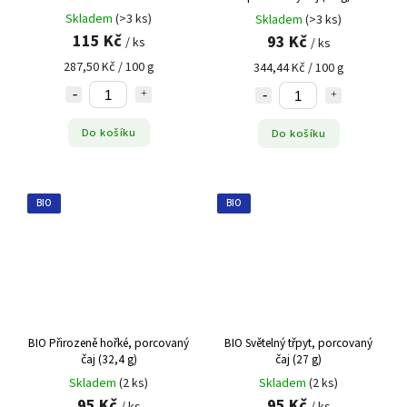
Skladem
(>3 ks)
Skladem
(>3 ks)
115 Kč
93 Kč
/ ks
/ ks
287,50 Kč / 100 g
344,44 Kč / 100 g
Do košíku
Do košíku
BIO
BIO
BIO Přirozeně hořké, porcovaný
BIO Světelný třpyt, porcovaný
čaj (32,4 g)
čaj (27 g)
Skladem
(2 ks)
Skladem
(2 ks)
95 Kč
95 Kč
/ ks
/ ks