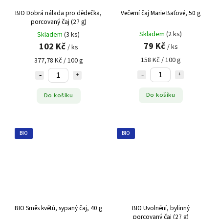
BIO Dobrá nálada pro dědečka,
Večerní čaj Marie Baťové, 50 g
porcovaný čaj (27 g)
Skladem
(2 ks)
Skladem
(3 ks)
79 Kč
102 Kč
/ ks
/ ks
158 Kč / 100 g
377,78 Kč / 100 g
Do košíku
Do košíku
BIO
BIO
BIO Směs květů, sypaný čaj, 40 g
BIO Uvolnění, bylinný
porcovaný čaj (27 g)