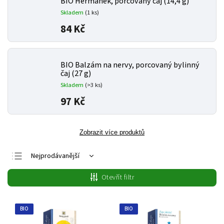
BIO Heřmánek, porcovaný čaj (14,4 g)
Skladem
(1 ks)
84 Kč
BIO Balzám na nervy, porcovaný bylinný
čaj (27 g)
Skladem
(>3 ks)
97 Kč
Zobrazit více produktů
Nejprodávanější
Nejlevnější
Otevřít filtr
Nejdražší
Abecedně
BIO
BIO