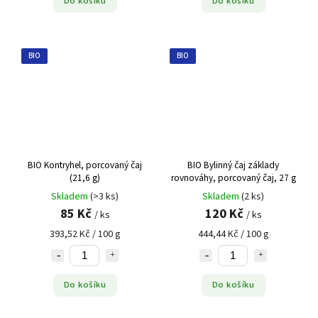
Do košíku
Do košíku
BIO
BIO
BIO Kontryhel, porcovaný čaj
BIO Bylinný čaj základy
(21,6 g)
rovnováhy, porcovaný čaj, 27 g
Skladem
(>3 ks)
Skladem
(2 ks)
85 Kč
120 Kč
/ ks
/ ks
393,52 Kč / 100 g
444,44 Kč / 100 g
Do košíku
Do košíku