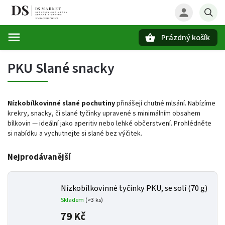
Prázdný košík
Hledat
PKU Slané snacky
Nízkobílkovinné slané pochutiny
přinášejí chutné mlsání. Nabízíme
krekry, snacky, či slané tyčinky upravené s minimálním obsahem
bílkovin — ideální jako aperitiv nebo lehké občerstvení. Prohlédněte
si nabídku a vychutnejte si slané bez výčitek.
Nejprodávanější
Nízkobílkovinné tyčinky PKU, se solí (70 g)
Skladem
(>3 ks)
79 Kč