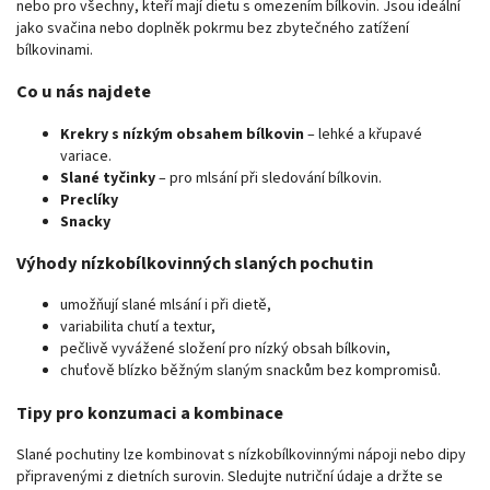
nebo pro všechny, kteří mají dietu s omezením bílkovin. Jsou ideální
jako svačina nebo doplněk pokrmu bez zbytečného zatížení
bílkovinami.
Co u nás najdete
Krekry s nízkým obsahem bílkovin
– lehké a křupavé
variace.
Slané tyčinky
– pro mlsání při sledování bílkovin.
Preclíky
Snacky
Výhody nízkobílkovinných slaných pochutin
umožňují slané mlsání i při dietě,
variabilita chutí a textur,
pečlivě vyvážené složení pro nízký obsah bílkovin,
chuťově blízko běžným slaným snackům bez kompromisů.
Tipy pro konzumaci a kombinace
Slané pochutiny lze kombinovat s nízkobílkovinnými nápoji nebo dipy
připravenými z dietních surovin. Sledujte nutriční údaje a držte se