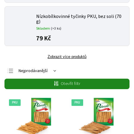
Nízkobílkovinné tyčinky PKU, bez soli (70
g)
Skladem
(>3 ks)
79 Kč
Zobrazit více produktů
Nejprodávanější
Nejlevnější
Otevřít filtr
Nejdražší
Abecedně
PKU
PKU