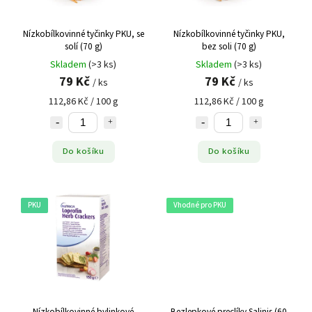
Nízkobílkovinné tyčinky PKU, se
Nízkobílkovinné tyčinky PKU,
solí (70 g)
bez soli (70 g)
Skladem
(>3 ks)
Skladem
(>3 ks)
79 Kč
79 Kč
/ ks
/ ks
112,86 Kč / 100 g
112,86 Kč / 100 g
Do košíku
Do košíku
PKU
Vhodné pro PKU
Nízkobílkovinné bylinkové
Bezlepkové preclíky Salinis (60