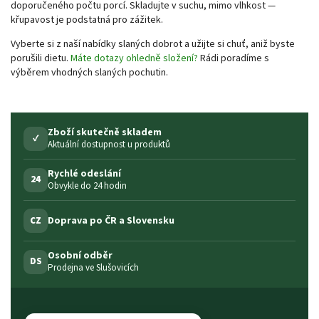
doporučeného počtu porcí. Skladujte v suchu, mimo vlhkost —
křupavost je podstatná pro zážitek.
Vyberte si z naší nabídky slaných dobrot a užijte si chuť, aniž byste
porušili dietu.
Máte dotazy ohledně složení?
Rádi poradíme s
výběrem vhodných slaných pochutin.
Zboží skutečně skladem
✓
Aktuální dostupnost u produktů
Rychlé odeslání
24
Obvykle do 24 hodin
Doprava po ČR a Slovensku
CZ
Osobní odběr
DS
Prodejna ve Slušovicích