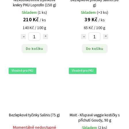
krekry PKU Loprofin (150 g)
g)
Skladem
(1 ks)
Skladem
(>3 ks)
210 Kč
39 Kč
/ ks
/ ks
140 Kč / 100 g
65 Kč / 100 g
Do košíku
Do košíku
Vhodné pro PKU
Vhodné pro PKU
Bezlepkové tyčinky Salinis (75 g)
Mixit - Křupavé veggie kostičky s
příchutí Goudy, 90 g
Momentálně nedostupné
Skladem
(2 ks)