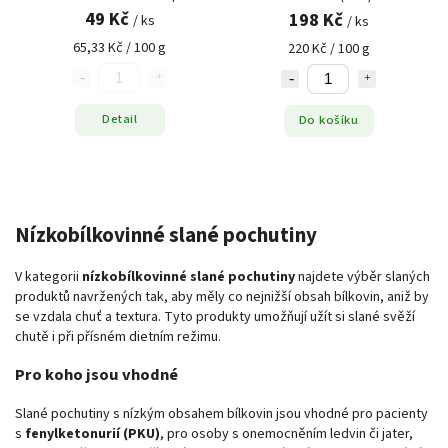
49 Kč
198 Kč
/ ks
/ ks
65,33 Kč / 100 g
220 Kč / 100 g
Detail
Do košíku
Nízkobílkovinné slané pochutiny
V kategorii
nízkobílkovinné slané pochutiny
najdete výběr slaných
produktů navržených tak, aby měly co nejnižší obsah bílkovin, aniž by
se vzdala chuť a textura. Tyto produkty umožňují užít si slané svěží
chutě i při přísném dietním režimu.
Pro koho jsou vhodné
Slané pochutiny s nízkým obsahem bílkovin jsou vhodné pro pacienty
s
fenylketonurií (PKU)
, pro osoby s onemocněním ledvin či jater,