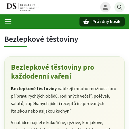
Prázdný košík
Hledat
Bezlepkové těstoviny
Bezlepkové těstoviny pro
každodenní vaření
Bezlepkové těstoviny
nabízejí mnoho možností pro
přípravu rychlých obědů, rodinných večeří, polévek,
salátů, zapékaných jídel i receptů inspirovaných
italskou nebo asijskou kuchyní.
V nabídce najdete kukuřičné, rýžové, konjakové,