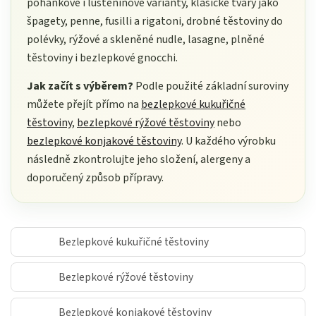
pohankové i luštěninové varianty, klasické tvary jako
špagety, penne, fusilli a rigatoni, drobné těstoviny do
polévky, rýžové a skleněné nudle, lasagne, plněné
těstoviny i bezlepkové gnocchi.
Jak začít s výběrem?
Podle použité základní suroviny
můžete přejít přímo na
bezlepkové kukuřičné
těstoviny
,
bezlepkové rýžové těstoviny
nebo
bezlepkové konjakové těstoviny
. U každého výrobku
následně zkontrolujte jeho složení, alergeny a
doporučený způsob přípravy.
Bezlepkové kukuřičné těstoviny
Bezlepkové rýžové těstoviny
Bezlepkové konjakové těstoviny