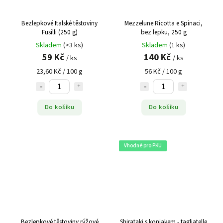
Bezlepkové Italské těstoviny
Mezzelune Ricotta e Spinaci,
Fusilli (250 g)
bez lepku, 250 g
Skladem
(>3 ks)
Skladem
(1 ks)
59 Kč
140 Kč
/ ks
/ ks
23,60 Kč / 100 g
56 Kč / 100 g
Do košíku
Do košíku
Vhodné pro PKU
Bezlepkové těstoviny rýžové
Shirataki s konjakem - tagliatelle