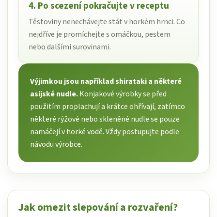
4. Po scezení pokračujte v receptu
Těstoviny nenechávejte stát v horkém hrnci. Co
nejdříve je promíchejte s omáčkou, pestem
nebo dalšími surovinami.
Výjimkou jsou například shirataki a některé
asijské nudle.
Konjakové výrobky se před
použitím proplachují a krátce ohřívají, zatímco
některé rýžové nebo skleněné nudle se pouze
namáčejí v horké vodě. Vždy postupujte podle
návodu výrobce.
Jak omezit slepování a rozvaření?