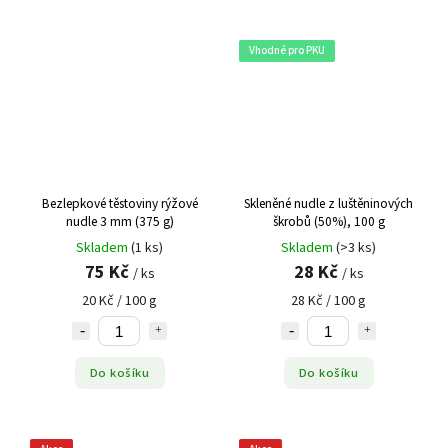
Vhodné pro PKU
Bezlepkové těstoviny rýžové
Skleněné nudle z luštěninových
nudle 3 mm (375 g)
škrobů (50%), 100 g
Skladem
(1 ks)
Skladem
(>3 ks)
75 Kč
28 Kč
/ ks
/ ks
20 Kč / 100 g
28 Kč / 100 g
Do košíku
Do košíku