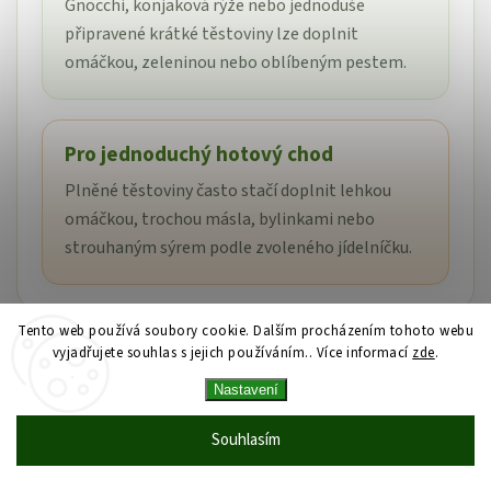
Gnocchi, konjaková rýže nebo jednoduše
připravené krátké těstoviny lze doplnit
omáčkou, zeleninou nebo oblíbeným pestem.
Pro jednoduchý hotový chod
Plněné těstoviny často stačí doplnit lehkou
omáčkou, trochou másla, bylinkami nebo
strouhaným sýrem podle zvoleného jídelníčku.
Tento web používá soubory cookie. Dalším procházením tohoto webu
vyjadřujete souhlas s jejich používáním.. Více informací
zde
.
Bez lepku neznamená automaticky
Nastavení
bez dalších alergenů
Souhlasím
Všechny produkty v této kategorii jsou zařazené jako