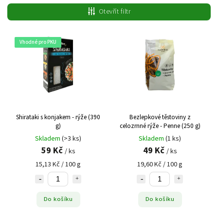
Nejlevnější
Otevřít filtr
Nejdražší
Abecedně
Vhodné pro PKU
Shirataki s konjakem - rýže (390
Bezlepkové těstoviny z
g)
celozrnné rýže - Penne (250 g)
Skladem
(>3 ks)
Skladem
(1 ks)
59 Kč
49 Kč
/ ks
/ ks
15,13 Kč / 100 g
19,60 Kč / 100 g
Do košíku
Do košíku