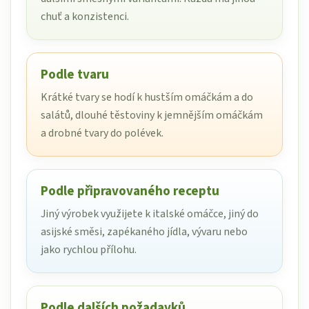
chuť a konzistenci.
Podle tvaru
Krátké tvary se hodí k hustším omáčkám a do
salátů, dlouhé těstoviny k jemnějším omáčkám
a drobné tvary do polévek.
Podle připravovaného receptu
Jiný výrobek využijete k italské omáčce, jiný do
asijské směsi, zapékaného jídla, vývaru nebo
jako rychlou přílohu.
Podle dalších požadavků