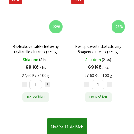
Akce
Akce
–22 %
–22 %
Bezlepkové italské těstoviny
Bezlepkové italské těstoviny
tagliatelle Glutenex (250 g)
špagety Glutenex (250 g)
Skladem
(3 ks)
Skladem
(2 ks)
69 Kč
69 Kč
/ ks
/ ks
27,60 Kč / 100 g
27,60 Kč / 100 g
Do košíku
Do košíku
Načíst 11 dalších