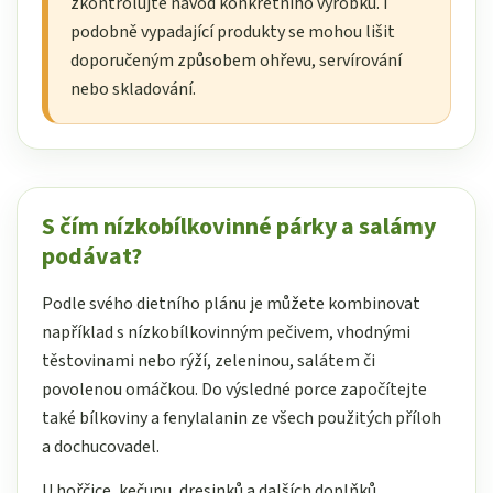
zkontrolujte návod konkrétního výrobku. I
podobně vypadající produkty se mohou lišit
doporučeným způsobem ohřevu, servírování
nebo skladování.
S čím nízkobílkovinné párky a salámy
podávat?
Podle svého dietního plánu je můžete kombinovat
například s nízkobílkovinným pečivem, vhodnými
těstovinami nebo rýží, zeleninou, salátem či
povolenou omáčkou. Do výsledné porce započítejte
také bílkoviny a fenylalanin ze všech použitých příloh
a dochucovadel.
U hořčice, kečupu, dresinků a dalších doplňků