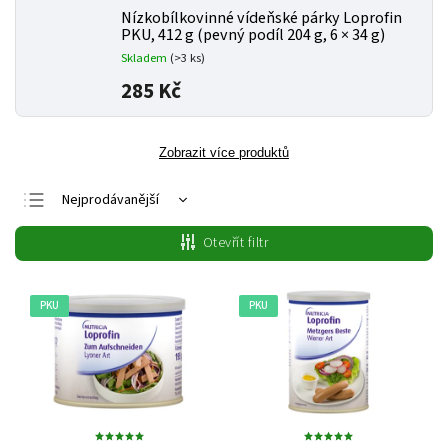
Nízkobílkovinné vídeňské párky Loprofin
PKU, 412 g (pevný podíl 204 g, 6 × 34 g)
Skladem
(>3 ks)
285 Kč
Zobrazit více produktů
Nejprodávanější
Nejlevnější
Otevřít filtr
Nejdražší
Abecedně
PKU
PKU