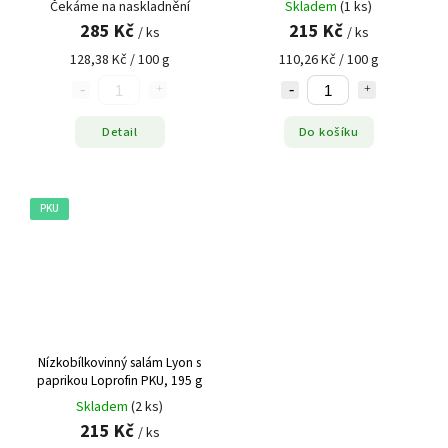
Čekáme na naskladnění
Skladem
(1 ks)
g)
285 Kč
215 Kč
/ ks
/ ks
128,38 Kč / 100 g
110,26 Kč / 100 g
Detail
Do košíku
PKU
Nízkobílkovinný salám Lyon s
paprikou Loprofin PKU, 195 g
Skladem
(2 ks)
215 Kč
/ ks