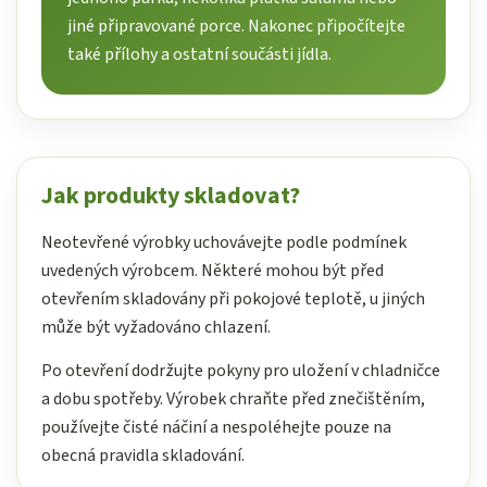
jiné připravované porce. Nakonec připočítejte
také přílohy a ostatní součásti jídla.
Jak produkty skladovat?
Neotevřené výrobky uchovávejte podle podmínek
uvedených výrobcem. Některé mohou být před
otevřením skladovány při pokojové teplotě, u jiných
může být vyžadováno chlazení.
Po otevření dodržujte pokyny pro uložení v chladničce
a dobu spotřeby. Výrobek chraňte před znečištěním,
používejte čisté náčiní a nespoléhejte pouze na
obecná pravidla skladování.