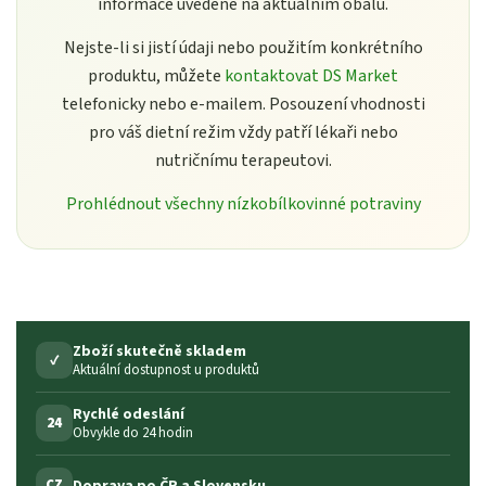
informace uvedené na aktuálním obalu.
Nejste-li si jistí údaji nebo použitím konkrétního
produktu, můžete
kontaktovat DS Market
telefonicky nebo e-mailem. Posouzení vhodnosti
pro váš dietní režim vždy patří lékaři nebo
nutričnímu terapeutovi.
Prohlédnout všechny nízkobílkovinné potraviny
Zboží skutečně skladem
✓
Aktuální dostupnost u produktů
Rychlé odeslání
24
Obvykle do 24 hodin
Doprava po ČR a Slovensku
CZ