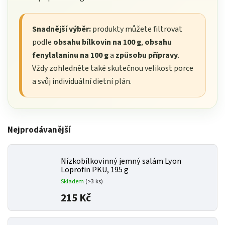
Snadnější výběr:
produkty můžete filtrovat
podle
obsahu bílkovin na 100 g
,
obsahu
fenylalaninu na 100 g
a
způsobu přípravy
.
Vždy zohledněte také skutečnou velikost porce
a svůj individuální dietní plán.
Nejprodávanější
Nízkobílkovinný jemný salám Lyon
Loprofin PKU, 195 g
Skladem
(>3 ks)
215 Kč