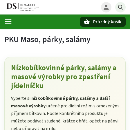
Prázdný košík
Hledat
PKU Maso, párky, salámy
Nízkobílkovinné párky, salámy a
masové výrobky pro zpestření
jídelníčku
Vyberte si
nízkobílkovinné párky, salámy a další
masové výrobky
určené pro dietní režim s omezeným
příjmem bílkovin. Podle konkrétního produktu je
můžete podávat studené, krátce ohřát, opéct na pánvi
nebo připravit na grilu.