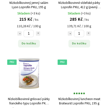
Nízkobílkovinný jemný salám
Nízkobílkovinné vídeňské párky
Lyon Loprofin PKU, 195 g
Loprofin PKU, 412 g (pevný
podíl 204 g, 6 × 34 g)
Skladem
(>3 ks)
Skladem
(>3 ks)
215 Kč
285 Kč
/ ks
/ ks
110,26 Kč / 100 g
139,71 Kč / 100 g
Do košíku
Do košíku
PKU
PKU
Nízkobílkovinné grilovací párky
Nízkobílkovinný luncheon meat
franckého typu Loprofin PKU,
Bratwurst Loprofin PKU, 195 g
418 g (pevný podíl 222 g, 6 × 37