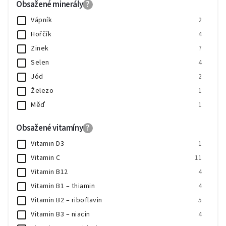
Obsažené minerály
?
Těhotenství a období před početím
1
Vápník
2
Hořčík
4
Zinek
7
Selen
4
Jód
2
Železo
1
Měď
1
Tablety
1
Obsažené vitamíny
?
Vitamin D3
1
Vitamin C
11
Vitamin B12
4
Vitamin B1 – thiamin
4
Vitamin B2 – riboflavin
5
Vitamin B3 – niacin
4