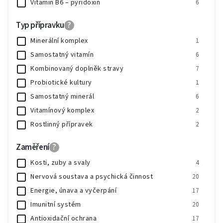
Vitamin B6 – pyridoxin
6
Vitamin E
3
Typ přípravku
?
B-komplex
3
Minerální komplex
1
Vitamin B5 – kyselina pantothenová
3
Samostatný vitamín
6
Biotin
4
Kombinovaný doplněk stravy
7
Vitamin B9 – kyselina listová
5
Probiotické kultury
1
Samostatný minerál
6
Vitamínový komplex
2
Rostlinný přípravek
2
Vitamínovo-minerální komplex
5
Zaměření
?
Omega-3 a mastné kyseliny
1
Kosti, zuby a svaly
4
Kloubní výživa
1
Nervová soustava a psychická činnost
20
Energie, únava a vyčerpání
17
Imunitní systém
20
Antioxidační ochrana
17