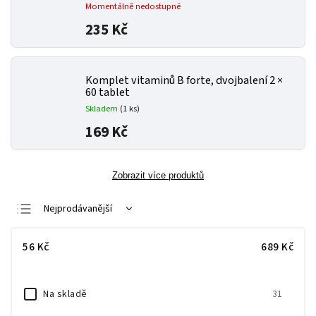
Momentálně nedostupné
235 Kč
Komplet vitaminů B forte, dvojbalení 2 ×
60 tablet
Skladem
(1 ks)
169 Kč
Zobrazit více produktů
Nejprodávanější
Nejlevnější
56
Kč
689
Kč
Nejdražší
Abecedně
Na skladě
31