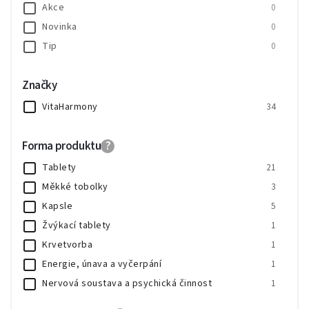
Akce
0
Novinka
0
Tip
0
Značky
VitaHarmony
34
Forma produktu
?
Tablety
21
Měkké tobolky
3
Kapsle
5
Žvýkací tablety
1
Krvetvorba
1
Energie, únava a vyčerpání
1
Nervová soustava a psychická činnost
1
Imunitní systém
1