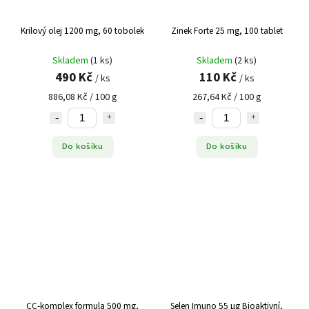
Krilový olej 1200 mg, 60 tobolek
Zinek Forte 25 mg, 100 tablet
Skladem
(1 ks)
Skladem
(2 ks)
490 Kč
110 Kč
/ ks
/ ks
886,08 Kč / 100 g
267,64 Kč / 100 g
Do košíku
Do košíku
CC-komplex formula 500 mg,
Selen Imuno 55 µg Bioaktivní,