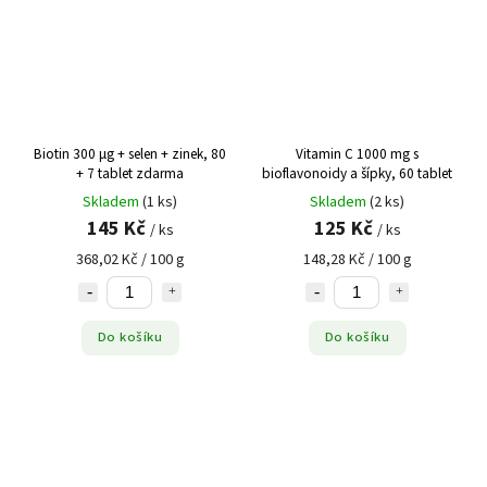
Biotin 300 µg + selen + zinek, 80
Vitamin C 1000 mg s
+ 7 tablet zdarma
bioflavonoidy a šípky, 60 tablet
Skladem
(1 ks)
Skladem
(2 ks)
145 Kč
125 Kč
/ ks
/ ks
368,02 Kč / 100 g
148,28 Kč / 100 g
Do košíku
Do košíku