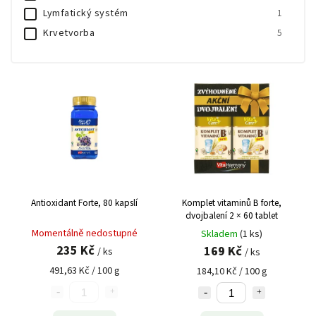
Lymfatický systém
1
Krvetvorba
5
Trávení a střevní mikroflóra
1
Vlasy, nehty a pokožka
10
Zrak
3
Plodnost a reprodukce
3
Spánek a relaxace
1
Štítná žláza
4
Vitalita a intimní pohoda
1
Klouby a pohybový aparát
1
Antioxidant Forte, 80 kapslí
Komplet vitaminů B forte,
dvojbalení 2 × 60 tablet
Momentálně nedostupné
Skladem
(1 ks)
235 Kč
169 Kč
/ ks
/ ks
491,63 Kč / 100 g
184,10 Kč / 100 g