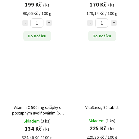
199 Kč
170 Kč
/ ks
/ ks
98,66 Kč / 100 g
179,14 Kč / 100 g
Do košíku
Do košíku
Vitamin C 500 mg se šípky s
VitaStress, 90 tablet
postupným uvolňováním (60
kapslí)
Skladem
(1 ks)
Skladem
(3 ks)
225 Kč
134 Kč
/ ks
/ ks
229,36 Kč / 100 g
324,46 Kč / 100 g