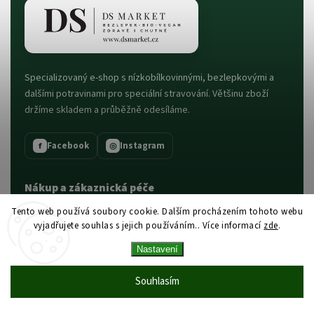
Specializovaný e-shop s nízkobílkovinnými, bezlepkovými a
dalšími potravinami pro speciální stravování. Většinu zboží
držíme skladem a průběžně odesíláme.
Facebook
Instagram
f
◎
Nákup a zákaznická péče
Tento web používá soubory cookie. Dalším procházením tohoto webu
Doprava a platba
vyjadřujete souhlas s jejich používáním.. Více informací
zde
.
Kontakty
Nastavení
Prodejna DS Market
Vrácení a reklamace
Souhlasím
Obchodní podmínky