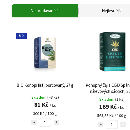
Nejprodávanější
Nejlevnější
BIO
BIO Konopí list, porcovaný, 27 g
Konopný čaj s CBD Spán
nálevových sáčcích, 30
Skladem
(>3 ks)
Skladem
(1 ks)
81 Kč
169 Kč
/ ks
/ ks
300 Kč / 100 g
563,33 Kč / 100 g