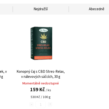
Nejdražší
Abecedně
ek, v
Konopný čaj s CBD Stres-Relax,
 g
v nálevových sáčcích, 30 g
Momentálně nedostupné
159 Kč
/ ks
530 Kč / 100 g