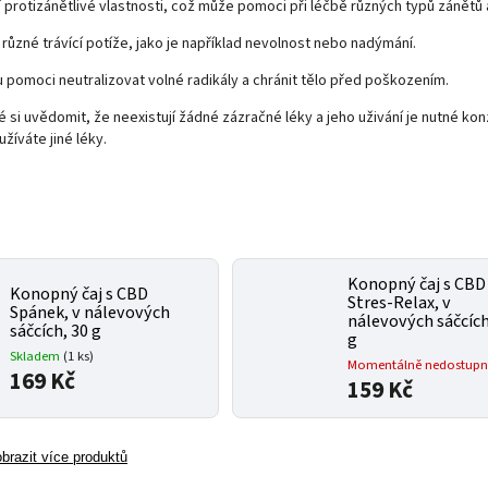
 protizánětlivé vlastnosti, což může pomoci při léčbě různých typů zánětů a
různé trávící potíže, jako je například nevolnost nebo nadýmání.
 pomoci neutralizovat volné radikály a chránit tělo před poškozením.
é si uvědomit, že neexistují žádné zázračné léky a jeho uživání je nutné kon
íváte jiné léky.
Konopný čaj s CBD
Konopný čaj s CBD
Stres-Relax, v
Spánek, v nálevových
nálevových sáčcích
sáčcích, 30 g
g
Skladem
(1 ks)
Momentálně nedostupn
169 Kč
159 Kč
brazit více produktů