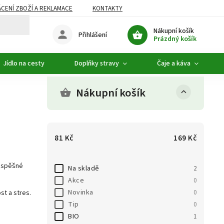
CENÍ ZBOŽÍ A REKLAMACE
KONTAKTY
DOPLŇKOVÝ SORTIMENT
Nákupní košík
Přihlášení
Prázdný košík
Jídlo na cesty
Doplňky stravy
Čaje a káva
Nákupní košík
81
Kč
169
Kč
rospěšné
Na skladě
2
Akce
0
Novinka
0
st a stres.
Tip
0
BIO
1