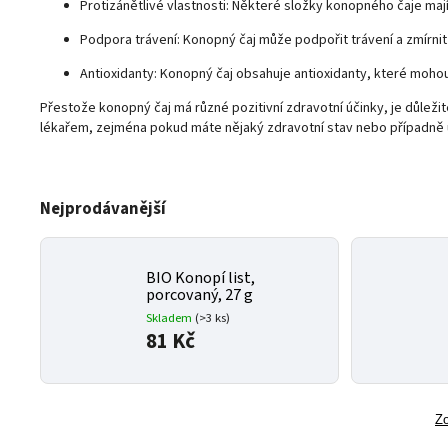
Protizánětlivé vlastnosti: Některé složky konopného čaje mají
Podpora trávení: Konopný čaj může podpořit trávení a zmírnit 
Antioxidanty: Konopný čaj obsahuje antioxidanty, které mohou
Přestože konopný čaj má různé pozitivní zdravotní účinky, je důležit
lékařem, zejména pokud máte nějaký zdravotní stav nebo případně už
Nejprodávanější
BIO Konopí list,
porcovaný, 27 g
Skladem
(>3 ks)
81 Kč
Zo