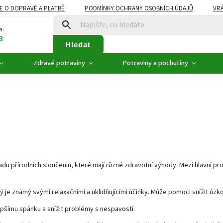
E O DOPRAVĚ A PLATBĚ
PODMÍNKY OCHRANY OSOBNÍCH ÚDAJŮ
VRÁ
ZDRAVÉ POTRAVINY
NOVINKY
AKCE, SLEVY
VÝPRODEJ
a:
3
Hledat
Zdravé potraviny
Potraviny a pochutiny
řadu přírodních sloučenin, které mají různé zdravotní výhody. Mezi hlavní p
rý je známý svými relaxačními a uklidňujícími účinky. Může pomoci snížit úzko
pšímu spánku a snížit problémy s nespavostí.