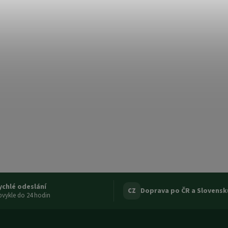
ychlé odeslání
Doprava po ČR a Slovensk
CZ
vykle do 24 hodin