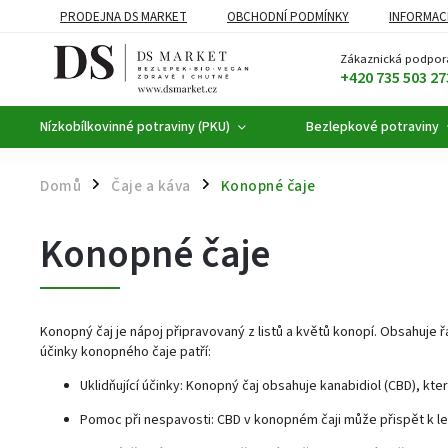
PRODEJNA DS MARKET
OBCHODNÍ PODMÍNKY
INFORMAC
BEZLEPKOVÉ POTRAVINY
BYLINNÉ KAPKY
ČAJE A KÁVA
Zákaznická podpor
+420 735 503 27
Nízkobílkovinné potraviny (PKU)
Bezlepkové potraviny
Domů
Čaje a káva
Konopné čaje
/
/
Konopné čaje
Konopný čaj je nápoj připravovaný z listů a květů konopí. Obsahuje 
účinky konopného čaje patří:
Uklidňující účinky: Konopný čaj obsahuje kanabidiol (CBD), kte
Pomoc při nespavosti: CBD v konopném čaji může přispět k le