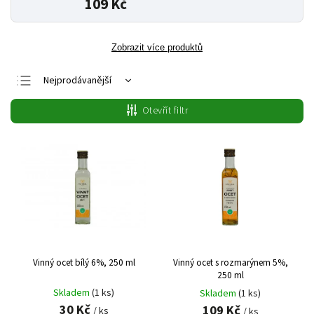
109 Kč
Zobrazit více produktů
Nejprodávanější
Nejlevnější
Otevřít filtr
Nejdražší
Abecedně
Vinný ocet bílý 6%, 250 ml
Vinný ocet s rozmarýnem 5%,
250 ml
Skladem
(1 ks)
Skladem
(1 ks)
30 Kč
109 Kč
/ ks
/ ks