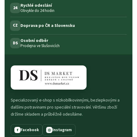
Rychlé odeslání
24
Obvykle do 24 hodin
Doprava po ČR a Slovensku
CZ
Osobní odběr
DS
Prodejna ve Slušovicích
Specializovaný e-shop s nízkobílkovinnými, bezlepkovými a
dalšími potravinami pro speciální stravování. Většinu zboží
držíme skladem a průběžně odesíláme.
Facebook
Instagram
f
◎