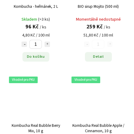
Kombucha - heřmánek, 2 L
BIO sirup Mojito (500 ml)
Skladem
(>3 ks)
Momentálně nedostupné
96 Kč
259 Kč
/ ks
/ ks
4,80 Kč / 100 ml
51,80 Kč / 100 ml
Do košíku
Detail
Vhodné pro PKU
Vhodné pro PKU
Kombucha Real Bubble Berry
Kombucha Real Bubble Apple /
Mix, 10 g
Cinnamon, 10 g