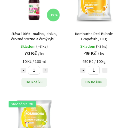
–19 %
Šťáva 100% - malina, jablko,
Kombucha Real Bubble
červené hrozno a černý rybíz,
Grapefruit , 10 g
700 ml
Skladem
(>3 ks)
Skladem
(>3 ks)
70 Kč
49 Kč
/ ks
/ ks
10 Kč / 100 ml
490 Kč / 100 g
Do košíku
Do košíku
Vhodné pro PKU