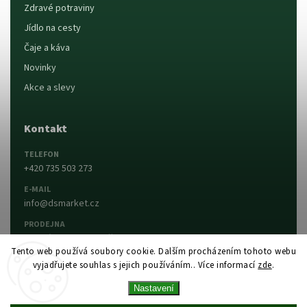
Zdravé potraviny
Jídlo na cesty
Čaje a káva
Novinky
Akce a slevy
Kontakt
TELEFON
+420 735 503 273
E-MAIL
info@dsmarket.cz
PRODEJNA
Dlouhá 90, 763 15 Slušovice
Tento web používá soubory cookie. Dalším procházením tohoto webu
vyjadřujete souhlas s jejich používáním.. Více informací
zde
.
Napsat nám
Prodejna a otevírací doba
Nastavení