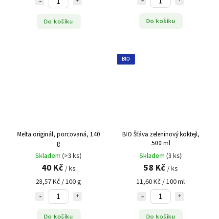
Do košíku
Do košíku
BIO
Melta originál, porcovaná, 140
BIO Šťáva zeleninový koktejl,
g
500 ml
Skladem
(>3 ks)
Skladem
(3 ks)
40 Kč
58 Kč
/ ks
/ ks
28,57 Kč / 100 g
11,60 Kč / 100 ml
Do košíku
Do košíku