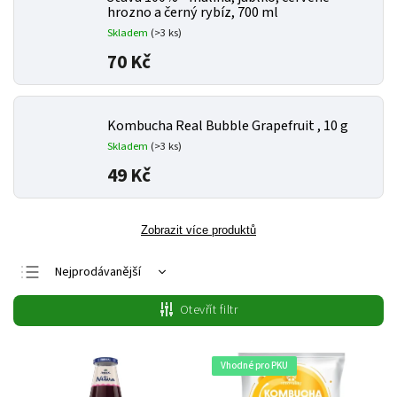
hrozno a černý rybíz, 700 ml
Skladem
(>3 ks)
70 Kč
Kombucha Real Bubble Grapefruit , 10 g
Skladem
(>3 ks)
49 Kč
Zobrazit více produktů
Nejprodávanější
Nejlevnější
Otevřít filtr
Nejdražší
Abecedně
Vhodné pro PKU