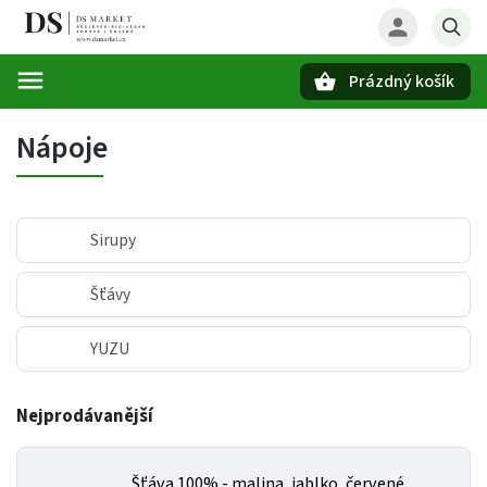
Prázdný košík
Hledat
Nápoje
Sirupy
Šťávy
YUZU
Nejprodávanější
Šťáva 100% - malina, jablko, červené