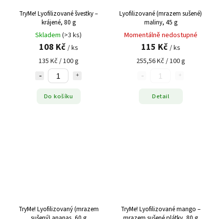
TryMe! Lyofilizované švestky –
Lyofilizované (mrazem sušené)
krájené, 80 g
maliny, 45 g
Skladem
(>3 ks)
Momentálně nedostupné
108 Kč
115 Kč
/ ks
/ ks
135 Kč / 100 g
255,56 Kč / 100 g
Do košíku
Detail
TryMe! Lyofilizovaný (mrazem
TryMe! Lyofilizované mango –
sušený) ananas, 60 g
mrazem sušené plátky, 80 g