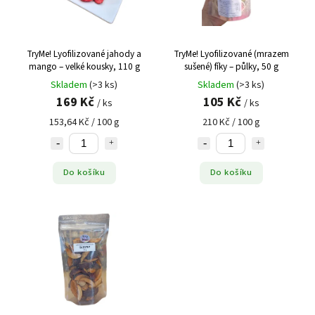
TryMe! Lyofilizované jahody a
TryMe! Lyofilizované (mrazem
mango – velké kousky, 110 g
sušené) fíky – půlky, 50 g
Skladem
(>3 ks)
Skladem
(>3 ks)
169 Kč
105 Kč
/ ks
/ ks
153,64 Kč / 100 g
210 Kč / 100 g
Do košíku
Do košíku