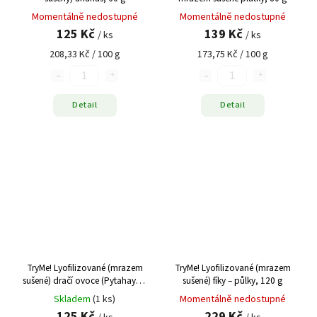
Momentálně nedostupné
Momentálně nedostupné
125 Kč
139 Kč
/ ks
/ ks
208,33 Kč / 100 g
173,75 Kč / 100 g
Detail
Detail
TryMe! Lyofilizované (mrazem
TryMe! Lyofilizované (mrazem
sušené) dračí ovoce (Pytahaya),
sušené) fíky – půlky, 120 g
80 g
Skladem
(1 ks)
Momentálně nedostupné
125 Kč
229 Kč