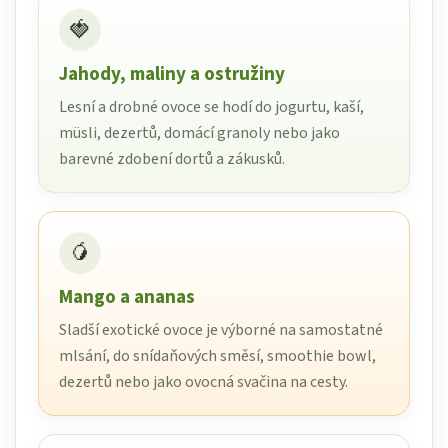
🍓
Jahody, maliny a ostružiny
Lesní a drobné ovoce se hodí do jogurtu, kaší,
müsli, dezertů, domácí granoly nebo jako
barevné zdobení dortů a zákusků.
🥭
Mango a ananas
Sladší exotické ovoce je výborné na samostatné
mlsání, do snídaňových směsí, smoothie bowl,
dezertů nebo jako ovocná svačina na cesty.