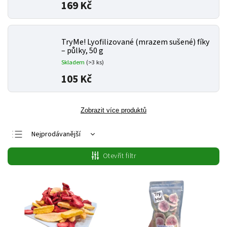
169 Kč
TryMe! Lyofilizované (mrazem sušené) fíky
– půlky, 50 g
Skladem
(>3 ks)
105 Kč
Zobrazit více produktů
Nejprodávanější
Nejlevnější
Otevřít filtr
Nejdražší
Abecedně