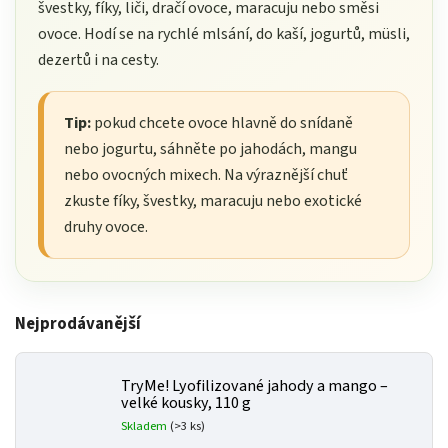
švestky, fíky, liči, dračí ovoce, maracuju nebo směsi
ovoce. Hodí se na rychlé mlsání, do kaší, jogurtů, müsli,
dezertů i na cesty.
Tip:
pokud chcete ovoce hlavně do snídaně
nebo jogurtu, sáhněte po jahodách, mangu
nebo ovocných mixech. Na výraznější chuť
zkuste fíky, švestky, maracuju nebo exotické
druhy ovoce.
Nejprodávanější
TryMe! Lyofilizované jahody a mango –
velké kousky, 110 g
Skladem
(>3 ks)