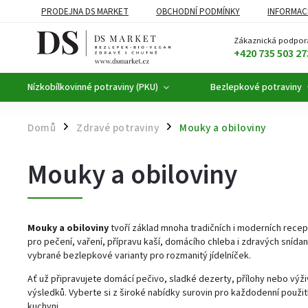
PRODEJNA DS MARKET
OBCHODNÍ PODMÍNKY
INFORMAC
BEZLEPKOVÉ POTRAVINY
BYLINNÉ KAPKY
ČAJE A KÁVA
Zákaznická podpor
+420 735 503 27
Nízkobílkovinné potraviny (PKU)
Bezlepkové potraviny
Domů
Zdravé potraviny
Mouky a obiloviny
/
/
Mouky a obiloviny
Mouky a obiloviny
tvoří základ mnoha tradičních i moderních recept
pro pečení, vaření, přípravu kaší, domácího chleba i zdravých snídan
vybrané bezlepkové varianty pro rozmanitý jídelníček.
Ať už připravujete domácí pečivo, sladké dezerty, přílohy nebo vý
výsledků. Vyberte si z široké nabídky surovin pro každodenní použití
kuchyni.