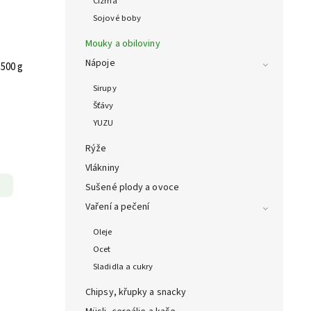
Cizrna
Sojové boby
Mouky a obiloviny
Nápoje
 500 g
Sirupy
Šťávy
YUZU
Rýže
Vlákniny
Sušené plody a ovoce
Vaření a pečení
Oleje
Ocet
Sladidla a cukry
Chipsy, křupky a snacky