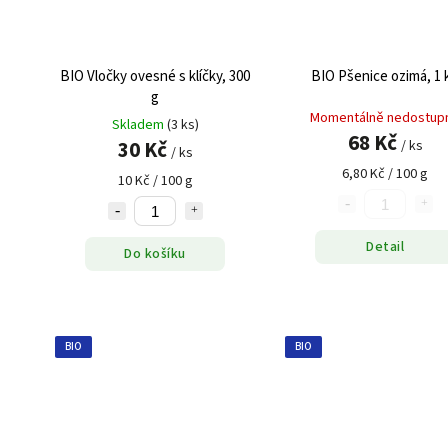
BIO Vločky ovesné s klíčky, 300
BIO Pšenice ozimá, 1 
g
Momentálně nedostup
Skladem
(3 ks)
68 Kč
30 Kč
/ ks
/ ks
6,80 Kč / 100 g
10 Kč / 100 g
Detail
Do košíku
BIO
BIO