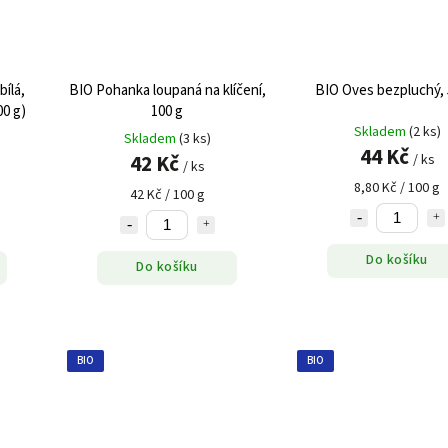
ílá,
BIO Pohanka loupaná na klíčení,
BIO Oves bezpluchý, 
00 g)
100 g
Skladem
(2 ks)
Skladem
(3 ks)
44 Kč
42 Kč
/ ks
/ ks
8,80 Kč / 100 g
42 Kč / 100 g
Do košíku
Do košíku
BIO
BIO