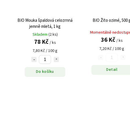
BIO Mouka špaldová celozrnná
BIO Žito ozimé, 500 
jemně mletá, 1 kg
Momentálně nedostup
Skladem
(2 ks)
36 Kč
78 Kč
/ ks
/ ks
7,20 Kč / 100 g
7,80 Kč / 100 g
Detail
Do košíku