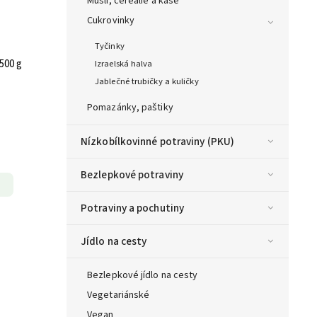
Müsli, cereálie a kaše
Cukrovinky
Tyčinky
500 g
Izraelská halva
Jablečné trubičky a kuličky
Pomazánky, paštiky
Nízkobílkovinné potraviny (PKU)
Bezlepkové potraviny
Potraviny a pochutiny
Jídlo na cesty
Bezlepkové jídlo na cesty
Vegetariánské
Vegan