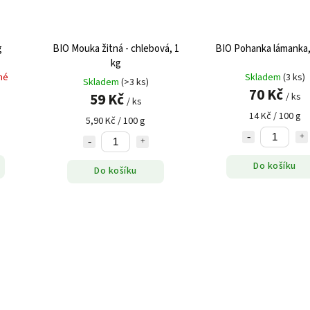
g
BIO Mouka žitná - chlebová, 1
BIO Pohanka lámanka,
kg
né
Skladem
(3 ks)
Skladem
(>3 ks)
70 Kč
59 Kč
/ ks
/ ks
14 Kč / 100 g
5,90 Kč / 100 g
Do košíku
Do košíku