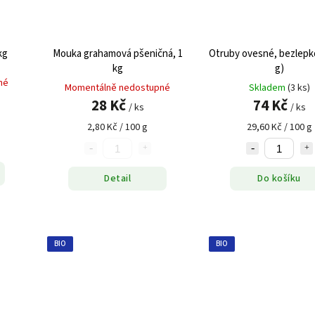
kg
Mouka grahamová pšeničná, 1
Otruby ovesné, bezlepkové
kg
g)
né
Momentálně nedostupné
Skladem
(3 ks)
28 Kč
74 Kč
/ ks
/ ks
2,80 Kč / 100 g
29,60 Kč / 100 g
Detail
Do košíku
BIO
BIO