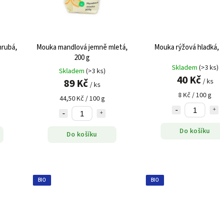
hrubá,
Mouka mandlová jemně mletá,
Mouka rýžová hladká,
200 g
Skladem
(>3 ks)
Skladem
(>3 ks)
40 Kč
89 Kč
/ ks
/ ks
8 Kč / 100 g
44,50 Kč / 100 g
Do košíku
Do košíku
BIO
BIO