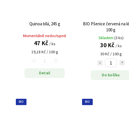
Quinoa bílá, 245 g
BIO Pšenice červená na kl
100 g
Momentálně nedostupné
Skladem
(3 ks)
47 Kč
30 Kč
/ ks
/ ks
19,18 Kč / 100 g
30 Kč / 100 g
Detail
Do košíku
BIO
BIO