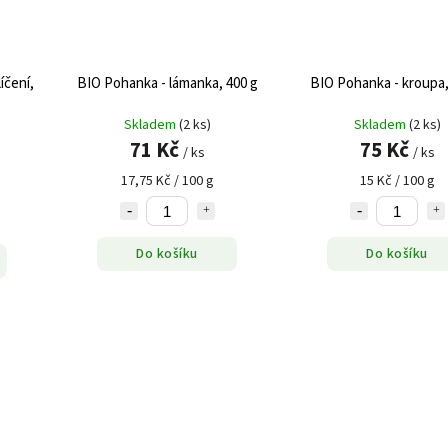
íčení,
BIO Pohanka - lámanka, 400 g
BIO Pohanka - kroupa,
Skladem
(2 ks)
Skladem
(2 ks)
71 Kč
75 Kč
/ ks
/ ks
17,75 Kč / 100 g
15 Kč / 100 g
Do košíku
Do košíku