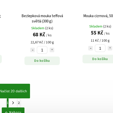
g
Bezlepková mouka teffová
Mouka cizrnová, 50
světlá (300 g)
Skladem
(2 ks)
Skladem
(2 ks)
55 Kč
68 Kč
/ ks
/ ks
11 Kč / 100 g
22,67 Kč / 100 g
Do košíku
Do košíku
Načíst 20 dalších
1
2
Nahoru