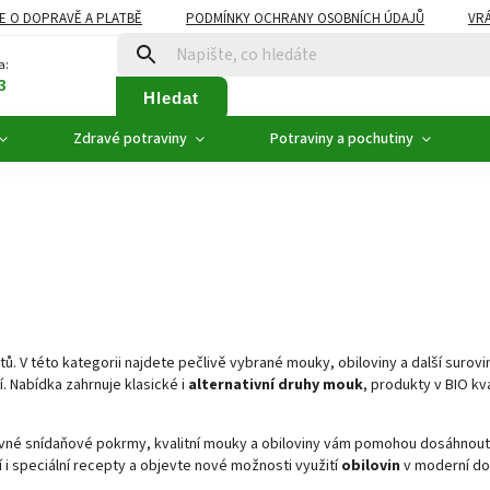
E O DOPRAVĚ A PLATBĚ
PODMÍNKY OCHRANY OSOBNÍCH ÚDAJŮ
VRÁ
ZDRAVÉ POTRAVINY
NOVINKY
AKCE, SLEVY
VÝPRODEJ
a:
3
Hledat
Zdravé potraviny
Potraviny a pochutiny
ů. V této kategorii najdete pečlivě vybrané mouky, obiloviny a další surov
í. Nabídka zahrnuje klasické i
alternativní druhy mouk
, produkty v BIO kva
živné snídaňové pokrmy, kvalitní mouky a obiloviny vám pomohou dosáhnout
 i speciální recepty a objevte nové možnosti využití
obilovin
v moderní d