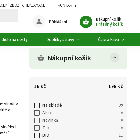
CENÍ ZBOŽÍ A REKLAMACE
KONTAKTY
DOPLŇKOVÝ SORTIMENT
Nákupní košík
Přihlášení
Prázdný košík
Jídlo na cesty
Doplňky stravy
Čaje a káva
Nákupní košík
16
Kč
198
Kč
iny vhodné
Na skladě
39
litě a
Akce
0
Novinka
0
 skvělých
Tip
0
omácí
BIO
11