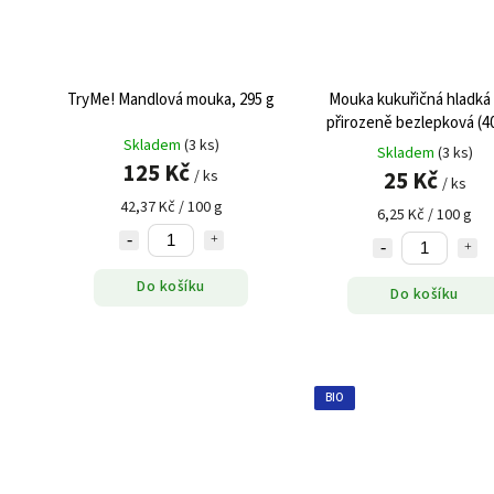
TryMe! Mandlová mouka, 295 g
Mouka kukuřičná hladká b
přirozeně bezlepková (4
Skladem
(3 ks)
Skladem
(3 ks)
125 Kč
25 Kč
/ ks
/ ks
42,37 Kč / 100 g
6,25 Kč / 100 g
Do košíku
Do košíku
BIO