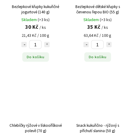
Bezlepkové křupky kukuřičné
Bezlepkové dětské křupky s
jogurtové (140 g)
červenou řepou BIO (55 g)
Skladem
(>3 ks)
Skladem
(>3 ks)
30 Kč
35 Kč
/ ks
/ ks
21,43 Kč / 100 g
63,64 Kč / 100 g
Do košíku
Do košíku
Chlebíčky rýžové v lískooříškové
Snack kukuřično - rýžový s
polevě (70 g)
příchutí slanina (50 g)