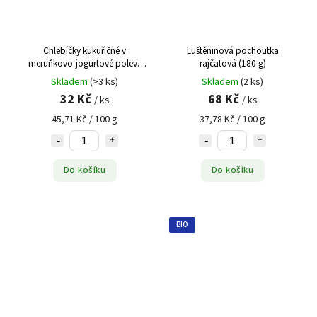
Chlebíčky kukuřičné v
Luštěninová pochoutka
meruňkovo-jogurtové polevě
rajčatová (180 g)
(70 g)
Skladem
(>3 ks)
Skladem
(2 ks)
32 Kč
68 Kč
/ ks
/ ks
45,71 Kč / 100 g
37,78 Kč / 100 g
Do košíku
Do košíku
BIO