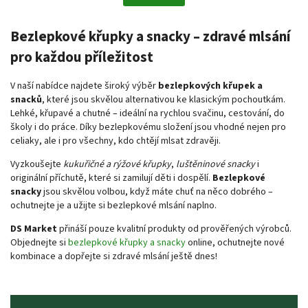
Bezlepkové křupky a snacky – zdravé mlsání
pro každou příležitost
V naší nabídce najdete široký výběr
bezlepkových křupek a
snacků
, které jsou skvělou alternativou ke klasickým pochoutkám.
Lehké, křupavé a chutné – ideální na rychlou svačinu, cestování, do
školy i do práce. Díky bezlepkovému složení jsou vhodné nejen pro
celiaky, ale i pro všechny, kdo chtějí mlsat zdravěji.
Vyzkoušejte
kukuřičné a rýžové křupky
,
luštěninové snacky
i
originální příchutě, které si zamilují děti i dospělí.
Bezlepkové
snacky
jsou skvělou volbou, když máte chuť na něco dobrého –
ochutnejte je a užijte si bezlepkové mlsání naplno.
DS Market
přináší pouze kvalitní produkty od prověřených výrobců.
Objednejte si
bezlepkové křupky a snacky
online, ochutnejte nové
kombinace a dopřejte si zdravé mlsání ještě dnes!