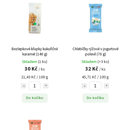
Abecedně
Bezlepkové křupky kukuřičné
Chlebíčky rýžové v jogurtové
karamel (140 g)
polevě (70 g)
Skladem
(1 ks)
Skladem
(>3 ks)
30 Kč
32 Kč
/ ks
/ ks
21,43 Kč / 100 g
45,71 Kč / 100 g
Do košíku
Do košíku