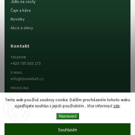
Jídlo na cesty
Čaje a káva
Novinky
Akce a slevy
Kontakt
TELEFON
+420 735 503 273
E-MAIL
info@dsmarket.cz
PRODEJNA
Dlouhá 90, 763 15 Slušovice
Tento web používá soubory cookie. Dalším procházením tohoto webu
vyjadřujete souhlas s jejich používáním.. Více informací
zde
.
Napsat nám
Prodejna a otevírací doba
Nastavení
Vytvořil Shoptet
Copyright 2026
DS MARKET
. Všechna práva
Souhlasím