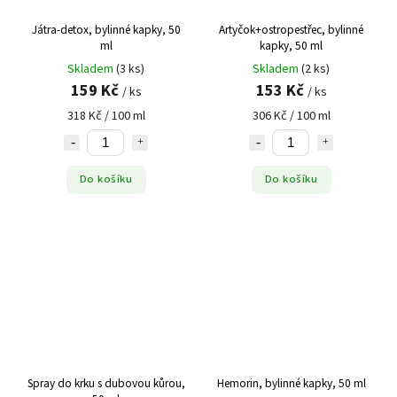
Hloh obecný
2
Játra-detox, bylinné kapky, 50
Artyčok+ostropestřec, bylinné
Hluchavka
2
ml
kapky, 50 ml
Hořec
4
Skladem
(3 ks)
Skladem
(2 ks)
Chaluha
1
159 Kč
153 Kč
/ ks
/ ks
Chilli
1
318 Kč / 100 ml
306 Kč / 100 ml
Chmel
3
Chrpa
1
Do košíku
Do košíku
Jablečník
1
Jalovec
1
Jehlice
1
Jerlín
1
Jeřáb ptačí
2
Jestřabina
1
Jetel
2
Jírovec
2
Jitrocel
1
Spray do krku s dubovou kůrou,
Hemorin, bylinné kapky, 50 ml