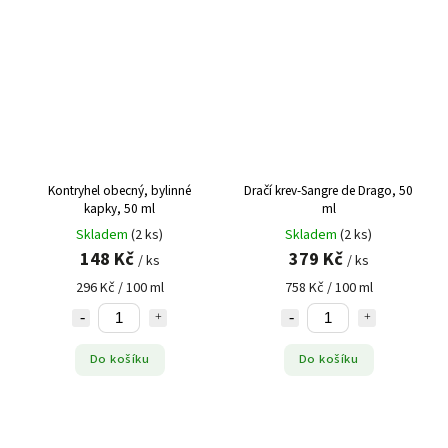
Tužebník
5
Tymián
4
Vilcacora
1
Vilín
1
Vrbovka
3
Vřes
4
Zázvor
1
Kontryhel obecný, bylinné
Dračí krev-Sangre de Drago, 50
Zelený čaj
3
kapky, 50 ml
ml
Zlatobýl
1
Skladem
(2 ks)
Skladem
(2 ks)
148 Kč
379 Kč
/ ks
/ ks
Ženšen
7
296 Kč / 100 ml
758 Kč / 100 ml
Do košíku
Do košíku