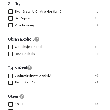
Značky
Bylinářství U Chytré Horákyně
1
Dr. Popov
81
VitaHarmony
3
Obsah alkoholu
?
Obsahuje alkohol
81
Bez alkoholu
4
Typ složení
?
Jednodruhový produkt
40
Bylinná směs
45
Objem
?
50 ml
80