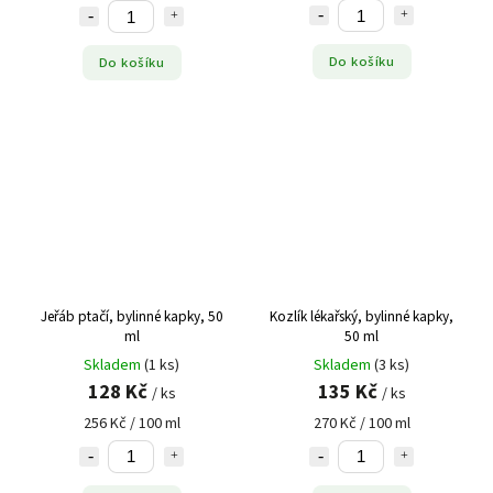
Plicník lékařský
1
Pohanka
1
Do košíku
Do košíku
Popenec
1
Právenka
1
Přeslička
4
Puškvorec
3
Pýr
4
Rakytník řešetlákový
3
Rezavec šikmý
1
Rozchodnice růžová
5
Jeřáb ptačí, bylinné kapky, 50
Kozlík lékařský, bylinné kapky,
Rozmarýn
1
ml
50 ml
Rozrazil
2
Skladem
(1 ks)
Skladem
(3 ks)
Růžový ibišek
2
128 Kč
135 Kč
/ ks
/ ks
Rybíz černý
2
256 Kč / 100 ml
270 Kč / 100 ml
Řebříček
5
Řepík
5