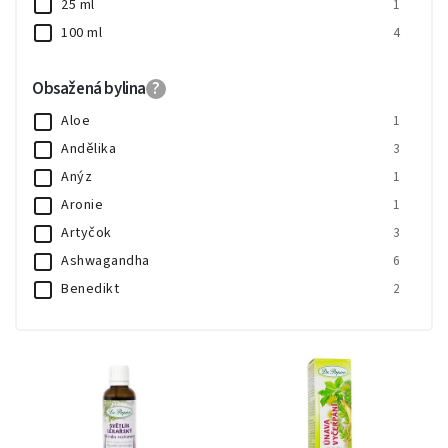
25 ml
1
100 ml
4
Obsažená bylina
?
Aloe
1
Andělika
3
Anýz
1
Aronie
1
Artyčok
3
Ashwagandha
6
Benedikt
2
Borůvka
2
Bříza
5
Cistus šedavý
1
Čekanka
3
Černý bez
2