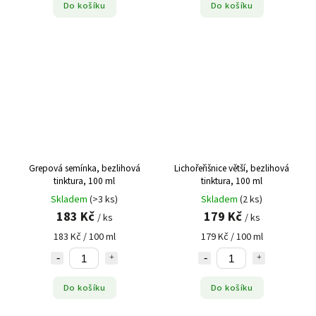
Do košíku
Do košíku
Skořice
4
Sléz
1
Smil
2
Sporýš
5
Srdečník
4
Světlík
2
Svízel
3
Šalvěj
8
Šišák
1
Grepová semínka, bezlihová
Lichořeřišnice větší, bezlihová
tinktura, 100 ml
tinktura, 100 ml
Topol černý
1
Skladem
(>3 ks)
Skladem
(2 ks)
Truskavec
2
183 Kč
179 Kč
/ ks
/ ks
Třapatka bílá
1
183 Kč / 100 ml
179 Kč / 100 ml
Třapatka bledá
1
Třapatka nachová
4
Třezalka
3
Do košíku
Do košíku
Tulsi–bazalka posvátná
1