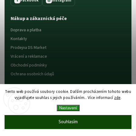
Facebook
Instagram
f
◎
Nákup a zákaznická péče
Doprava a platba
Kontakty
Prodejna DS Market
Vrácení a reklamace
Obchodní podmínky
Ochrana osobních údajů
Tento web používá soubory cookie. Dalším procházením tohoto webu
Oblíbený sortiment
vyjadřujete souhlas s jejich používáním.. Více informací
zde
.
Nízkobílkovinné potraviny
Nastavení
Bezlepkové potraviny
Zdravé potraviny
Souhlasím
Jídlo na cesty