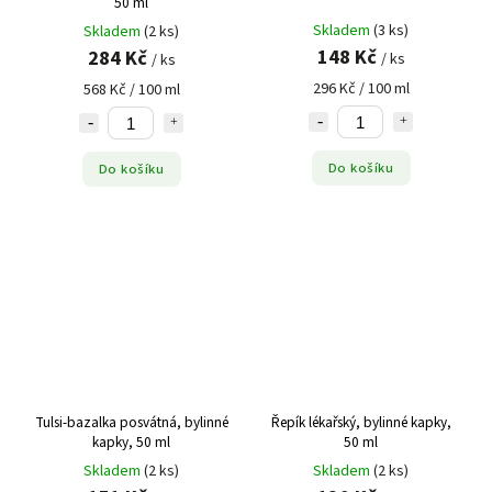
50 ml
Jmelí
3
Skladem
(3 ks)
Skladem
(2 ks)
Karbinec
1
148 Kč
284 Kč
/ ks
/ ks
Klanopraška
5
296 Kč / 100 ml
568 Kč / 100 ml
Kokoška
1
Kontryhel
3
Kopr
1
Do košíku
Do košíku
Kopretina řimbaba
2
Kopřiva
7
Kotvičník
4
Kozinec
3
Kozlík
3
Kukuřičné čnělky
1
Kurkuma
1
Lékořice
2
Tulsi-bazalka posvátná, bylinné
Řepík lékařský, bylinné kapky,
Levandule
4
kapky, 50 ml
50 ml
Skladem
(2 ks)
Skladem
(2 ks)
Lichořeřišnice
6