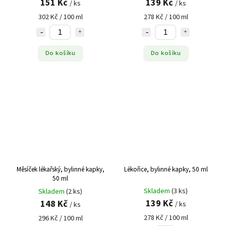
151 Kč
139 Kč
/ ks
/ ks
Lípa
1
302 Kč / 100 ml
278 Kč / 100 ml
Lišejník islandský
1
Lopuch
3
Maral
6
Do košíku
Do košíku
Máta
2
Máta peprná
1
Maté
4
Meduňka
5
Medvědice
2
Měsíček
5
Mučenka
3
Ořešák
1
Měsíček lékařský, bylinné kapky,
Lékořice, bylinné kapky, 50 ml
Ostropestřec mariánský
5
50 ml
Palma sabalová
1
Skladem
(3 ks)
Skladem
(2 ks)
139 Kč
148 Kč
Pampeliška
8
/ ks
/ ks
Pelyněk
2
278 Kč / 100 ml
296 Kč / 100 ml