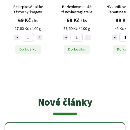
Bezlepkové italské
Bezlepkové italské
Nízkobílkovin
těstoviny špagety
těstoviny tagliatelle
Ciabattine Mev
Glutenex (250 g)
Glutenex (250 g)
260 g, (4 x
69 Kč
69 Kč
99 Kč
/ ks
/ ks
27,60 Kč / 100 g
27,60 Kč / 100 g
45 Kč / 1
Do košíku
Do košíku
Do koš
Nové články