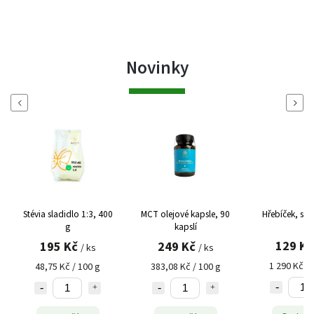
Novinky
Previous
Next
Stévia sladidlo 1:3, 400
MCT olejové kapsle, 90
Hřebíček, silice, 10 
g
kapslí
129 Kč
195 Kč
249 Kč
/ ks
/ ks
/ ks
1 290 Kč / 100 ml
48,75 Kč / 100 g
383,08 Kč / 100 g