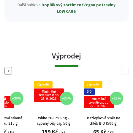
Další nabídka:
Doplňkový sortiment
Vegan potraviny
LOW CARB
Výprodej
Previous
Next
Výprodej
Výprodej
Minimální
BIO
trvanlivost do
–28 %
–27 %
–25 %
25. 9. 2026
ální
Minimální
vost do
trvanlivost do
 2026
22. 10. 2026
nková sekaná,
White Pu-Erh King –
Bezlepková směs na
epku, 210 g
sypaný bílý čaj, 50 g
chléb BIO (500 g)
 Kč
159 Kč
65 Kč
/ ks
/ ks
/ ks