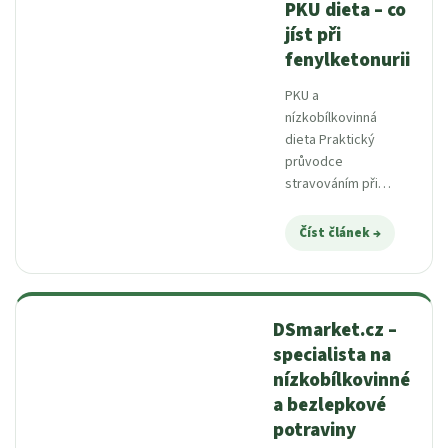
PKU dieta – co
jíst při
fenylketonurii
PKU a
nízkobílkovinná
dieta Praktický
průvodce
stravováním při
fenylketonurii PKU
dieta je individuálně
Číst článek
nastavený způsob
stravování s přísně
kontrolovaným
příjmem
DSmarket.cz –
fenylalaninu...
specialista na
nízkobílkovinné
a bezlepkové
potraviny