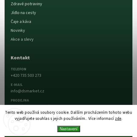
Zdravé potraviny
Jídlo na cesty
Čaje a káva
Novinky
Akce a slevy
Kontakt
TELEFON
+420 735 503 273
E-MAIL
info@dsmarket.cz
PRODEJNA
Dlouhá 90, 763 15 Slušovice
Tento web používá soubory cookie. Dalším procházením tohoto webu
vyjadřujete souhlas s jejich používáním.. Více informací
zde
.
Napsat nám
Prodejna a otevírací doba
Nastavení