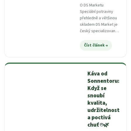
O DS Marketu
Speciální potraviny
přehledně a většinou
skladem DS Market je
český specializovaný
e-shop zaměřený
především na
Číst článek
nízkobílkovinné
potraviny pro PKU,
bezlepkový...
Káva od
Sonnentoru:
Když se
snoubí
kvalita,
udržitelnost
a poctivá
chuť ☕🌿