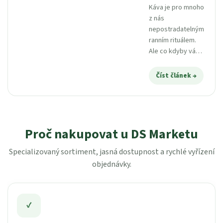
Káva je pro mnoho
z nás
nepostradatelným
ranním rituálem.
Ale co kdyby váš
šálek kávy nejen
skvěle chutnal, ale
Číst článek
zároveň
podporoval
ekologické
zemědělství a
férový obchod?
Proč nakupovat u DS Marketu
Právě...
Specializovaný sortiment, jasná dostupnost a rychlé vyřízení
objednávky.
✓