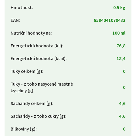
Hmotnost
:
0.5 kg
EAN
:
8594041070433
Nutriční hodnoty na
:
100 ml
Energetická hodnota (kJ)
:
76,8
Energetická hodnota (kcal)
:
18,4
Tuky celkem (g)
:
0
Tuky - z toho nasycené mastné
0
kyseliny (g)
:
Sacharidy celkem (g)
:
4,6
Sacharidy - z toho cukry (g)
:
4,6
Bílkoviny (g)
:
0