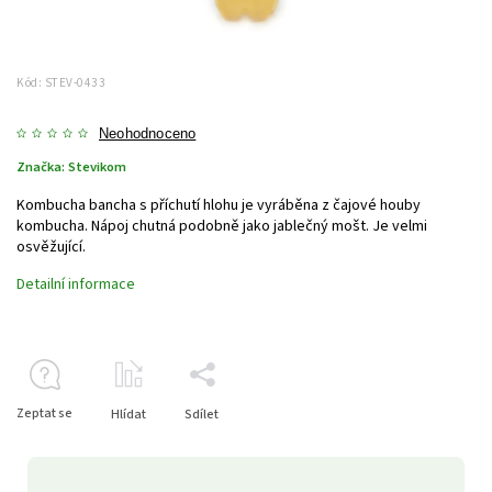
Kód:
STEV-0433
Neohodnoceno
Značka:
Stevikom
Kombucha bancha s příchutí hlohu je vyráběna z čajové houby
kombucha. Nápoj chutná podobně jako jablečný mošt. Je velmi
osvěžující.
Detailní informace
Zeptat se
Hlídat
Sdílet