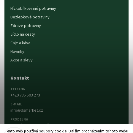
Nízkobílkovinné potraviny
Bezlepkové potraviny
Zdravé potraviny
Jídlo na cesty
Čaje a káva
Novinky
Akce a slevy
Kontakt
TELEFON
+420 735 503 273
E-MAIL
info@dsmarket.cz
PRODEJNA
Dlouhá 90, 763 15 Slušovice
Tento web používá soubory cookie. Dalším procházením tohoto webu