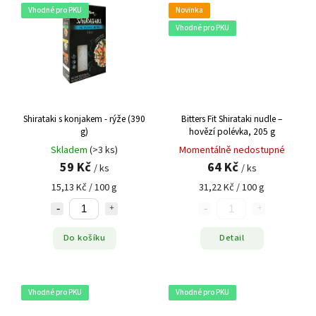
Vhodné pro PKU
Novinka
Vhodné pro PKU
Shirataki s konjakem - rýže (390
Bitters Fit Shirataki nudle –
g)
hovězí polévka, 205 g
Skladem
(>3 ks)
Momentálně nedostupné
59 Kč
64 Kč
/ ks
/ ks
15,13 Kč / 100 g
31,22 Kč / 100 g
Do košíku
Detail
Vhodné pro PKU
Vhodné pro PKU