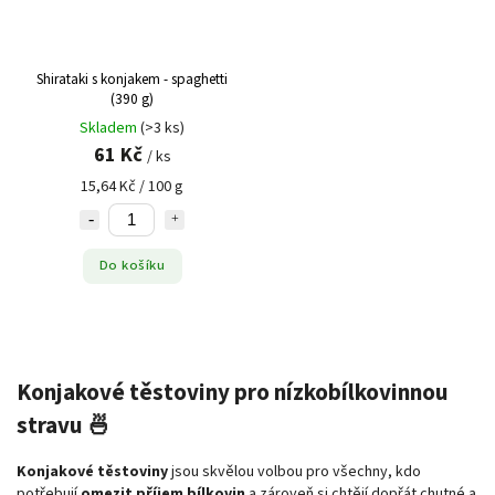
Shirataki s konjakem - spaghetti
(390 g)
Skladem
(>3 ks)
61 Kč
/ ks
15,64 Kč / 100 g
Do košíku
Konjakové těstoviny pro nízkobílkovinnou
stravu 🍜
Konjakové těstoviny
jsou skvělou volbou pro všechny, kdo
potřebují
omezit příjem bílkovin
a zároveň si chtějí dopřát chutné a