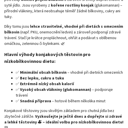
syté jídlo. Jsou vyrobeny z
kořene rostliny konjak
(glukomannan) –
přírodní vlákniny, která neobsahuje téměř žádné bílkoviny, cukry ani
tuky.
Díky tomu jsou
lehce stravitelné, vhodné při dietách s omezením
bílkovin
(např. PKU, onemocnění ledvin) a zároveň podporují zdravé
trávení. Stačí je krátce propláchnout, ohřát a podávat s oblíbenou
omáčkou, zeleninou či bylinkami. 🌿
Hlavní výhody konjakových těstovin pro
nízkobílkovinnou dietu:
✅
Minimální obsah bílkovin
– vhodné při dietních omezeních
✅
Bez lepku, cukru a tuku
✅
Extrémně nízký obsah kalorií
✅
Vysoký obsah vlákniny (glukomannan)
– podporuje
trávení
✅
Snadná příprava
– hotové během několika minut
Konjakové těstoviny jsou skvělým základem pro chutná jídla bez
zbytečné zátěže.
Vyzkoušejte je ještě dnes a dopřejte si zdravé
a lehké těstoviny 🍝 – ideální volbu pro nízkobílkovinnou dietu!
💚