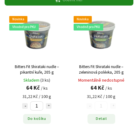
Otevřít filtr
Nejdražší
Abecedně
Novinka
Novinka
Vhodné pro PKU
Vhodné pro PKU
Bitters Fit Shirataki nudle –
Bitters Fit Shirataki nudle –
pikantní kuře, 205 g
zeleninová polévka, 205 g
Skladem
(3 ks)
Momentálně nedostupné
64 Kč
64 Kč
/ ks
/ ks
31,22 Kč / 100 g
31,22 Kč / 100 g
Do košíku
Detail