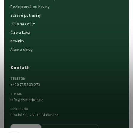
Bezlepkové potraviny
Zdravé potraviny
Jídlo na cesty
Čaje a káva
Novinky
Akce a slevy
Kontakt
TELEFON
+420 735 503 273
E-MAIL
info@dsmarket.cz
PRODEJNA
Dlouhá 90, 763 15 Slušovice
Napsat nám
Prodejna a otevírací doba