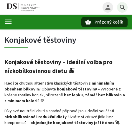
Prázdný košík
Hledat
Konjakové těstoviny
Konjakové těstoviny – ideální volba pro
nízkobílkovinnou dietu 🍝
Hledáte chutnou alternativu klasických těstovin s
minimálním
obsahem bílkovin
? Objevte
konjakové těstoviny
– vyrobené z
kořene rostliny konjak, přirozeně
bez lepku, téměř bez bílkovin a
s minimem kalorií
. 💚
Díky své neutrální chuti a snadné přípravě jsou ideální součástí
nízkobílkovinné i redukční diety
. Uvařte si zdravé jídlo bez
kompromisů –
objednejte konjakové těstoviny ještě dnes 🚀
.