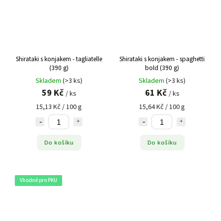
Shirataki s konjakem - tagliatelle
Shirataki s konjakem - spaghetti
(390 g)
bold (390 g)
Skladem
(>3 ks)
Skladem
(>3 ks)
59 Kč
61 Kč
/ ks
/ ks
15,13 Kč / 100 g
15,64 Kč / 100 g
Do košíku
Do košíku
Vhodné pro PKU