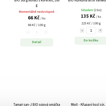
BIO Sůl grilovací s kořením, 100
BIO Kurkuma latte vanilka 
g
Skladem
(2 ks)
Momentálně nedostupné
135 Kč
66 Kč
/ ks
/ ks
225 Kč / 100 g
66 Kč / 100 g
Do košíku
Detail
Tamari san-J BIO sojová omáčka
Mixit - Křupavý kozí sýr,