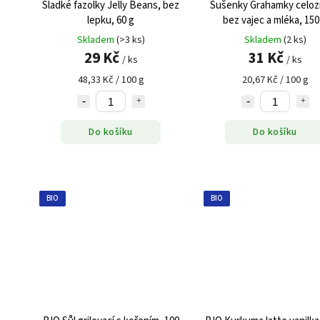
Sladké fazolky Jelly Beans, bez
Sušenky Grahamky celoz
lepku, 60 g
bez vajec a mléka, 150
Skladem
(>3 ks)
Skladem
(2 ks)
29 Kč
31 Kč
/ ks
/ ks
48,33 Kč / 100 g
20,67 Kč / 100 g
Do košíku
Do košíku
BIO
BIO