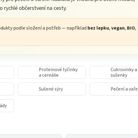
o rychlé občerstvení na cesty.
odukty podle složení a potřeb — například
bez lepku
,
vegan
,
BIO
,
Proteinové tyčinky
Cukrovinky a
a cereálie
sušenky
Sušené sýry
Pečení a vaře
ády