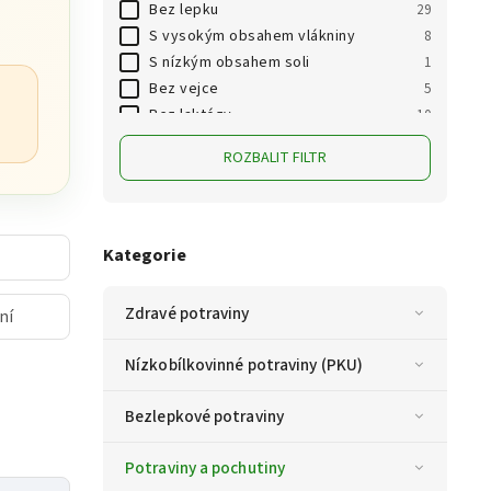
Bez lepku
29
S vysokým obsahem vlákniny
8
S nízkým obsahem soli
1
Bez vejce
5
Bez laktózy
10
Vegan
64
ROZBALIT FILTR
Bez konzervantů
4
Bez cukru
1
Bez přidaného cukru
19
Vhodné pro PKU
11
Kategorie
Zdravé potraviny
ní
Nízkobílkovinné potraviny (PKU)
Bezlepkové potraviny
Potraviny a pochutiny