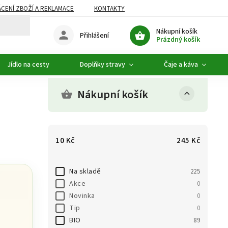
CENÍ ZBOŽÍ A REKLAMACE
KONTAKTY
DOPLŇKOVÝ SORTIMENT
Nákupní košík
Přihlášení
Prázdný košík
Jídlo na cesty
Doplňky stravy
Čaje a káva
Nákupní košík
10
Kč
245
Kč
Na skladě
225
Akce
0
Novinka
0
Tip
0
BIO
89