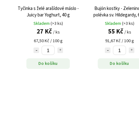
Tyčinka s želé arašídové máslo -
Bujón kostky - Zelenin
Juicy bar Yoghurt, 40 g
polévka sv. Hildegardy, 
Skladem
(>3 ks)
Skladem
(>3 ks)
27 Kč
55 Kč
/ ks
/ ks
67,50 Kč / 100 g
91,67 Kč / 100 g
Do košíku
Do košíku