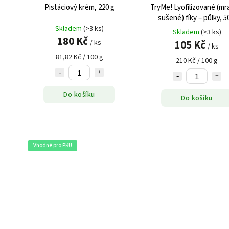
Pistáciový krém, 220 g
TryMe! Lyofilizované (m
sušené) fíky – půlky, 5
Skladem
(>3 ks)
Skladem
(>3 ks)
180 Kč
105 Kč
/ ks
/ ks
81,82 Kč / 100 g
210 Kč / 100 g
Do košíku
Do košíku
Vhodné pro PKU