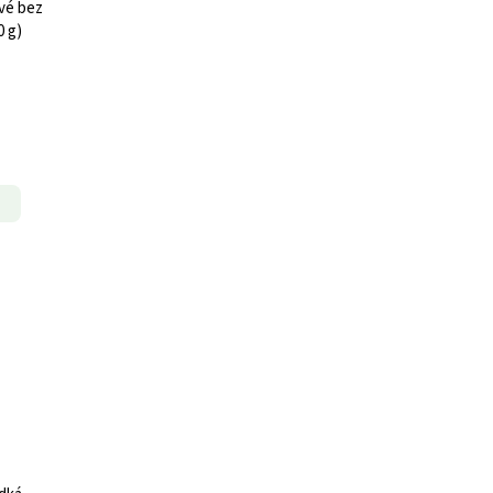
vé bez
0 g)