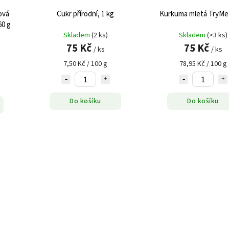
ová
Cukr přírodní, 1 kg
Kurkuma mletá TryMe!
60 g
Skladem
(2 ks)
Skladem
(>3 ks)
75 Kč
75 Kč
/ ks
/ ks
7,50 Kč / 100 g
78,95 Kč / 100 g
Do košíku
Do košíku