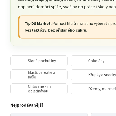
doplnění domácí spíže, svačiny do práce i školy neb
Tip DS Market:
Pomocí filtrů si snadno vyberete pr
bez laktózy
,
bez přidaného cukru
.
Slané pochutiny
Čokolády
Müsli, cereálie a
Křupky a snacky
kaše
Chlazené - na
Džemy, marmel
objednávku
Nejprodávanější