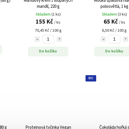
(60 g)
Mandlový krém z loupaných
Mouka špaldová hla
mandlí, 220 g
polosvětlá, 1 kg
Skladem
(1 ks)
Skladem
(3 ks)
155 Kč
65 Kč
/ ks
/ ks
70,45 Kč / 100 g
6,50 Kč / 100 g
Do košíku
Do košíku
BIO
 80 g
Proteinová tyčinka Vegan
Čokoláda hořká 