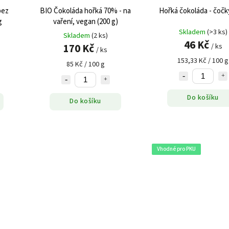
bez
BIO Čokoláda hořká 70% - na
Hořká čokoláda - čočky
g
vaření, vegan (200 g)
Skladem
(>3 ks)
Skladem
(2 ks)
46 Kč
170 Kč
/ ks
/ ks
153,33 Kč / 100 g
85 Kč / 100 g
Do košíku
Do košíku
Vhodné pro PKU