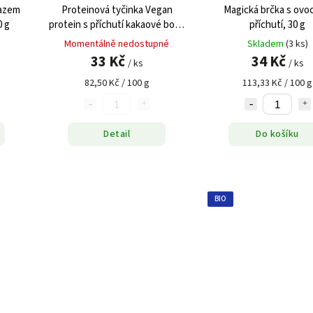
razem
Proteinová tyčinka Vegan
Magická brčka s ovo
0 g
protein s příchutí kakaové boby
příchutí, 30 g
(40 g)
Momentálně nedostupné
Skladem
(3 ks)
33 Kč
34 Kč
/ ks
/ ks
82,50 Kč / 100 g
113,33 Kč / 100 g
Detail
Do košíku
BIO