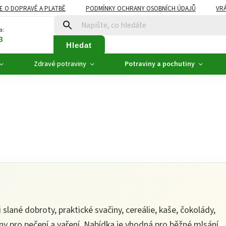
E O DOPRAVĚ A PLATBĚ
PODMÍNKY OCHRANY OSOBNÍCH ÚDAJŮ
VRÁ
ZDRAVÉ POTRAVINY
NOVINKY
AKCE, SLEVY
VÝPRODEJ
a:
3
Hledat
Zdravé potraviny
Potraviny a pochutiny
 slané dobroty, praktické svačiny, cereálie, kaše, čokolády,
ny pro pečení a vaření. Nabídka je vhodná pro běžné mlsání,