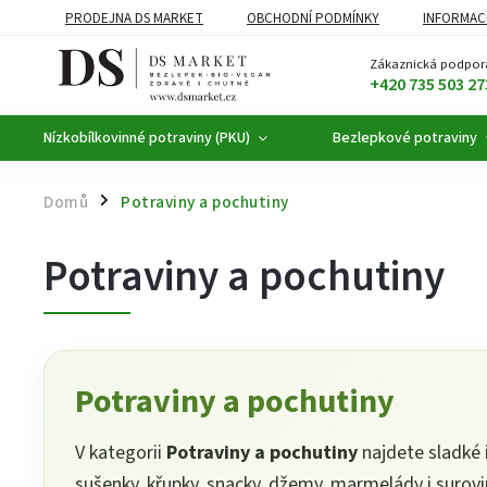
PRODEJNA DS MARKET
OBCHODNÍ PODMÍNKY
INFORMAC
BEZLEPKOVÉ POTRAVINY
BYLINNÉ KAPKY
ČAJE A KÁVA
Zákaznická podpor
+420 735 503 27
Nízkobílkovinné potraviny (PKU)
Bezlepkové potraviny
Domů
Potraviny a pochutiny
/
Potraviny a pochutiny
Potraviny a pochutiny
V kategorii
Potraviny a pochutiny
najdete sladké i
sušenky, křupky, snacky, džemy, marmelády i surovi