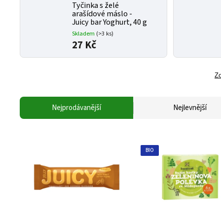
Tyčinka s želé
arašídové máslo -
Juicy bar Yoghurt, 40 g
Skladem
(>3 ks)
27 Kč
Zo
Nejprodávanější
Nejlevnější
BIO