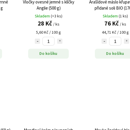
rnné
Vločky ovesné jemné s klíčky
Arašídové máslo křupa
 g
Anglie (500 g)
přidané soli BIO (17
Skladem
(>3 ks)
Skladem
(1 ks)
28 Kč
76 Kč
/ ks
/ ks
5,60 Kč / 100 g
44,71 Kč / 100 g
Do košíku
Do košíku