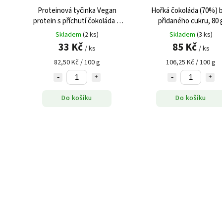
Proteinová tyčinka Vegan
Hořká čokoláda (70%) 
protein s příchutí čokoláda &
přidaného cukru, 80 
mandarinka (40 g)
Skladem
(2 ks)
Skladem
(3 ks)
33 Kč
85 Kč
/ ks
/ ks
82,50 Kč / 100 g
106,25 Kč / 100 g
Do košíku
Do košíku