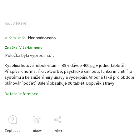
Kód:
VH-0546
Neohodnoceno
Značka:
VitaHarmony
Položka byla vyprodána…
Kyselina listová neboli vitamin B9 v dávce 400 µg v jedné tabletě.
Přispívá k normální krvetvorbě, psychické činnosti, funkci imunitního
systému a ke snížení míry únavy a vyčerpání. Vhodná také pro období
plánování početí. Balení obsahuje 90 tablet. Doplněk stravy.
Detailní informace
Zeptat se
Hlídat
Sdílet