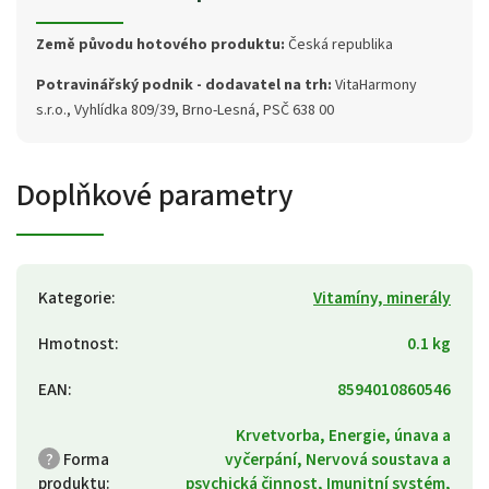
Země původu hotového produktu:
Česká republika
Potravinářský podnik - dodavatel na trh:
VitaHarmony
s.r.o., Vyhlídka 809/39, Brno-Lesná, PSČ 638 00
Doplňkové parametry
Kategorie
:
Vitamíny, minerály
Hmotnost
:
0.1 kg
EAN
:
8594010860546
Krvetvorba, Energie, únava a
?
Forma
vyčerpání, Nervová soustava a
produktu
:
psychická činnost, Imunitní systém,