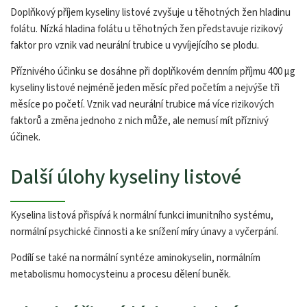
Doplňkový příjem kyseliny listové zvyšuje u těhotných žen hladinu
folátu. Nízká hladina folátu u těhotných žen představuje rizikový
faktor pro vznik vad neurální trubice u vyvíjejícího se plodu.
Příznivého účinku se dosáhne při doplňkovém denním příjmu 400 µg
kyseliny listové nejméně jeden měsíc před početím a nejvýše tři
měsíce po početí. Vznik vad neurální trubice má více rizikových
faktorů a změna jednoho z nich může, ale nemusí mít příznivý
účinek.
Další úlohy kyseliny listové
Kyselina listová přispívá k normální funkci imunitního systému,
normální psychické činnosti a ke snížení míry únavy a vyčerpání.
Podílí se také na normální syntéze aminokyselin, normálním
metabolismu homocysteinu a procesu dělení buněk.