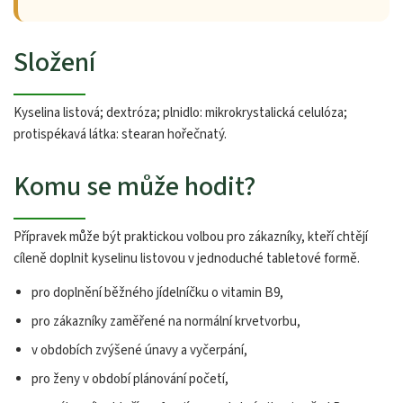
Složení
Kyselina listová; dextróza; plnidlo: mikrokrystalická celulóza;
protispékavá látka: stearan hořečnatý.
Komu se může hodit?
Přípravek může být praktickou volbou pro zákazníky, kteří chtějí
cíleně doplnit kyselinu listovou v jednoduché tabletové formě.
pro doplnění běžného jídelníčku o vitamin B9,
pro zákazníky zaměřené na normální krvetvorbu,
v obdobích zvýšené únavy a vyčerpání,
pro ženy v období plánování početí,