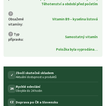
Těhotenství a období před početím
?
Obsažené
Vitamin B9 – kyselina listová
vitamíny
:
?
Typ
Samostatný vitamín
přípravku
:
Položka byla vyprodána…
Zboží skutečně skladem
✓
Aktuální dostupnost u produktů
Rychlé odeslání
24
Obvykle do 24 hodin
Doprava po ČR a Slovensku
CZ