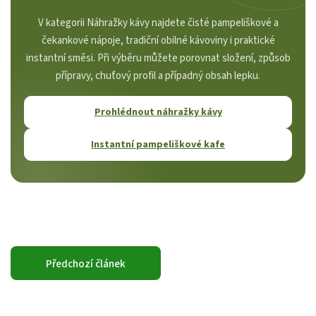
V kategorii Náhražky kávy najdete čisté pampeliškové a
čekankové nápoje, tradiční obilné kávoviny i praktické
instantní směsi. Při výběru můžete porovnat složení, způsob
přípravy, chuťový profil a případný obsah lepku.
Prohlédnout náhražky kávy
Instantní pampeliškové kafe
Předchozí článek