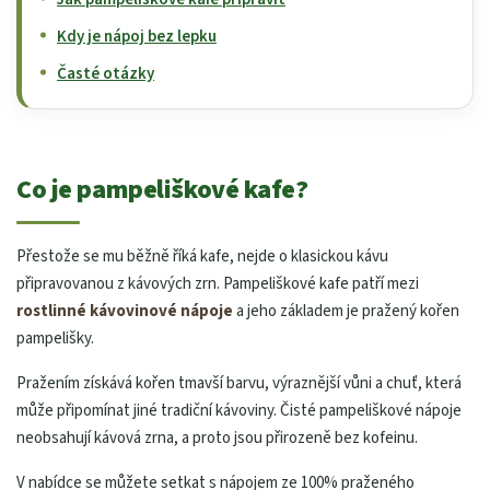
Kdy je nápoj bez lepku
Časté otázky
Co je pampeliškové kafe?
Přestože se mu běžně říká kafe, nejde o klasickou kávu
připravovanou z kávových zrn. Pampeliškové kafe patří mezi
rostlinné kávovinové nápoje
a jeho základem je pražený kořen
pampelišky.
Pražením získává kořen tmavší barvu, výraznější vůni a chuť, která
může připomínat jiné tradiční kávoviny. Čisté pampeliškové nápoje
neobsahují kávová zrna, a proto jsou přirozeně bez kofeinu.
V nabídce se můžete setkat s nápojem ze 100% praženého