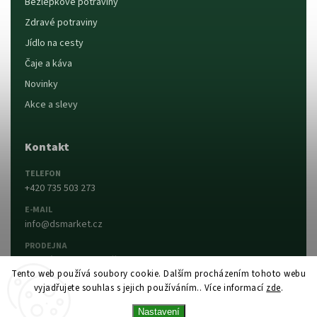
Bezlepkové potraviny
Zdravé potraviny
Jídlo na cesty
Čaje a káva
Novinky
Akce a slevy
Kontakt
TELEFON
+420 735 503 273
E-MAIL
info@dsmarket.cz
PRODEJNA
Dlouhá 90, 763 15 Slušovice
Tento web používá soubory cookie. Dalším procházením tohoto webu
vyjadřujete souhlas s jejich používáním.. Více informací
zde
.
Napsat nám
Prodejna a otevírací doba
Nastavení