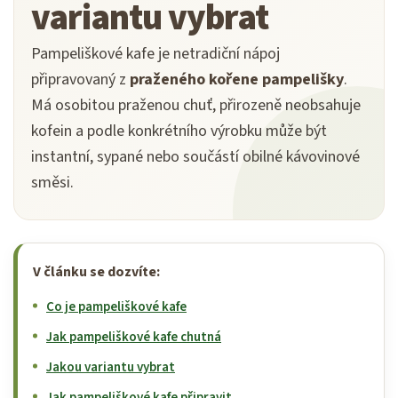
variantu vybrat
Pampeliškové kafe je netradiční nápoj
připravovaný z
praženého kořene pampelišky
.
Má osobitou praženou chuť, přirozeně neobsahuje
kofein a podle konkrétního výrobku může být
instantní, sypané nebo součástí obilné kávovinové
směsi.
V článku se dozvíte:
Co je pampeliškové kafe
Jak pampeliškové kafe chutná
Jakou variantu vybrat
Jak pampeliškové kafe připravit