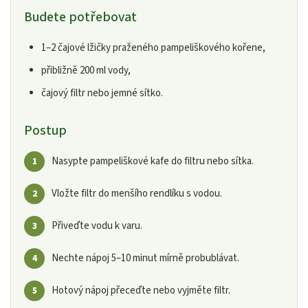
Budete potřebovat
1–2 čajové lžičky praženého pampeliškového kořene,
přibližně 200 ml vody,
čajový filtr nebo jemné sítko.
Postup
Nasypte pampeliškové kafe do filtru nebo sítka.
Vložte filtr do menšího rendlíku s vodou.
Přiveďte vodu k varu.
Nechte nápoj 5–10 minut mírně probublávat.
Hotový nápoj přeceďte nebo vyjměte filtr.