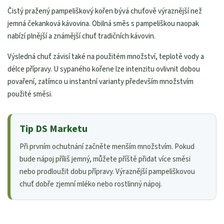
Čistý pražený pampeliškový kořen bývá chuťově výraznější než
jemná čekanková kávovina. Obilná směs s pampeliškou naopak
nabízí plnější a známější chuť tradičních kávovin.
Výsledná chuť závisí také na použitém množství, teplotě vody a
délce přípravy. U sypaného kořene lze intenzitu ovlivnit dobou
povaření, zatímco u instantní varianty především množstvím
použité směsi.
Tip DS Marketu
Při prvním ochutnání začněte menším množstvím. Pokud
bude nápoj příliš jemný, můžete příště přidat více směsi
nebo prodloužit dobu přípravy. Výraznější pampeliškovou
chuť dobře zjemní mléko nebo rostlinný nápoj.