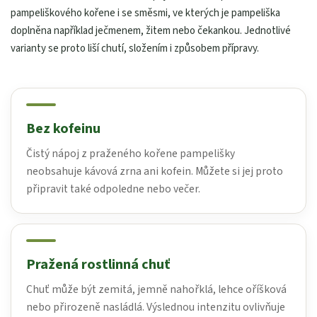
pampeliškového kořene i se směsmi, ve kterých je pampeliška
doplněna například ječmenem, žitem nebo čekankou. Jednotlivé
varianty se proto liší chutí, složením i způsobem přípravy.
Bez kofeinu
Čistý nápoj z praženého kořene pampelišky
neobsahuje kávová zrna ani kofein. Můžete si jej proto
připravit také odpoledne nebo večer.
Pražená rostlinná chuť
Chuť může být zemitá, jemně nahořklá, lehce oříšková
nebo přirozeně nasládlá. Výslednou intenzitu ovlivňuje