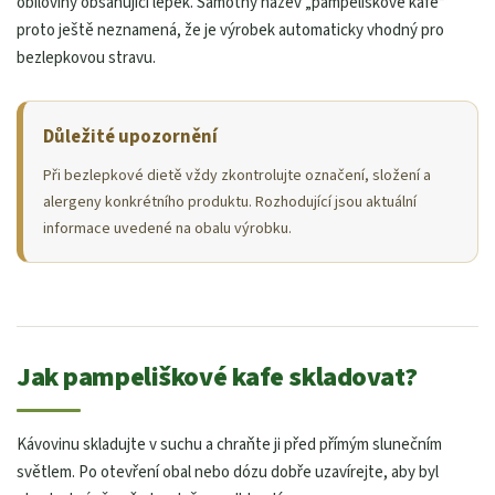
obiloviny obsahující lepek. Samotný název „pampeliškové kafe“
proto ještě neznamená, že je výrobek automaticky vhodný pro
bezlepkovou stravu.
Důležité upozornění
Při bezlepkové dietě vždy zkontrolujte označení, složení a
alergeny konkrétního produktu. Rozhodující jsou aktuální
informace uvedené na obalu výrobku.
Jak pampeliškové kafe skladovat?
Kávovinu skladujte v suchu a chraňte ji před přímým slunečním
světlem. Po otevření obal nebo dózu dobře uzavírejte, aby byl