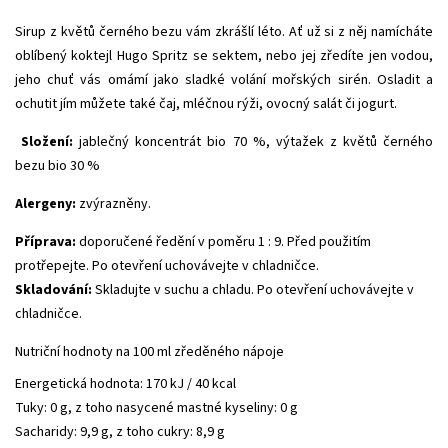
Sirup z květů černého bezu vám zkrášlí léto. Ať už si z něj namícháte
oblíbený koktejl Hugo Spritz se sektem, nebo jej zředíte jen vodou,
jeho chuť vás omámí jako sladké volání mořských sirén. Osladit a
ochutit jím můžete také čaj, mléčnou rýži, ovocný salát či jogurt.
Složení:
jablečný koncentrát bio 70 %, výtažek z květů černého
bezu bio 30 %
Alergeny:
zvýrazněny.
Příprava:
doporučené ředění v poměru 1 : 9. Před použitím
protřepejte. Po otevření uchovávejte v chladničce.
Skladování:
Skladujte v suchu a chladu.
Po otevření uchovávejte v
chladničce.
Nutriční hodnoty na 100 ml zředěného nápoje
Energetická hodnota: 170 kJ / 40 kcal
Tuky: 0 g, z toho nasycené mastné kyseliny: 0 g
Sacharidy: 9,9 g, z toho cukry: 8,9 g