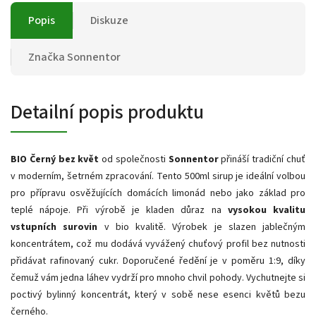
Popis
Diskuze
Značka
Sonnentor
Detailní popis produktu
BIO Černý bez květ
od společnosti
Sonnentor
přináší tradiční chuť
v moderním, šetrném zpracování. Tento 500ml sirup je ideální volbou
pro přípravu osvěžujících domácích limonád nebo jako základ pro
teplé nápoje. Při výrobě je kladen důraz na
vysokou kvalitu
vstupních surovin
v bio kvalitě. Výrobek je slazen jablečným
koncentrátem, což mu dodává vyvážený chuťový profil bez nutnosti
přidávat rafinovaný cukr. Doporučené ředění je v poměru 1:9, díky
čemuž vám jedna láhev vydrží pro mnoho chvil pohody. Vychutnejte si
poctivý bylinný koncentrát, který v sobě nese esenci květů bezu
černého.