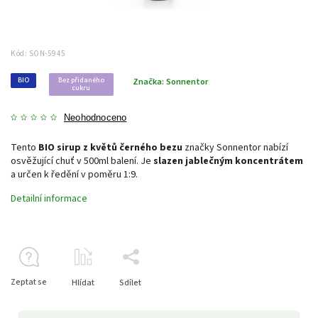
Kód:
SON-5945
BIO
Bez přidaného
Značka:
Sonnentor
cukru
Neohodnoceno
Tento
BIO sirup z květů černého bezu
značky Sonnentor nabízí
osvěžující chuť v 500ml balení. Je
slazen jablečným koncentrátem
a určen k ředění v poměru 1:9.
Detailní informace
Zeptat se
Hlídat
Sdílet