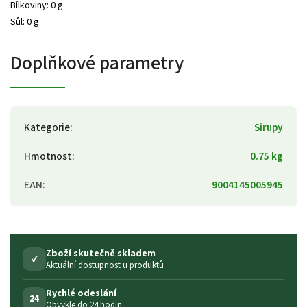
Bílkoviny: 0 g
Sůl: 0 g
Doplňkové parametry
Kategorie
:
Sirupy
Hmotnost
:
0.75 kg
EAN
:
9004145005945
Zboží skutečně skladem
✓
Aktuální dostupnost u produktů
Rychlé odeslání
24
Obvykle do 24 hodin