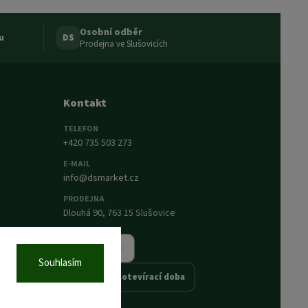
Osobní odběr
u
DS
Prodejna ve Slušovicích
Kontakt
TELEFON
+420 735 503 273
E-MAIL
info@dsmarket.cz
PRODEJNA
Dlouhá 90, 763 15 Slušovice
Napsat nám
Souhlasím
Prodejna a otevírací doba