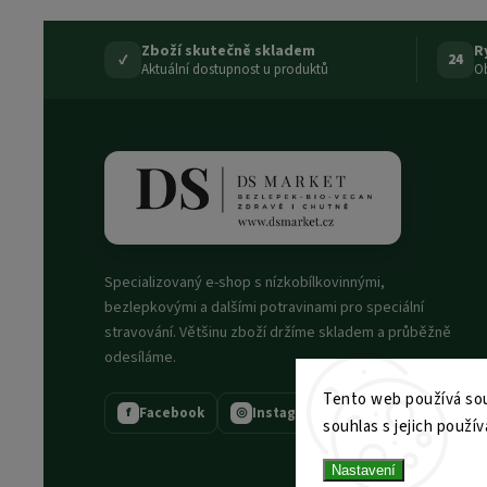
Zboží skutečně skladem
R
✓
24
Aktuální dostupnost u produktů
Ob
Specializovaný e-shop s nízkobílkovinnými,
bezlepkovými a dalšími potravinami pro speciální
stravování. Většinu zboží držíme skladem a průběžně
odesíláme.
Tento web používá sou
Facebook
Instagram
f
◎
souhlas s jejich použív
Nastavení