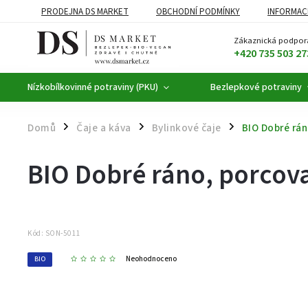
PRODEJNA DS MARKET
OBCHODNÍ PODMÍNKY
INFORMAC
BEZLEPKOVÉ POTRAVINY
BYLINNÉ KAPKY
ČAJE A KÁVA
Zákaznická podpor
+420 735 503 27
Nízkobílkovinné potraviny (PKU)
Bezlepkové potraviny
Domů
Čaje a káva
Bylinkové čaje
BIO Dobré rán
/
/
/
BIO Dobré ráno, porcova
Kód:
SON-5011
Neohodnoceno
BIO