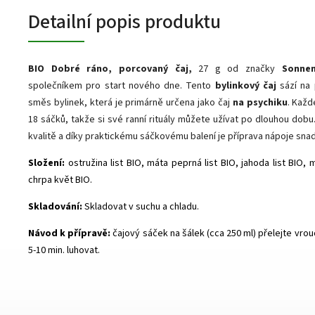
Detailní popis produktu
BIO Dobré ráno, porcovaný čaj,
27 g od značky
Sonne
společníkem pro start nového dne. Tento
bylinkový čaj
sází na 
směs bylinek, která je primárně určena jako čaj
na psychiku
. Každ
18 sáčků, takže si své ranní rituály můžete užívat po dlouhou dobu
kvalitě a díky praktickému sáčkovému balení je příprava nápoje snad
Složení:
ostružina list BIO, máta peprná list BIO, jahoda list BIO,
chrpa květ BIO.
Skladování:
Skladovat v suchu a chladu.
Návod k přípravě:
čajový sáček na šálek (cca 250 ml) přelejte vro
5-10 min. luhovat.