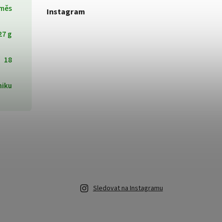
měs
Instagram
27 g
18
hiku
Sledovat na Instagramu