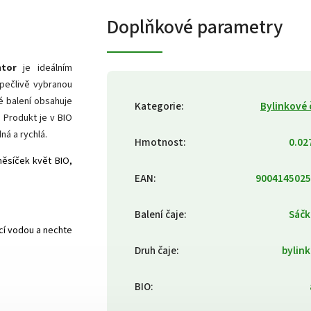
Doplňkové parametry
ntor
je ideálním
pečlivě vybranou
é balení obsahuje
Kategorie
:
Bylinkové 
. Produkt je v BIO
ná a rychlá.
Hmotnost
:
0.02
 měsíček květ BIO,
EAN
:
9004145025
Balení čaje
:
Sáčk
ucí vodou a nechte
Druh čaje
:
bylin
BIO
: