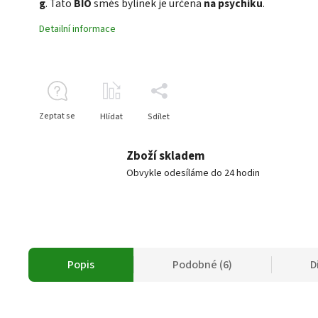
g
. Tato
BIO
směs bylinek je určena
na psychiku
.
Detailní informace
Zeptat se
Hlídat
Sdílet
Zboží skladem
Obvykle odesíláme do 24 hodin
Popis
Podobné (6)
D