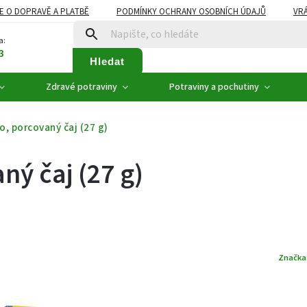
E O DOPRAVĚ A PLATBĚ
PODMÍNKY OCHRANY OSOBNÍCH ÚDAJŮ
VRÁ
ZDRAVÉ POTRAVINY
NOVINKY
AKCE, SLEVY
VÝPRODEJ
a:
3
Hledat
Zdravé potraviny
Potraviny a pochutiny
o, porcovaný čaj (27 g)
ný čaj (27 g)
Značka