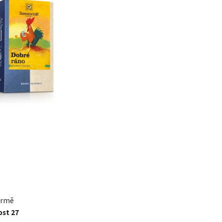
ormě
st 27