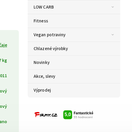
LOW CARB
Fitness
Vegan potraviny
čaje
Chlazené výrobky
7 kg
Novinky
011
Akce, slevy
Výprodej
ový
kový
ano