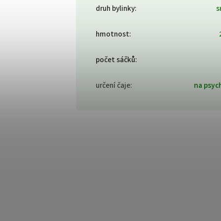
druh bylinky
:
s
hmotnost
:
počet sáčků
:
určení čaje
:
na psyc