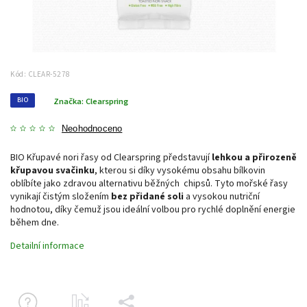
Kód:
CLEAR-5278
BIO
Značka:
Clearspring
Neohodnoceno
BIO Křupavé nori řasy od Clearspring představují
lehkou a přirozeně
křupavou svačinku
, kterou si díky vysokému obsahu bílkovin
oblíbíte jako zdravou alternativu běžných chipsů. Tyto mořské řasy
vynikají čistým složením
bez přidané soli
a vysokou nutriční
hodnotou, díky čemuž jsou ideální volbou pro rychlé doplnění energie
během dne.
Detailní informace