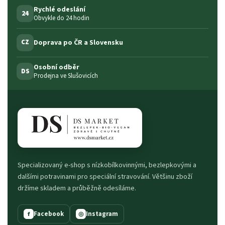
Rychlé odeslání
24
Obvykle do 24 hodin
Doprava po ČR a Slovensku
CZ
Osobní odběr
DS
Prodejna ve Slušovicích
Specializovaný e-shop s nízkobílkovinnými, bezlepkovými a
dalšími potravinami pro speciální stravování. Většinu zboží
držíme skladem a průběžně odesíláme.
Facebook
Instagram
f
◎