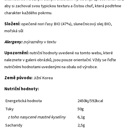
aby si zachoval svou typickou texturu a čistou chuť, která podtrhne
charakter každého pokrmu.
Složení:
opečené nori řasy BIO (47%), slunečnicový olej BIO,
mořská sůl
Alergeny:
zvýrazněny v textu
Upozornění:
nutriční hodnoty uvedené na tomto webu, které
naleznete v galerii obrázků, jsou pouze orientační. Vždy se řiďte
nutričními hodnotami uvedenými na obalu od výrobce.
Země původu:
Jižní Korea
Nutriční hodnoty:
Energetická hodnota
2450kj/592kcal
Tuky
50g
z toho nasycené mastné kyseliny
6,1g
Sacharidy
2,5g