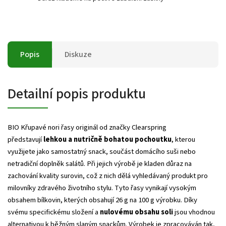
Popis
Diskuze
Detailní popis produktu
BIO Křupavé nori řasy originál od značky Clearspring
představují
lehkou a nutričně bohatou pochoutku
, kterou
využijete jako samostatný snack, součást domácího suši nebo
netradiční doplněk salátů. Při jejich výrobě je kladen důraz na
zachování kvality surovin, což z nich dělá vyhledávaný produkt pro
milovníky zdravého životního stylu. Tyto řasy vynikají vysokým
obsahem bílkovin, kterých obsahují 26 g na 100 g výrobku. Díky
svému specifickému složení a
nulovému obsahu soli
jsou vhodnou
alternativou k běžným slaným snackům. Výrobek je zpracováván tak,