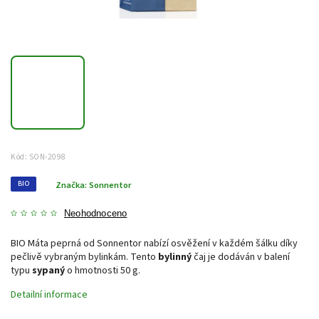
Kód:
SON-2098
BIO
Značka:
Sonnentor
Neohodnoceno
BIO Máta peprná od Sonnentor nabízí osvěžení v každém šálku díky
pečlivě vybraným bylinkám. Tento
bylinný
čaj je dodáván v balení
typu
sypaný
o hmotnosti 50 g.
Detailní informace