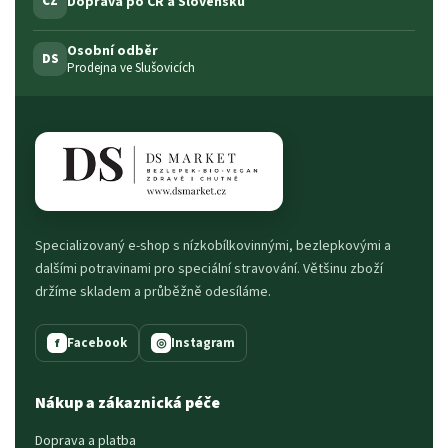
Doprava po ČR a Slovensku
CZ
Osobní odběr
DS
Prodejna ve Slušovicích
Specializovaný e-shop s nízkobílkovinnými, bezlepkovými a
dalšími potravinami pro speciální stravování. Většinu zboží
držíme skladem a průběžně odesíláme.
Facebook
Instagram
f
◎
Nákup a zákaznická péče
Doprava a platba