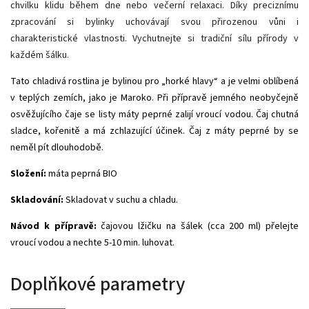
chvilku klidu během dne nebo večerní relaxaci. Díky preciznímu
zpracování si bylinky uchovávají svou přirozenou vůni i
charakteristické vlastnosti. Vychutnejte si tradiční sílu přírody v
každém šálku.
Tato chladivá rostlina je bylinou pro „horké hlavy“ a je velmi oblíbená
v teplých zemích, jako je Maroko. Při přípravě jemného neobyčejně
osvěžujícího čaje se listy máty peprné zalijí vroucí vodou. Čaj chutná
sladce, kořenitě a má zchlazující účinek. Čaj z máty peprné by se
neměl pít dlouhodobě.
Složení:
máta peprná BIO
Skladování:
Skladovat v suchu a chladu.
Návod k přípravě:
čajovou lžičku na šálek (cca 200 ml) přelejte
vroucí vodou a nechte 5-10 min. luhovat.
Doplňkové parametry