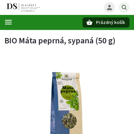
Prázdný košík
Hledat
BIO Máta peprná, sypaná (50 g)