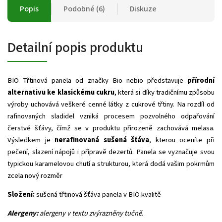
Popis
Podobné (6)
Diskuze
Detailní popis produktu
BIO Třtinová panela od značky Bio nebio představuje
přírodní
alternativu ke klasickému cukru
, která si díky tradičnímu způsobu
výroby uchovává veškeré cenné látky z cukrové třtiny. Na rozdíl od
rafinovaných sladidel vzniká procesem pozvolného odpařování
čerstvé šťávy, čímž se v produktu přirozeně zachovává melasa.
Výsledkem je
nerafinovaná sušená šťáva
, kterou oceníte při
pečení, slazení nápojů i přípravě dezertů. Panela se vyznačuje svou
typickou karamelovou chutí a strukturou, která dodá vašim pokrmům
zcela nový rozměr
Složení:
sušená třtinová šťáva panela v BIO kvalitě
Alergeny:
alergeny v textu zvýrazněny tučně.