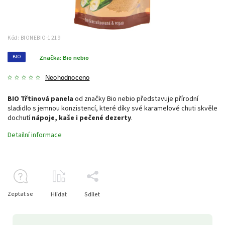
Kód:
BIONEBIO-1219
BIO
Značka:
Bio nebio
Neohodnoceno
BIO Třtinová panela
od značky Bio nebio představuje přírodní
sladidlo s jemnou konzistencí, které díky své karamelové chuti skvěle
dochutí
nápoje, kaše i pečené dezerty
.
Detailní informace
Zeptat se
Hlídat
Sdílet