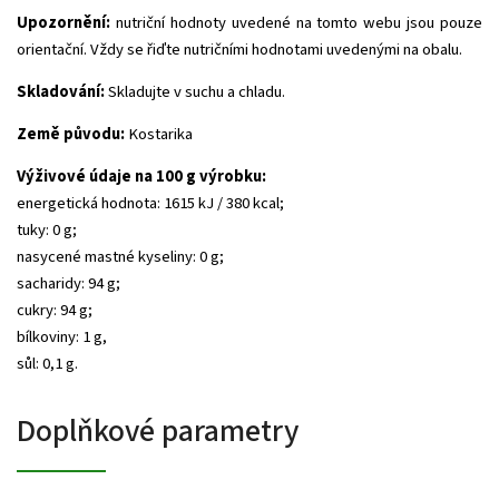
Upozornění:
nutriční hodnoty uvedené na tomto webu jsou pouze
orientační. Vždy se řiďte nutričními hodnotami uvedenými na obalu.
Skladování:
Skladujte v suchu a chladu.
Země původu:
Kostarika
Výživové údaje na 100 g výrobku:
energetická hodnota: 1615 kJ / 380 kcal;
tuky: 0 g;
nasycené mastné kyseliny: 0 g;
sacharidy: 94 g;
cukry: 94 g;
bílkoviny: 1 g,
sůl: 0,1 g.
Doplňkové parametry