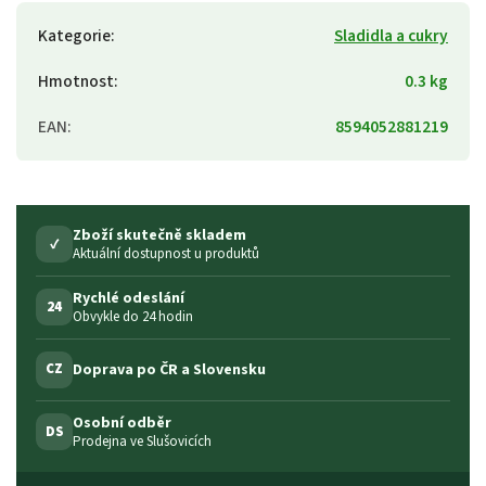
Kategorie
:
Sladidla a cukry
Hmotnost
:
0.3 kg
EAN
:
8594052881219
Zboží skutečně skladem
✓
Aktuální dostupnost u produktů
Rychlé odeslání
24
Obvykle do 24 hodin
Doprava po ČR a Slovensku
CZ
Osobní odběr
DS
Prodejna ve Slušovicích