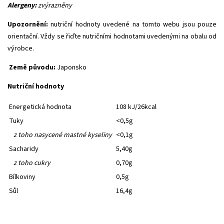
Alergeny:
zvýrazněny
Upozornění:
nutriční hodnoty uvedené na tomto webu jsou pouze
orientační. Vždy se řiďte nutričními hodnotami uvedenými na obalu od
výrobce.
Země původu:
Japonsko
Nutriční hodnoty
Energetická hodnota
108 kJ/26kcal
Tuky
<0,5g
z toho nasycené mastné kyseliny
<0,1g
Sacharidy
5,40g
z toho cukry
0,70g
Bílkoviny
0,5g
Sůl
16,4g