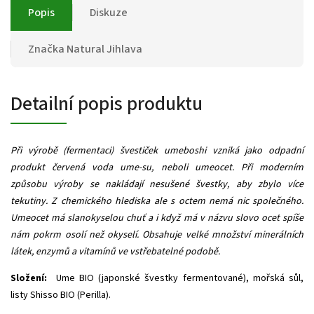
Popis
Diskuze
Značka
Natural Jihlava
Detailní popis produktu
Při výrobě (fermentaci) švestiček umeboshi vzniká jako odpadní
produkt červená voda ume-su, neboli umeocet. Při moderním
způsobu výroby se nakládají nesušené švestky, aby zbylo více
tekutiny. Z chemického hlediska ale s octem nemá nic společného.
Umeocet má slanokyselou chuť a i když má v názvu slovo ocet spíše
nám pokrm osolí než okyselí. Obsahuje velké množství minerálních
látek, enzymů a vitamínů ve vstřebatelné podobě.
Složení:
Ume BIO (japonské švestky fermentované), mořská sůl,
listy Shisso BIO (Perilla).