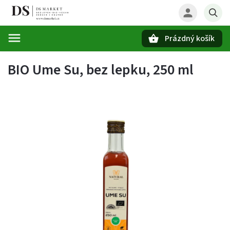
Prázdný košík
Hledat
BIO Ume Su, bez lepku, 250 ml