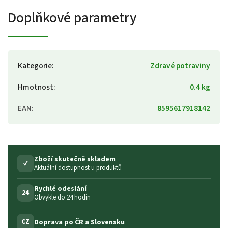
Doplňkové parametry
Kategorie
:
Zdravé potraviny
Hmotnost
:
0.4 kg
EAN
:
8595617918142
Zboží skutečně skladem
✓
Aktuální dostupnost u produktů
Rychlé odeslání
24
Obvykle do 24 hodin
Doprava po ČR a Slovensku
CZ