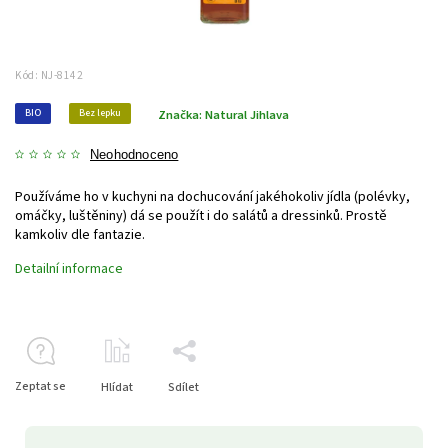
Kód:
NJ-8142
BIO
Bez lepku
Značka:
Natural Jihlava
Neohodnoceno
Používáme ho v kuchyni na dochucování jakéhokoliv jídla (polévky,
omáčky, luštěniny) dá se použít i do salátů a dressinků. Prostě
kamkoliv dle fantazie.
Detailní informace
Zeptat se
Hlídat
Sdílet