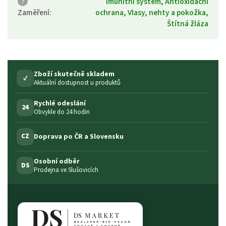
?
Imunitní systém, Antioxidační
Zaměření
:
ochrana, Vlasy, nehty a pokožka,
Štítná žláza
Zboží skutečně skladem
✓
Aktuální dostupnost u produktů
Rychlé odeslání
24
Obvykle do 24 hodin
Doprava po ČR a Slovensku
CZ
Osobní odběr
DS
Prodejna ve Slušovicích