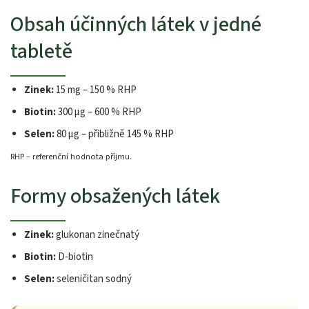
Obsah účinných látek v jedné
tabletě
Zinek:
15 mg – 150 % RHP
Biotin:
300 µg – 600 % RHP
Selen:
80 µg – přibližně 145 % RHP
RHP – referenční hodnota příjmu.
Formy obsažených látek
Zinek:
glukonan zinečnatý
Biotin:
D-biotin
Selen:
seleničitan sodný