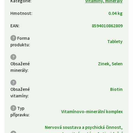
Kategorie
:
Vitamíny, minerály
Hmotnost
:
0.04 kg
EAN
:
8594010862809
?
Forma
Tablety
produktu
:
?
Obsažené
Zinek, Selen
minerály
:
?
Obsažené
Biotin
vitamíny
:
?
Typ
Vitamínovo-minerální komplex
přípravku
:
Nervová soustava a psychická činnost,