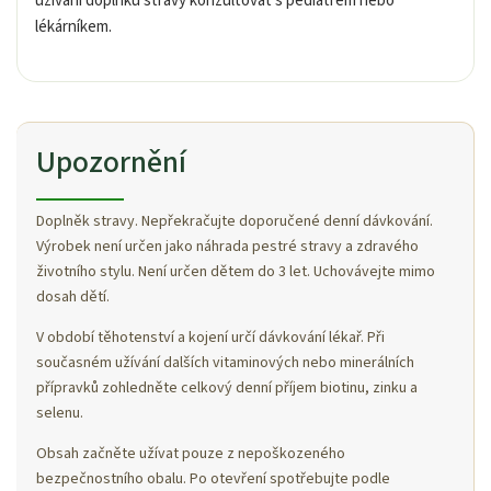
užívání doplňku stravy konzultovat s pediatrem nebo
lékárníkem.
Upozornění
Doplněk stravy. Nepřekračujte doporučené denní dávkování.
Výrobek není určen jako náhrada pestré stravy a zdravého
životního stylu. Není určen dětem do 3 let. Uchovávejte mimo
dosah dětí.
V období těhotenství a kojení určí dávkování lékař. Při
současném užívání dalších vitaminových nebo minerálních
přípravků zohledněte celkový denní příjem biotinu, zinku a
selenu.
Obsah začněte užívat pouze z nepoškozeného
bezpečnostního obalu. Po otevření spotřebujte podle