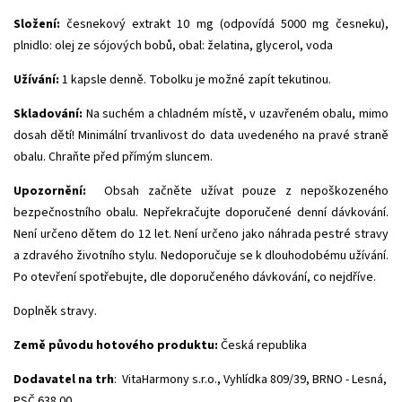
Složení:
česnekový extrakt 10 mg (odpovídá 5000 mg česneku),
plnidlo: olej ze sójových bobů, obal: želatina, glycerol, voda
Užívání:
1 kapsle denně.
Tobolku je možné zapít tekutinou.
Skladování:
Na suchém a chladném místě, v uzavřeném obalu, mimo
dosah dětí! Minimální trvanlivost do data uvedeného na pravé straně
obalu. Chraňte před přímým sluncem.
Upozornění:
Obsah začněte užívat pouze z nepoškozeného
bezpečnostního obalu. Nepřekračujte doporučené denní dávkování.
Není určeno dětem do 12 let. Není určeno jako náhrada pestré stravy
a zdravého životního stylu. Nedoporučuje se k dlouhodobému užívání.
Po otevření spotřebujte, dle doporučeného dávkování, co nejdříve.
Doplněk stravy.
Země původu hotového produktu:
Česká republika
Dodavatel na trh
: VitaHarmony s.r.o., Vyhlídka 809/39, BRNO - Lesná,
PSČ 638 00