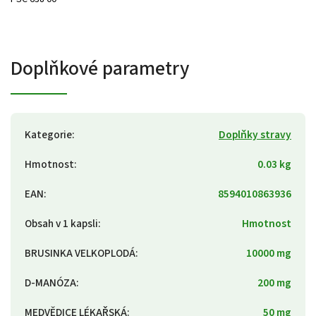
Doplňkové parametry
Kategorie
:
Doplňky stravy
Hmotnost
:
0.03 kg
EAN
:
8594010863936
Obsah v 1 kapsli
:
Hmotnost
BRUSINKA VELKOPLODÁ
:
10000 mg
D-MANÓZA
:
200 mg
MEDVĚDICE LÉKAŘSKÁ
:
50 mg