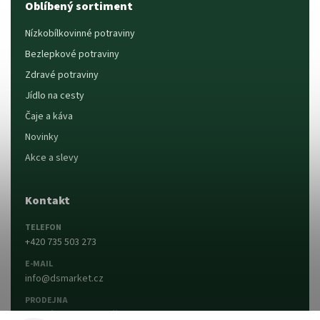
Oblíbený sortiment
Nízkobílkovinné potraviny
Bezlepkové potraviny
Zdravé potraviny
Jídlo na cesty
Čaje a káva
Novinky
Akce a slevy
Kontakt
TELEFON
+420 735 503 273
E-MAIL
info@dsmarket.cz
PRODEJNA
Dlouhá 90, 763 15 Slušovice