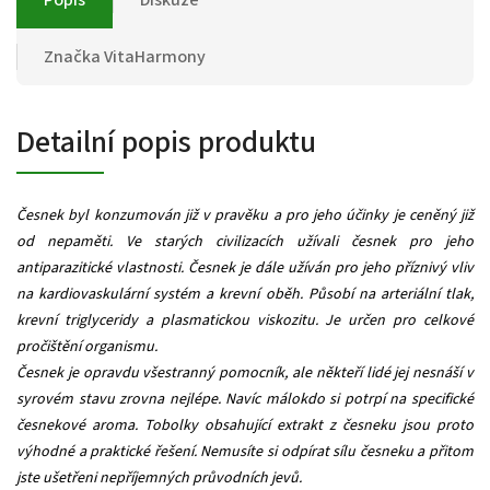
Značka
VitaHarmony
Detailní popis produktu
Česnek byl konzumován již v pravěku a pro jeho účinky je ceněný již
od nepaměti. Ve starých civilizacích užívali česnek pro jeho
antiparazitické vlastnosti. Česnek je dále užíván pro jeho příznivý vliv
na kardiovaskulární systém a krevní oběh. Působí na arteriální tlak,
krevní triglyceridy a plasmatickou viskozitu. Je určen pro celkové
pročištění organismu.
Česnek je opravdu všestranný pomocník, ale někteří lidé jej nesnáší v
syrovém stavu zrovna nejlépe. Navíc málokdo si potrpí na specifické
česnekové aroma. Tobolky obsahující extrakt z česneku jsou proto
výhodné a praktické řešení. Nemusíte si odpírat sílu česneku a přitom
jste ušetřeni nepříjemných průvodních jevů.