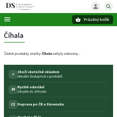
Prázdný košík
Hledat
Číhala
Žádné produkty značky
Číhala
nebyly nalezeny...
Zboží skutečně skladem
✓
Aktuální dostupnost u produktů
Rychlé odeslání
24
Obvykle do 24 hodin
Doprava po ČR a Slovensku
CZ