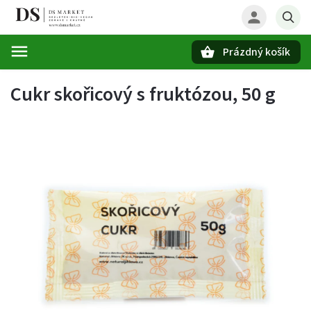
Prázdný košík
Hledat
Cukr skořicový s fruktózou, 50 g