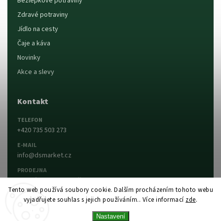
Bezlepkové potraviny
Zdravé potraviny
Jídlo na cesty
Čaje a káva
Novinky
Akce a slevy
Kontakt
TELEFON
+420 735 503 273
E-MAIL
info@dsmarket.cz
PRODEJNA
Dlouhá 90, 763 15 Slušovice
Tento web používá soubory cookie. Dalším procházením tohoto webu
vyjadřujete souhlas s jejich používáním.. Více informací
zde
.
Napsat nám
Prodejna a otevírací doba
Nastavení