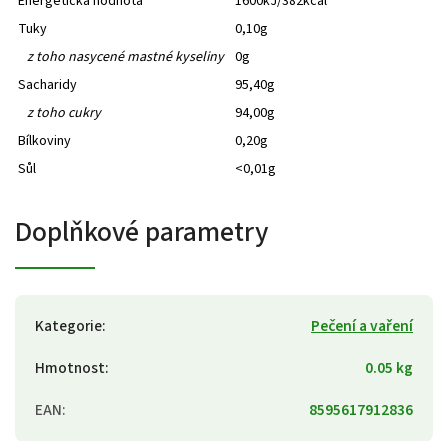
Energetická hodnota
1600kJ/382kcal
Tuky
0,10g
z toho nasycené mastné kyseliny
0g
Sacharidy
95,40g
z toho cukry
94,00g
Bílkoviny
0,20g
Sůl
<0,01g
Doplňkové parametry
Kategorie
:
Pečení a vaření
Hmotnost
:
0.05 kg
EAN
:
8595617912836