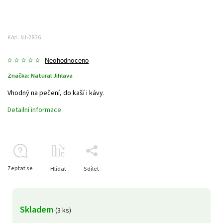
Kód:
NJ-2836
Neohodnoceno
Značka:
Natural Jihlava
Vhodný na pečení, do kaší i kávy.
Detailní informace
Zeptat se
Hlídat
Sdílet
Skladem
(3 ks)