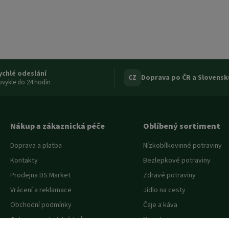
ychlé odeslání
Doprava po ČR a Slovensk
CZ
vykle do 24 hodin
Nákup a zákaznická péče
Oblíbený sortiment
Doprava a platba
Nízkobílkovinné potraviny
Kontakty
Bezlepkové potraviny
Prodejna DS Market
Zdravé potraviny
Vrácení a reklamace
Jídlo na cesty
Obchodní podmínky
Čaje a káva
Ochrana osobních údajů
Novinky