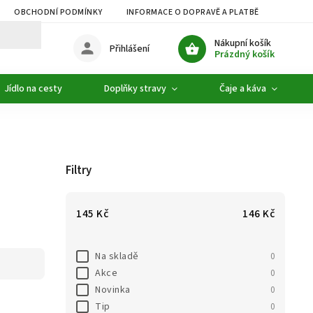
OBCHODNÍ PODMÍNKY
INFORMACE O DOPRAVĚ A PLATBĚ
PODMÍ
Nákupní košík
Přihlášení
Prázdný košík
Jídlo na cesty
Doplňky stravy
Čaje a káva
Filtry
145
Kč
146
Kč
Na skladě
0
Akce
0
Novinka
0
Tip
0