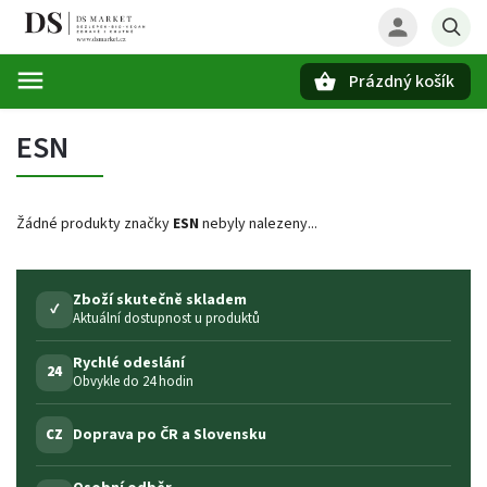
Prázdný košík
Hledat
ESN
Žádné produkty značky
ESN
nebyly nalezeny...
Zboží skutečně skladem
✓
Aktuální dostupnost u produktů
Rychlé odeslání
24
Obvykle do 24 hodin
Doprava po ČR a Slovensku
CZ