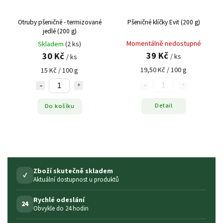
Otruby pšeničné - termizované
Pšeničné klíčky Evit (200 g)
jedlé (200 g)
Momentálně nedostupné
Skladem
(2 ks)
39 Kč
30 Kč
/ ks
/ ks
19,50 Kč / 100 g
15 Kč / 100 g
Detail
Do košíku
Zboží skutečně skladem
✓
Aktuální dostupnost u produktů
Rychlé odeslání
24
Obvykle do 24 hodin