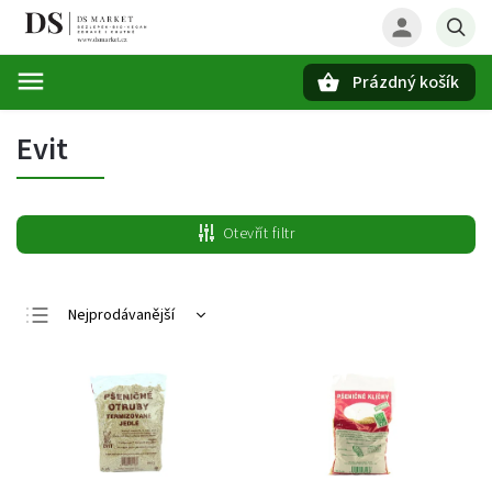
Prázdný košík
Hledat
Evit
Otevřít filtr
Nejprodávanější
Nejlevnější
Nejdražší
Abecedně