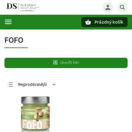
Prázdný košík
Hledat
FOFO
Otevřít filtr
Nejprodávanější
Nejlevnější
Nejdražší
Abecedně