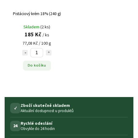
Pistáciový krém 18% (240 g)
Skladem
(2 ks)
185 Kč
/ ks
77,08 Kč / 100 g
Do košíku
Zboží skutečně skladem
✓
Aktuální dostupnost u produktů
Rychlé odeslání
24
Obvykle do 24 hodin