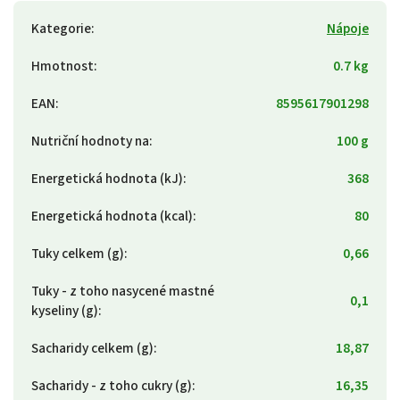
Kategorie
:
Nápoje
Hmotnost
:
0.7 kg
EAN
:
8595617901298
Nutriční hodnoty na
:
100 g
Energetická hodnota (kJ)
:
368
Energetická hodnota (kcal)
:
80
Tuky celkem (g)
:
0,66
Tuky - z toho nasycené mastné
0,1
kyseliny (g)
:
Sacharidy celkem (g)
:
18,87
Sacharidy - z toho cukry (g)
:
16,35