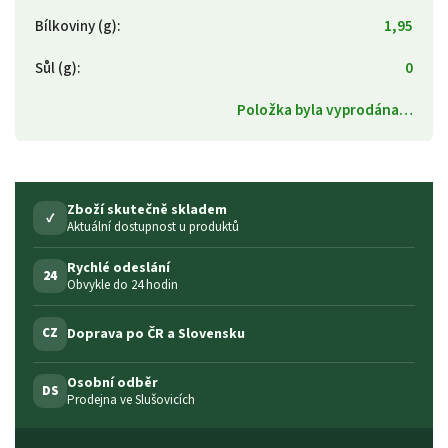
Bílkoviny (g)
:
1,95
Sůl (g)
:
0
Položka byla vyprodána…
Zboží skutečně skladem
✓
Aktuální dostupnost u produktů
Rychlé odeslání
24
Obvykle do 24 hodin
Doprava po ČR a Slovensku
CZ
Osobní odběr
DS
Prodejna ve Slušovicích