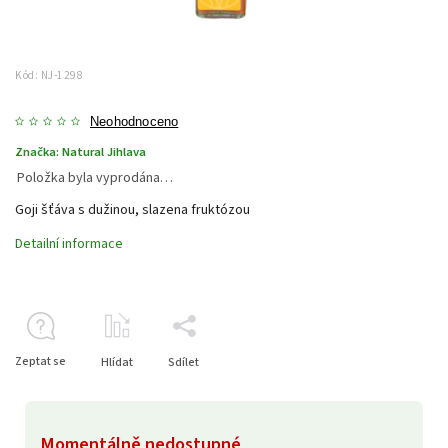
Kód:
NJ-1298
Neohodnoceno
Značka:
Natural Jihlava
Položka byla vyprodána…
Goji šťáva s dužinou, slazena fruktózou
Detailní informace
Zeptat se
Hlídat
Sdílet
Momentálně nedostupné