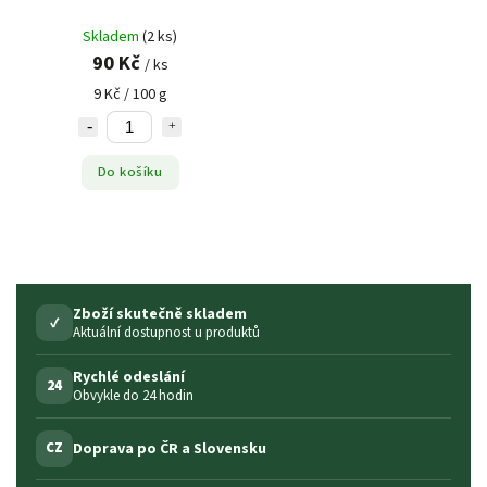
Skladem
(2 ks)
90 Kč
/ ks
9 Kč / 100 g
Do košíku
Zboží skutečně skladem
✓
Aktuální dostupnost u produktů
Rychlé odeslání
24
Obvykle do 24 hodin
Doprava po ČR a Slovensku
CZ