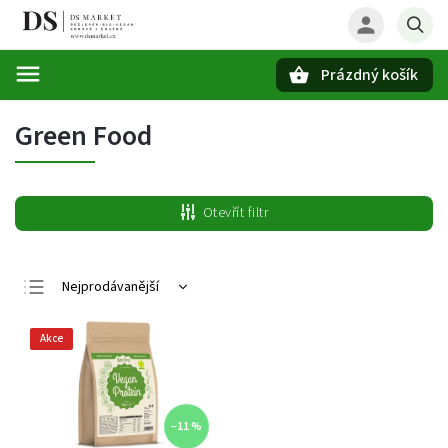
Prázdný košík
Hledat
Green Food
Otevřít filtr
Nejprodávanější
Nejlevnější
Akce
Nejdražší
Abecedně
–11 %