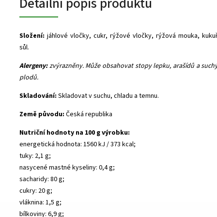
Detailní popis produktu
Složení:
jáhlové vločky, cukr, rýžové vločky, rýžová mouka, kukuř
sůl.
Alergeny:
zvýrazněny. Může obsahovat stopy lepku, arašídů a suc
plodů.
Skladování:
Skladovat v suchu, chladu a temnu.
Země původu:
Česká republika
Nutriční hodnoty na 100 g výrobku:
energetická hodnota: 1560 kJ / 373 kcal;
tuky: 2,1 g;
nasycené mastné kyseliny: 0,4 g;
sacharidy: 80 g;
cukry: 20 g;
vláknina: 1,5 g;
bílkoviny: 6,9 g;