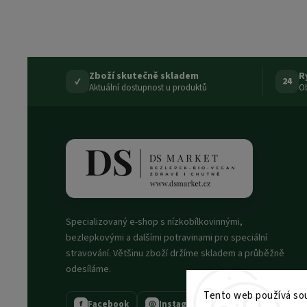
Zboží skutečně skladem
R
✓
24
Aktuální dostupnost u produktů
Ob
Specializovaný e-shop s nízkobílkovinnými,
bezlepkovými a dalšími potravinami pro speciální
stravování. Většinu zboží držíme skladem a průběžně
odesíláme.
Tento web používá sou
Facebook
Instagram
f
◎