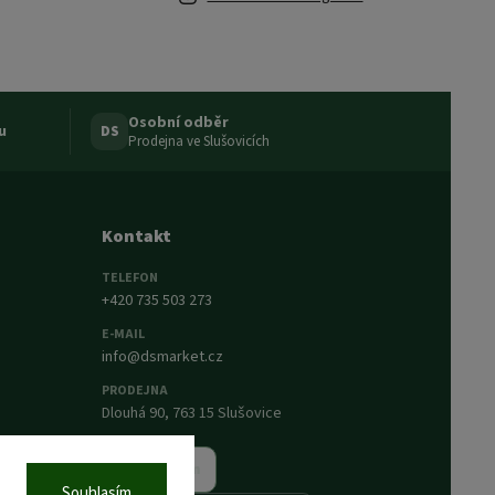
Osobní odběr
u
DS
Prodejna ve Slušovicích
Kontakt
TELEFON
+420 735 503 273
E-MAIL
info@dsmarket.cz
PRODEJNA
Dlouhá 90, 763 15 Slušovice
Napsat nám
Souhlasím