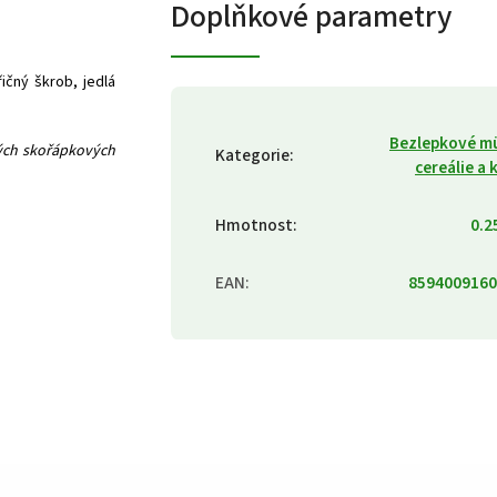
Doplňkové parametry
ičný škrob, jedlá
Bezlepkové mü
hých skořápkových
Kategorie
:
cereálie a 
Hmotnost
:
0.2
EAN
:
8594009160