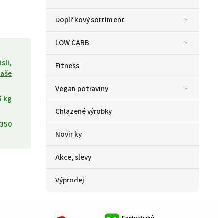
Doplňkový sortiment
LOW CARB
sli,
Fitness
kaše
Vegan potraviny
5 kg
Chlazené výrobky
350
Novinky
Akce, slevy
Výprodej