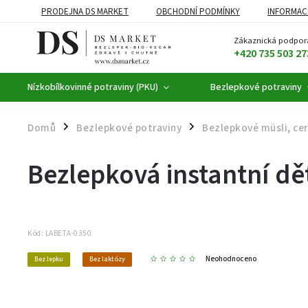
PRODEJNA DS MARKET
OBCHODNÍ PODMÍNKY
INFORMAC
BEZLEPKOVÉ POTRAVINY
BYLINNÉ KAPKY
ČAJE A KÁVA
Zákaznická podpor
+420 735 503 27
Nízkobílkovinné potraviny (PKU)
Bezlepkové potraviny
Domů
Bezlepkové potraviny
Bezlepkové müsli, cer
/
/
Bezlepková instantní dě
Kód:
LABETA-0350
Neohodnoceno
Bez lepku
Bez laktózy