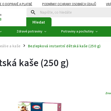
E O DOPRAVĚ A PLATBĚ
PODMÍNKY OCHRANY OSOBNÍCH ÚDAJŮ
VRÁ
ZDRAVÉ POTRAVINY
NOVINKY
AKCE, SLEVY
VÝPRODEJ
a:
3
Hledat
Zdravé potraviny
Potraviny a pochutiny
eálie a kaše
Bezlepková instantní dětská kaše (250 g)
/
tská kaše (250 g)
Zna