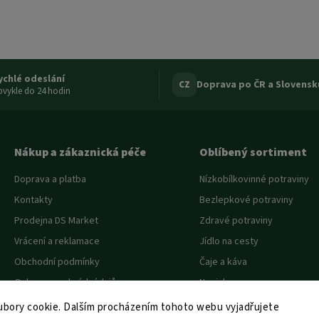
ychlé odeslání
Doprava po ČR a Slovensk
CZ
vykle do 24 hodin
Nákup a zákaznická péče
Oblíbený sortiment
Doprava a platba
Nízkobílkovinné potraviny
Kontakty
Bezlepkové potraviny
Prodejna DS Market
Zdravé potraviny
Vrácení a reklamace
Jídlo na cesty
Obchodní podmínky
Čaje a káva
Ochrana osobních údajů
Novinky
Akce a slevy
bory cookie. Dalším procházením tohoto webu vyjadřujete