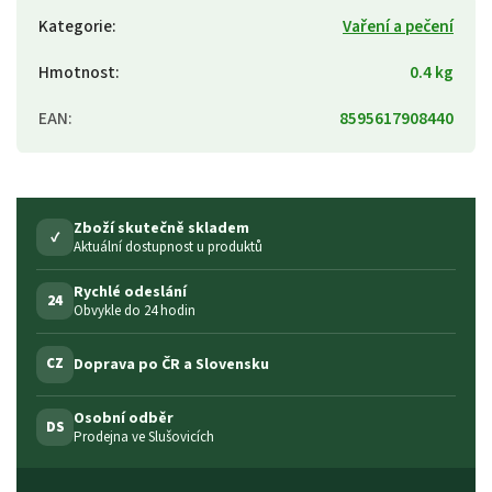
Kategorie
:
Vaření a pečení
Hmotnost
:
0.4 kg
EAN
:
8595617908440
Zboží skutečně skladem
✓
Aktuální dostupnost u produktů
Rychlé odeslání
24
Obvykle do 24 hodin
Doprava po ČR a Slovensku
CZ
Osobní odběr
DS
Prodejna ve Slušovicích