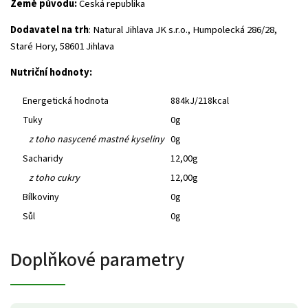
Země původu:
Česká republika
Dodavatel na trh
: Natural Jihlava JK s.r.o., Humpolecká 286/28,
Staré Hory, 58601 Jihlava
Nutriční hodnoty:
Energetická hodnota
884kJ/218kcal
Tuky
0g
z toho nasycené mastné kyseliny
0g
Sacharidy
12,00g
z toho cukry
12,00g
Bílkoviny
0g
Sůl
0g
Doplňkové parametry