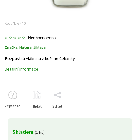
Kód:
NJ-8440
Neohodnoceno
Značka:
Natural Jihlava
Rozpustná vláknina z kořene čekanky.
Detailní informace
Zeptat se
Hlídat
Sdílet
Skladem
(1 ks)