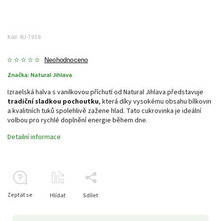
Kód:
NJ-7958
Neohodnoceno
Značka:
Natural Jihlava
Izraelská halva s vanilkovou příchutí od Natural Jihlava představuje
tradiční sladkou pochoutku
, která díky vysokému obsahu bílkovin
a kvalitních tuků spolehlivě zažene hlad. Tato cukrovinka je ideální
volbou pro rychlé doplnění energie během dne.
Detailní informace
Zeptat se
Hlídat
Sdílet