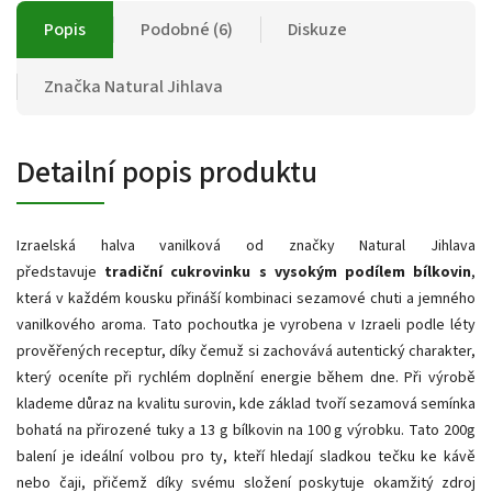
Popis
Podobné (6)
Diskuze
Značka
Natural Jihlava
Detailní popis produktu
Izraelská halva vanilková od značky Natural Jihlava
představuje
tradiční cukrovinku s vysokým podílem bílkovin
,
která v každém kousku přináší kombinaci sezamové chuti a jemného
vanilkového aroma. Tato pochoutka je vyrobena v Izraeli podle léty
prověřených receptur, díky čemuž si zachovává autentický charakter,
který oceníte při rychlém doplnění energie během dne. Při výrobě
klademe důraz na kvalitu surovin, kde základ tvoří sezamová semínka
bohatá na přirozené tuky a 13 g bílkovin na 100 g výrobku. Tato 200g
balení je ideální volbou pro ty, kteří hledají sladkou tečku ke kávě
nebo čaji, přičemž díky svému složení poskytuje okamžitý zdroj