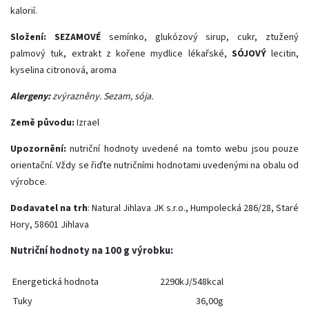
kalorií.
Složení: SEZAMOVÉ
semínko, glukózový sirup, cukr, ztužený
palmový tuk, extrakt z kořene mydlice lékařské,
SÓJOVÝ
lecitin,
kyselina citronová, aroma
Alergeny:
zvýrazněny. Sezam, sója.
Země původu:
Izrael
Upozornění:
nutriční hodnoty uvedené na tomto webu jsou pouze
orientační. Vždy se řiďte nutričními hodnotami uvedenými na obalu od
výrobce.
Dodavatel na trh
: Natural Jihlava JK s.r.o., Humpolecká 286/28, Staré
Hory, 58601 Jihlava
Nutriční hodnoty na 100 g výrobku:
Energetická hodnota
2290kJ/548kcal
Tuky
36,00g