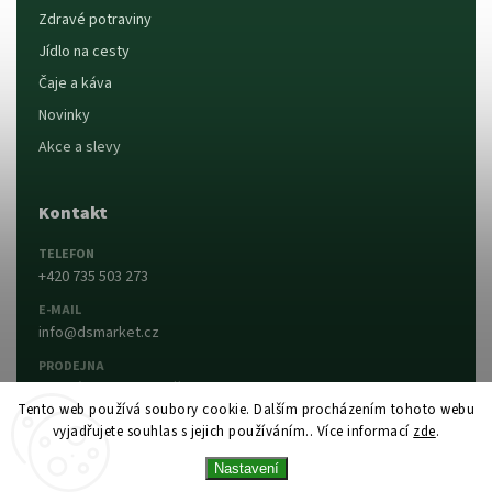
Zdravé potraviny
Jídlo na cesty
Čaje a káva
Novinky
Akce a slevy
Kontakt
TELEFON
+420 735 503 273
E-MAIL
info@dsmarket.cz
PRODEJNA
Dlouhá 90, 763 15 Slušovice
Tento web používá soubory cookie. Dalším procházením tohoto webu
vyjadřujete souhlas s jejich používáním.. Více informací
zde
.
Napsat nám
Prodejna a otevírací doba
Nastavení