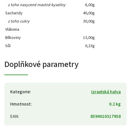
z toho nasycené mastné kyseliny
8,00g
Sacharidy
40,00g
z toho cukry
30,00g
Vláknina
Bílkoviny
13,00g
Sůl
0,23g
Doplňkové parametry
Kategorie
:
Izraelská halva
Hmotnost
:
0.2 kg
EAN
:
8594010317958