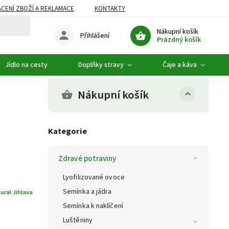
CENÍ ZBOŽÍ A REKLAMACE
KONTAKTY
DOPLŇKOVÝ SORTIMENT
Nákupní košík
Přihlášení
Prázdný košík
Jídlo na cesty
Doplňky stravy
Čaje a káva
Nákupní košík
Kategorie
Zdravé potraviny
Lyofilizované ovoce
Semínka a jádra
ural Jihlava
Semínka k naklíčení
Luštěniny