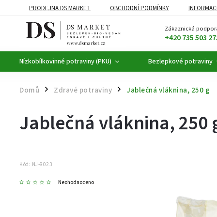
PRODEJNA DS MARKET
OBCHODNÍ PODMÍNKY
INFORMAC
BEZLEPKOVÉ POTRAVINY
BYLINNÉ KAPKY
ČAJE A KÁVA
Zákaznická podpor
+420 735 503 27
Nízkobílkovinné potraviny (PKU)
Bezlepkové potraviny
Domů
Zdravé potraviny
Jablečná vláknina, 250 g
/
/
Jablečná vláknina, 250 
Kód:
NJ-8023
Neohodnoceno