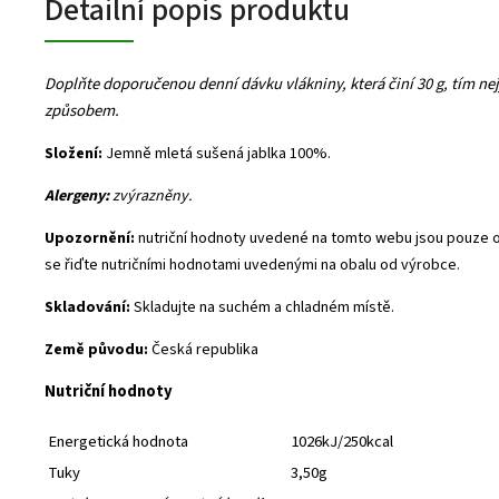
Detailní popis produktu
Doplňte doporučenou denní dávku vlákniny, která činí 30 g, tím n
způsobem.
Složení:
Jemně mletá sušená jablka 100%.
Alergeny:
zvýrazněny.
Upozornění:
nutriční hodnoty uvedené na tomto webu jsou pouze o
se řiďte nutričními hodnotami uvedenými na obalu od výrobce.
Skladování:
Skladujte na suchém a chladném místě.
Země původu:
Česká republika
Nutriční hodnoty
Energetická hodnota
1026kJ/250kcal
Tuky
3,50g