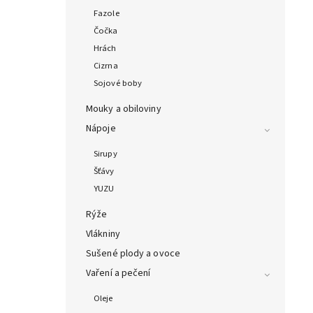
Fazole
Čočka
Hrách
Cizrna
Sojové boby
Mouky a obiloviny
Nápoje
Sirupy
Šťávy
YUZU
Rýže
Vlákniny
Sušené plody a ovoce
Vaření a pečení
Oleje