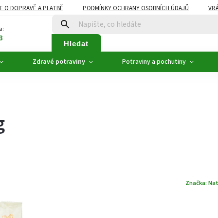
E O DOPRAVĚ A PLATBĚ
PODMÍNKY OCHRANY OSOBNÍCH ÚDAJŮ
VRÁ
ZDRAVÉ POTRAVINY
NOVINKY
AKCE, SLEVY
VÝPRODEJ
a:
3
Hledat
Zdravé potraviny
Potraviny a pochutiny
g
Značka:
Nat