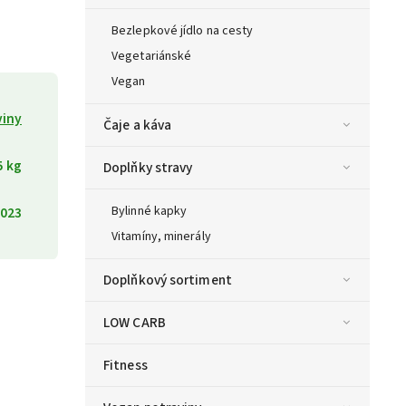
Bezlepkové jídlo na cesty
Vegetariánské
Vegan
viny
Čaje a káva
5 kg
Doplňky stravy
Bylinné kapky
023
Vitamíny, minerály
Doplňkový sortiment
LOW CARB
Fitness