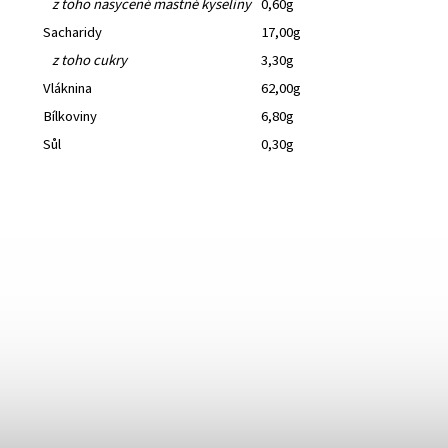
z toho nasycené mastné kyseliny
0,60g
Sacharidy
17,00g
z toho cukry
3,30g
Vláknina
62,00g
Bílkoviny
6,80g
Sůl
0,30g