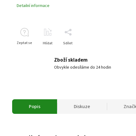
Detailní informace
Zeptat se
Hlídat
Sdílet
Zboží skladem
Obvykle odesíláme do 24 hodin
Popis
Diskuze
Znač