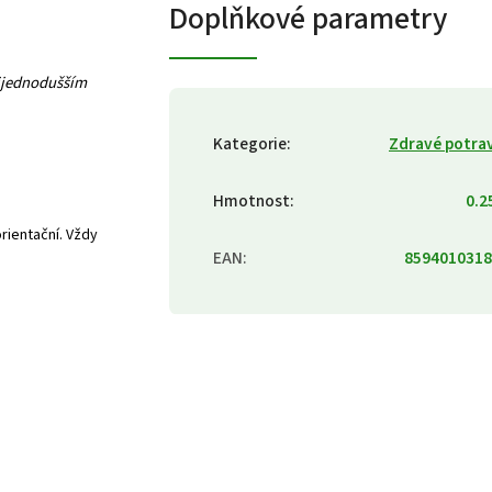
Doplňkové parametry
ejjednodušším
Kategorie
:
Zdravé potra
Hmotnost
:
0.2
rientační. Vždy
EAN
:
8594010318