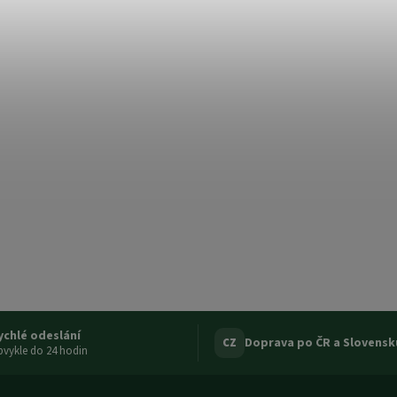
ychlé odeslání
Doprava po ČR a Slovensk
CZ
vykle do 24 hodin