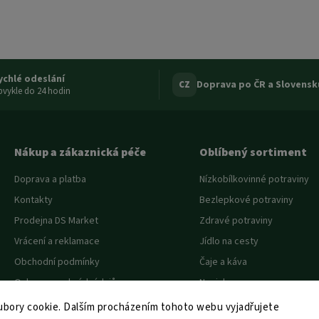
ychlé odeslání
Doprava po ČR a Slovensk
CZ
vykle do 24 hodin
Nákup a zákaznická péče
Oblíbený sortiment
Doprava a platba
Nízkobílkovinné potraviny
Kontakty
Bezlepkové potraviny
Prodejna DS Market
Zdravé potraviny
Vrácení a reklamace
Jídlo na cesty
Obchodní podmínky
Čaje a káva
Ochrana osobních údajů
Novinky
Akce a slevy
bory cookie. Dalším procházením tohoto webu vyjadřujete