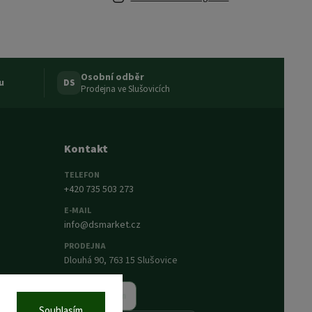
Osobní odběr
u
DS
Prodejna ve Slušovicích
Kontakt
TELEFON
+420 735 503 273
E-MAIL
info@dsmarket.cz
PRODEJNA
Dlouhá 90, 763 15 Slušovice
Napsat nám
Souhlasím