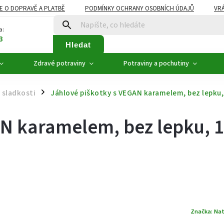
E O DOPRAVĚ A PLATBĚ
PODMÍNKY OCHRANY OSOBNÍCH ÚDAJŮ
VRÁ
ZDRAVÉ POTRAVINY
NOVINKY
AKCE, SLEVY
VÝPRODEJ
a:
3
Hledat
Zdravé potraviny
Potraviny a pochutiny
 sladkosti
Jáhlové piškotky s VEGAN karamelem, bez lepku,
/
AN karamelem, bez lepku, 
Značka:
Nat