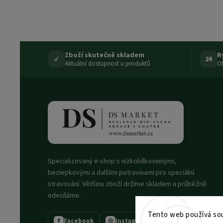
Zboží skutečně skladem
R
✓
24
Aktuální dostupnost u produktů
Ob
Specializovaný e-shop s nízkobílkovinnými,
bezlepkovými a dalšími potravinami pro speciální
stravování. Většinu zboží držíme skladem a průběžně
odesíláme.
Tento web používá sou
Facebook
Instagram
f
◎