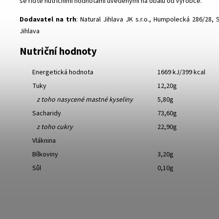
se řiďte nutričními hodnotami uvedenými na obalu od výrobce.
Dodavatel na trh
: Natural Jihlava JK s.r.o., Humpolecká 286/28,
Jihlava
Nutriční hodnoty
Energetická hodnota
1669 kJ/399 kcal
Tuky
12,20g
z toho nasycené mastné kyseliny
5,80g
Sacharidy
73,60g
z toho cukry
22,90g
Vláknina
Bílkoviny
3,20g
Sůl
0,10g