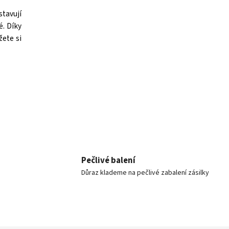
tavují
é. Díky
žete si
Pečlivé balení
Důraz klademe na pečlivé zabalení zásilky