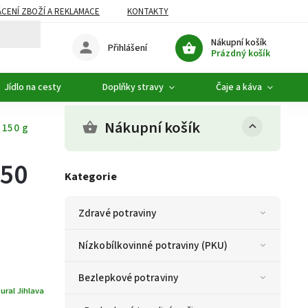
CENÍ ZBOŽÍ A REKLAMACE
KONTAKTY
DOPLŇKOVÝ SORTIMENT
Nákupní košík
Přihlášení
Prázdný košík
Jídlo na cesty
Doplňky stravy
Čaje a káva
Nákupní košík
 150 g
150
Kategorie
Zdravé potraviny
Nízkobílkovinné potraviny (PKU)
Bezlepkové potraviny
ural Jihlava