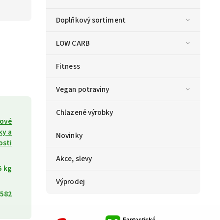
Doplňkový sortiment
LOW CARB
Fitness
Vegan potraviny
Chlazené výrobky
kové
ky a
Novinky
osti
Akce, slevy
5 kg
Výprodej
582