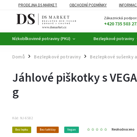
PRODEJNA DS MARKET
OBCHODNÍ PODMÍNKY
INFORMAC
BEZLEPKOVÉ POTRAVINY
BYLINNÉ KAPKY
ČAJE A KÁVA
Zákaznická podpor
+420 735 503 27
Nízkobílkovinné potraviny (PKU)
Bezlepkové potraviny
Domů
Bezlepkové potraviny
Bezlepkové sušenky a
/
/
Jáhlové piškotky s VEG
g
Kód:
NJ-6582
Neohodnoceno
Bez lepku
Bez laktózy
Vegan