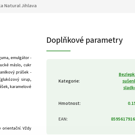
ka
Natural Jihlava
Doplňkové parametry
guma, emulgátor -
bucké máslo, cukr
anilkový prášek -
Bezlep
glukózový sirup,
Kategorie
:
sušen
prášek, karamelové
sladk
Hmotnost
:
0.1
EAN
:
8595617916
orientační. Vždy