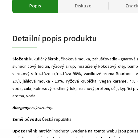
Popis
Diskuze
Znač
Detailní popis produktu
Složení:
kukuřičný škrob, čiroková mouka, zahušťovadlo - guarová 
slunečnicový lecitin, rýžový sirup, neztužený kokosový olej, bam
vanilkový s fruktózou (fruktóza 98%, vanilkové aroma Bourbon - v
2%), jáhlová mouka - 13%, rýžová krupička, vegan karamel 4% (
voda, cukr, kokosový rostlinný tuk, hrachový protein, sůl), kypřící 
aroma, voda.
Alergeny:
zvýrazněny.
Země původu:
Česká republika
Upozornění:
nutriční hodnoty uvedené na tomto webu jsou pouze 