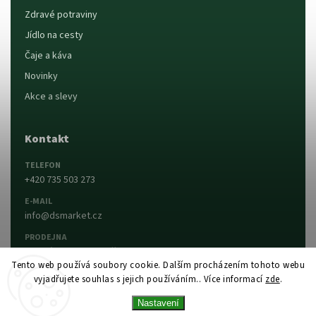
Zdravé potraviny
Jídlo na cesty
Čaje a káva
Novinky
Akce a slevy
Kontakt
TELEFON
+420 735 503 273
E-MAIL
info@dsmarket.cz
PRODEJNA
Dlouhá 90, 763 15 Slušovice
Tento web používá soubory cookie. Dalším procházením tohoto webu
vyjadřujete souhlas s jejich používáním.. Více informací
zde
.
Napsat nám
Prodejna a otevírací doba
Nastavení