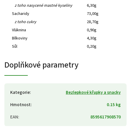
z toho nasycené mastné kyseliny
6,30g
Sacharidy
73,00g
z toho cukry
28,70g
Vláknina
0,90g
Bílkoviny
4,30g
Sůl
0,20g
Doplňkové parametry
Kategorie
:
Bezlepkové křupky a snacky
Hmotnost
:
0.15 kg
EAN
:
8595617908570