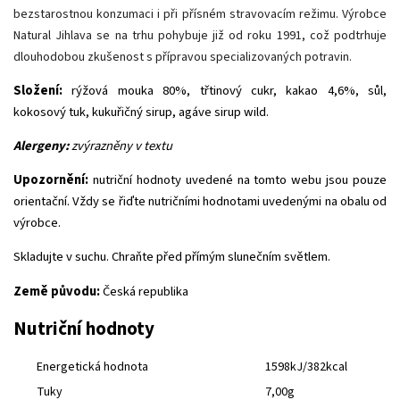
bezstarostnou konzumaci i při přísném stravovacím režimu. Výrobce
Natural Jihlava se na trhu pohybuje již od roku 1991, což podtrhuje
dlouhodobou zkušenost s přípravou specializovaných potravin.
Složení:
rýžová mouka 80%, třtinový cukr, kakao 4,6%, sůl,
kokosový tuk, kukuřičný sirup, agáve sirup wild.
Alergeny:
zvýrazněny v textu
Upozornění:
nutriční hodnoty uvedené na tomto webu jsou pouze
orientační. Vždy se řiďte nutričními hodnotami uvedenými na obalu od
výrobce.
Skladujte v suchu. Chraňte před přímým slunečním světlem.
Země původu:
Česká republika
Nutriční hodnoty
Energetická hodnota
1598kJ/382kcal
Tuky
7,00g