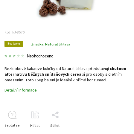
Kód:
NJ-8570
Bez lepku
Značka:
Natural Jihlava
Neohodnoceno
Bezlepkové kakaové kuličky od Natural Jihlava představují
chutnou
alternativu běžných snídaňových cereálií
pro osoby s dietním
omezením. Toto 150g balení je ideální k přímé konzumaci.
Detailní informace
Zeptat se
Hlídat
Sdílet