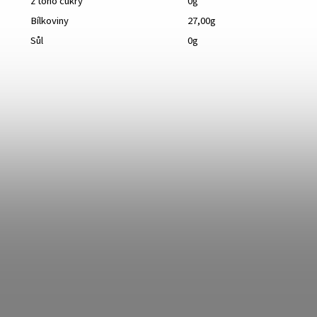
z toho cukry
0g
Bílkoviny
27,00g
Sůl
0g