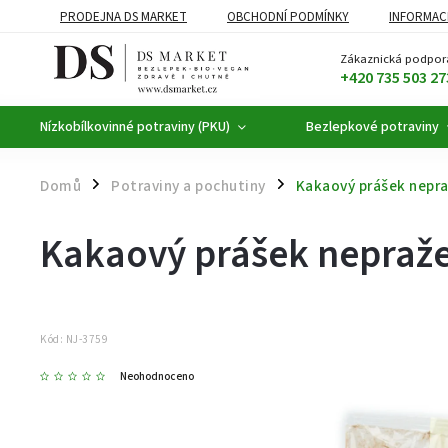
PRODEJNA DS MARKET
OBCHODNÍ PODMÍNKY
INFORMAC
BEZLEPKOVÉ POTRAVINY
BYLINNÉ KAPKY
ČAJE A KÁVA
Zákaznická podpor
+420 735 503 27
Nízkobílkovinné potraviny (PKU)
Bezlepkové potraviny
Domů
Potraviny a pochutiny
Kakaový prášek nepra
/
/
Kakaový prášek nepraže
Kód:
NJ-3759
Neohodnoceno