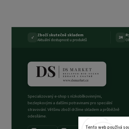
Zboží skutečně skladem
R
✓
24
Aktuální dostupnost u produktů
Ob
Specializovaný e-shop s nízkobílkovinnými,
bezlepkovými a dalšími potravinami pro speciální
stravování. Většinu zboží držíme skladem a průběžně
odesíláme.
Tento web používá sou