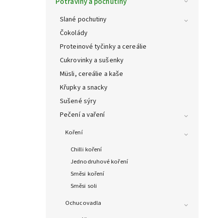
Potraviny a pochutiny
Slané pochutiny
Čokolády
Proteinové tyčinky a cereálie
Cukrovinky a sušenky
Müsli, cereálie a kaše
Křupky a snacky
Sušené sýry
Pečení a vaření
Koření
Chilli koření
Jednodruhové koření
Směsi koření
Směsi soli
Ochucovadla