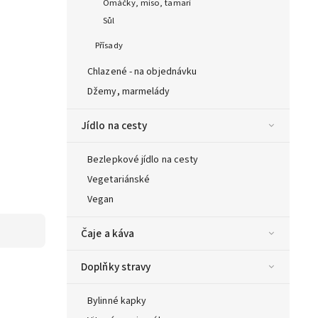
Omáčky, miso, tamari
Sůl
Přísady
Chlazené - na objednávku
Džemy, marmelády
Jídlo na cesty
Bezlepkové jídlo na cesty
Vegetariánské
Vegan
Čaje a káva
Doplňky stravy
Bylinné kapky