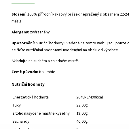
Složení:
100% přírodní kakaový prášek nepražený s obsahem 22-
másla
Alergeny:
zvýrazněny
Upozornění:
nutriční hodnoty uvedené na tomto webu jsou pouze o
se řiďte nutričními hodnotami uvedenými na obalu od výrobce.
Skladujte na suchém a chladném místě.
Země původu:
Kolumbie
Nutriční hodnoty
Energetická hodnota
2048kJ/490kcal
Tuky
22,00g
z toho nasycené mastné kyseliny
13,00g
Sacharidy
46,00g