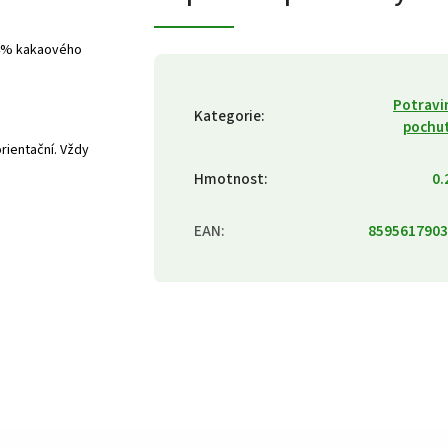
24% kakaového
Potravi
Kategorie
:
pochu
rientační. Vždy
Hmotnost
:
0.
EAN
:
8595617903