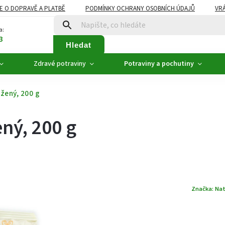
E O DOPRAVĚ A PLATBĚ
PODMÍNKY OCHRANY OSOBNÍCH ÚDAJŮ
VRÁ
ZDRAVÉ POTRAVINY
NOVINKY
AKCE, SLEVY
VÝPRODEJ
a:
3
Hledat
Zdravé potraviny
Potraviny a pochutiny
žený, 200 g
ný, 200 g
Značka:
Nat