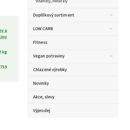
Vitamíny, minerály
Doplňkový sortiment
LOW CARB
ny a
tiny
Fitness
2 kg
Vegan potraviny
759
Chlazené výrobky
Novinky
Akce, slevy
Výprodej