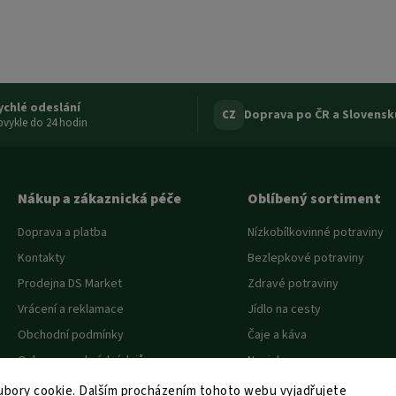
ychlé odeslání
Doprava po ČR a Slovensk
CZ
vykle do 24 hodin
Nákup a zákaznická péče
Oblíbený sortiment
Doprava a platba
Nízkobílkovinné potraviny
Kontakty
Bezlepkové potraviny
Prodejna DS Market
Zdravé potraviny
Vrácení a reklamace
Jídlo na cesty
Obchodní podmínky
Čaje a káva
Ochrana osobních údajů
Novinky
Akce a slevy
bory cookie. Dalším procházením tohoto webu vyjadřujete