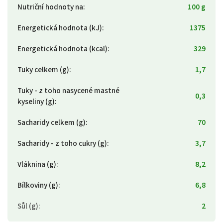
Nutriční hodnoty na
:
100 g
Energetická hodnota (kJ)
:
1375
Energetická hodnota (kcal)
:
329
Tuky celkem (g)
:
1,7
Tuky - z toho nasycené mastné
0,3
kyseliny (g)
:
Sacharidy celkem (g)
:
70
Sacharidy - z toho cukry (g)
:
3,7
Vláknina (g)
:
8,2
Bílkoviny (g)
:
6,8
Sůl (g)
:
2