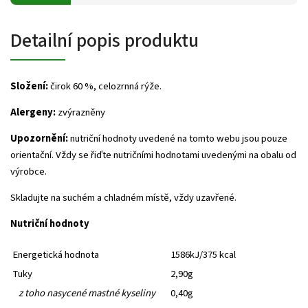
Detailní popis produktu
Složení:
čirok 60 %, celozrnná rýže.
Alergeny:
zvýrazněny
Upozornění:
nutriční hodnoty uvedené na tomto webu jsou pouze
orientační. Vždy se řiďte nutričními hodnotami uvedenými na obalu od
výrobce.
Skladujte na suchém a chladném místě, vždy uzavřené.
Nutriční hodnoty
Energetická hodnota
1586kJ/375 kcal
Tuky
2,90g
z toho nasycené mastné kyseliny
0,40g