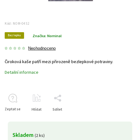
Kód:
NOM-0452
Bez lepku
Značka:
Nominal
Neohodnoceno
Čiroková kaše patří mezi přirozeně bezlepkové potraviny.
Detailní informace
Zeptat se
Hlídat
Sdílet
Skladem
(2 ks)