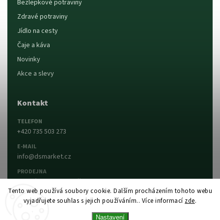
Bezlepkové potraviny
Zdravé potraviny
Jídlo na cesty
Čaje a káva
Novinky
Akce a slevy
Kontakt
TELEFON
+420 735 503 273
E-MAIL
info@dsmarket.cz
PRODEJNA
Dlouhá 90, 763 15 Slušovice
Tento web používá soubory cookie. Dalším procházením tohoto webu
vyjadřujete souhlas s jejich používáním.. Více informací
zde
.
Napsat nám
Prodejna a otevírací doba
Nastavení