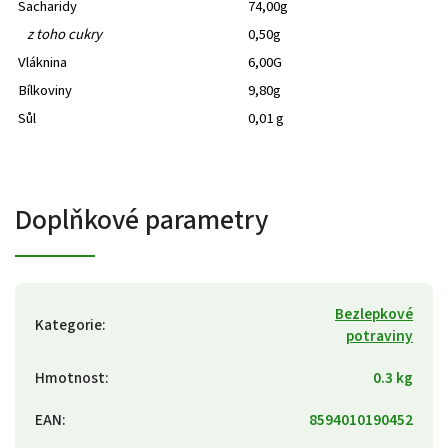
Sacharidy
74,00g
z toho cukry
0,50g
Vláknina
6,00G
Bílkoviny
9,80g
Sůl
0,01 g
Doplňkové parametry
Bezlepkové
Kategorie
:
potraviny
Hmotnost
:
0.3 kg
EAN
:
8594010190452