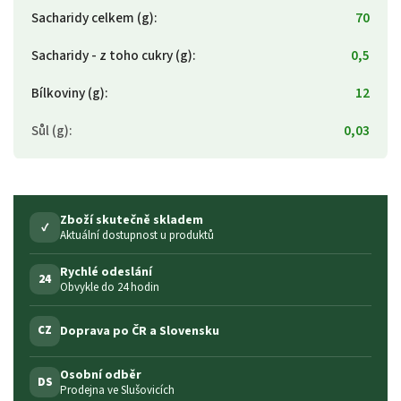
Sacharidy celkem (g)
:
70
Sacharidy - z toho cukry (g)
:
0,5
Bílkoviny (g)
:
12
Sůl (g)
:
0,03
Zboží skutečně skladem
✓
Aktuální dostupnost u produktů
Rychlé odeslání
24
Obvykle do 24 hodin
Doprava po ČR a Slovensku
CZ
Osobní odběr
DS
Prodejna ve Slušovicích