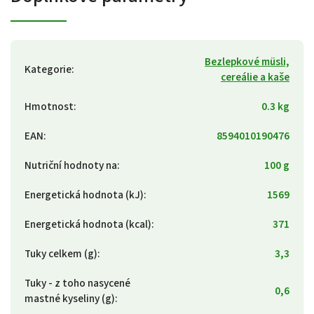
Bezlepkové müsli,
Kategorie
:
cereálie a kaše
Hmotnost
:
0.3 kg
EAN
:
8594010190476
Nutriční hodnoty na
:
100 g
Energetická hodnota (kJ)
:
1569
Energetická hodnota (kcal)
:
371
Tuky celkem (g)
:
3,3
Tuky - z toho nasycené
0,6
mastné kyseliny (g)
: