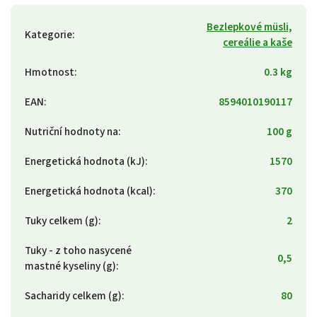
Bezlepkové müsli,
Kategorie
:
cereálie a kaše
Hmotnost
:
0.3 kg
EAN
:
8594010190117
Nutriční hodnoty na
:
100 g
Energetická hodnota (kJ)
:
1570
Energetická hodnota (kcal)
:
370
Tuky celkem (g)
:
2
Tuky - z toho nasycené
0,5
mastné kyseliny (g)
:
Sacharidy celkem (g)
:
80