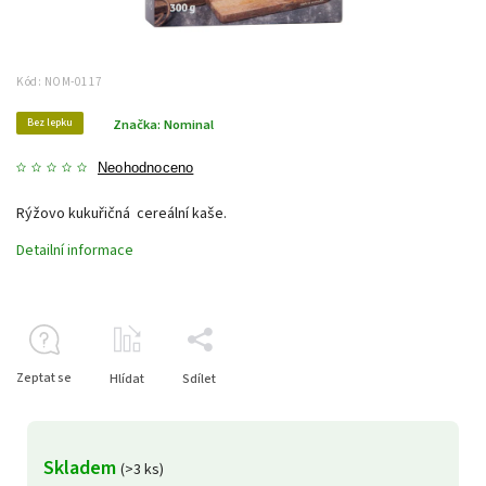
Kód:
NOM-0117
Bez lepku
Značka:
Nominal
Neohodnoceno
Rýžovo kukuřičná cereální kaše.
Detailní informace
Zeptat se
Hlídat
Sdílet
Skladem
(>3 ks)