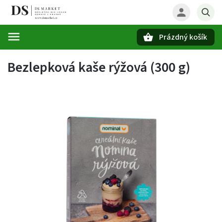
Prázdný košík
Hledat
Bezlepková kaše rýžová (300 g)