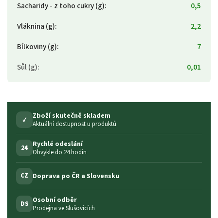
Sacharidy - z toho cukry (g)
:
0,5
Vláknina (g)
:
2,2
Bílkoviny (g)
:
7
Sůl (g)
:
0,01
Zboží skutečně skladem
✓
Aktuální dostupnost u produktů
Rychlé odeslání
24
Obvykle do 24 hodin
Doprava po ČR a Slovensku
CZ
Osobní odběr
DS
Prodejna ve Slušovicích