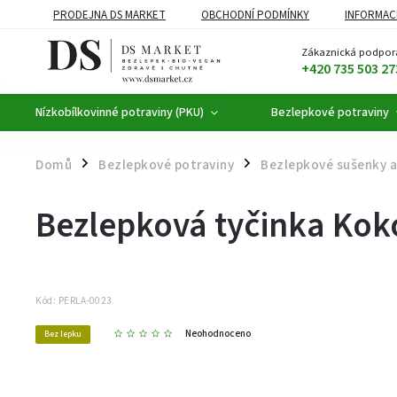
PRODEJNA DS MARKET
OBCHODNÍ PODMÍNKY
INFORMAC
BEZLEPKOVÉ POTRAVINY
BYLINNÉ KAPKY
ČAJE A KÁVA
Zákaznická podpor
+420 735 503 27
Nízkobílkovinné potraviny (PKU)
Bezlepkové potraviny
Domů
Bezlepkové potraviny
Bezlepkové sušenky a
/
/
Bezlepková tyčinka Kok
Kód:
PERLA-0023
Neohodnoceno
Bez lepku