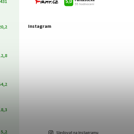
431
Instagram
20,2
12,8
54,2
18,3
5,2
Sledovat na Instagramu