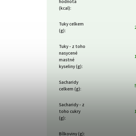
hodnota
(kcal)
:
Tuky celkem
(g)
:
Tuky - z toho
nasycené
mastné
kyseliny (g)
:
Sacharidy
celkem (g)
:
Sacharidy - z
toho cukry
(g)
:
Bílkoviny (g)
: