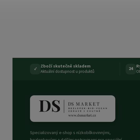
Zboží skutečně skladem
R
✓
24
Aktuální dostupnost u produktů
Ob
Specializovaný e-shop s nízkobílkovinnými,