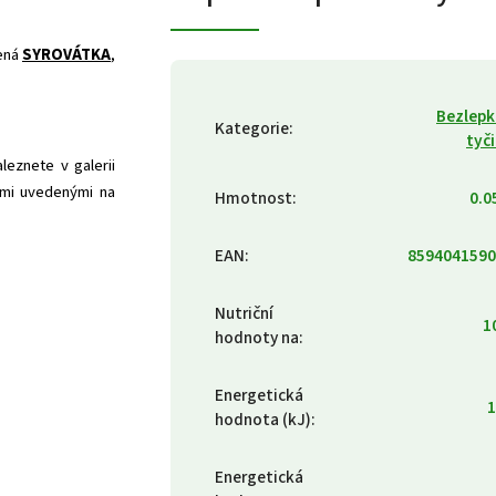
šená
SYROVÁTKA
,
Bezlep
Kategorie
:
tyč
eznete v galerii
tami uvedenými na
Hmotnost
:
0.0
EAN
:
8594041590
Nutriční
1
hodnoty na
:
Energetická
1
hodnota (kJ)
:
Energetická