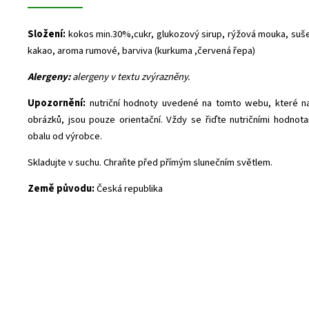
Složení:
kokos min.30%,cukr, glukozový sirup, rýžová mouka, su
kakao, aroma rumové, barviva (kurkuma ,červená řepa)
Alergeny:
alergeny v textu zvýrazněny.
Upozornění:
nutriční hodnoty uvedené na tomto webu, které nal
obrázků, jsou pouze orientační. Vždy se řiďte nutričními hodno
obalu od výrobce.
Skladujte v suchu. Chraňte před přímým slunečním světlem.
Země původu:
Česká republika