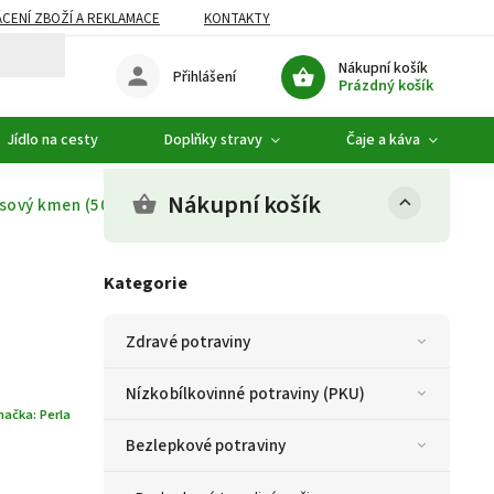
CENÍ ZBOŽÍ A REKLAMACE
KONTAKTY
DOPLŇKOVÝ SORTIMENT
Nákupní košík
Přihlášení
Prázdný košík
Jídlo na cesty
Doplňky stravy
Čaje a káva
Nákupní košík
sový kmen (50 g)
Kategorie
Zdravé potraviny
Nízkobílkovinné potraviny (PKU)
načka:
Perla
Bezlepkové potraviny