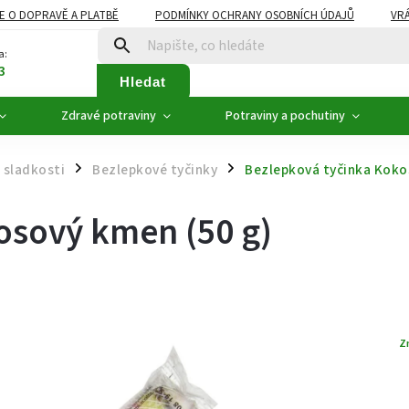
E O DOPRAVĚ A PLATBĚ
PODMÍNKY OCHRANY OSOBNÍCH ÚDAJŮ
VRÁ
ZDRAVÉ POTRAVINY
NOVINKY
AKCE, SLEVY
VÝPRODEJ
a:
3
Hledat
Zdravé potraviny
Potraviny a pochutiny
 sladkosti
Bezlepkové tyčinky
Bezlepková tyčinka Koko
/
/
osový kmen (50 g)
Z