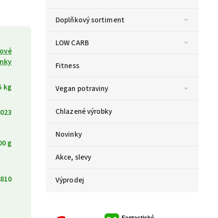
Doplňkový sortiment
LOW CARB
kové
inky
Fitness
5 kg
Vegan potraviny
Chlazené výrobky
023
Novinky
00 g
Akce, slevy
810
Výprodej