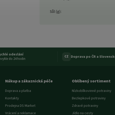
Sůl (g)
:
ychlé odeslání
Doprava po ČR a Slovensk
CZ
vykle do 24 hodin
Nákup a zákaznická péče
Oblíbený sortiment
Doprava a platba
Nízkobílkovinné potraviny
Kontakty
Bezlepkové potraviny
Prodejna DS Market
Zdravé potraviny
Vrácení a reklamace
Jídlo na cesty