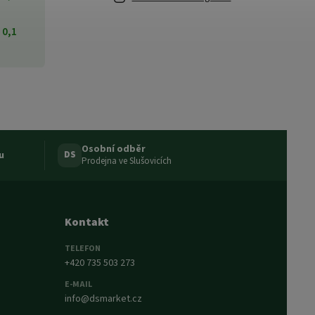
0,1
Osobní odběr
u
DS
Prodejna ve Slušovicích
Kontakt
TELEFON
+420 735 503 273
E-MAIL
info@dsmarket.cz