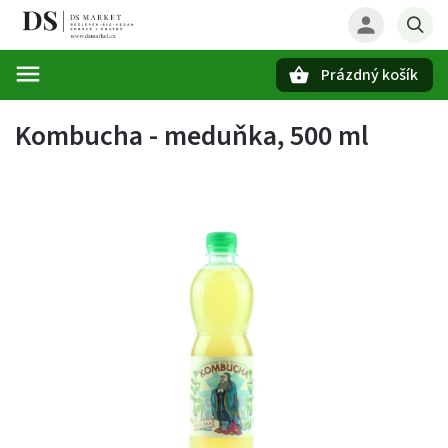
Prázdný košík
Hledat
Kombucha - meduňka, 500 ml