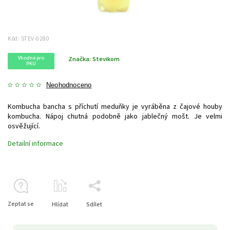
Kód:
STEV-0280
Vhodné pro
Značka:
Stevikom
PKU
Neohodnoceno
Kombucha bancha s příchutí meduňky je vyráběna z čajové houby
kombucha. Nápoj chutná podobně jako jablečný mošt. Je velmi
osvěžující.
Detailní informace
Zeptat se
Hlídat
Sdílet