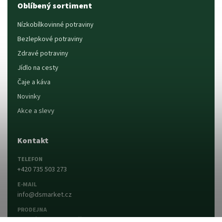
Oblíbený sortiment
Nízkobílkovinné potraviny
Bezlepkové potraviny
Zdravé potraviny
Jídlo na cesty
Čaje a káva
Novinky
Akce a slevy
Kontakt
TELEFON
+420 735 503 273
E-MAIL
info@dsmarket.cz
PRODEJNA
Dlouhá 90, 763 15 Slušovice