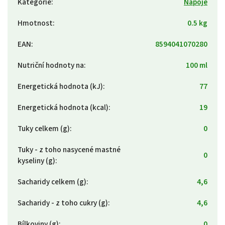
Kategorie
:
Nápoje
Hmotnost
:
0.5 kg
EAN
:
8594041070280
Nutriční hodnoty na
:
100 ml
Energetická hodnota (kJ)
:
77
Energetická hodnota (kcal)
:
19
Tuky celkem (g)
:
0
Tuky - z toho nasycené mastné
0
kyseliny (g)
:
Sacharidy celkem (g)
:
4,6
Sacharidy - z toho cukry (g)
:
4,6
Bílkoviny (g)
:
0