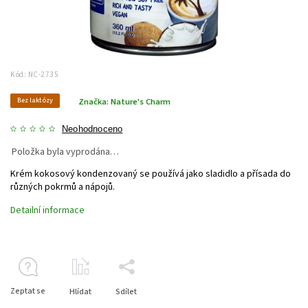
Kód:
NC-2735
Bez laktózy
Značka:
Nature's Charm
Neohodnoceno
Položka byla vyprodána…
Krém kokosový kondenzovaný se používá jako sladidlo a přísada do
různých pokrmů a nápojů.
Detailní informace
Zeptat se
Hlídat
Sdílet