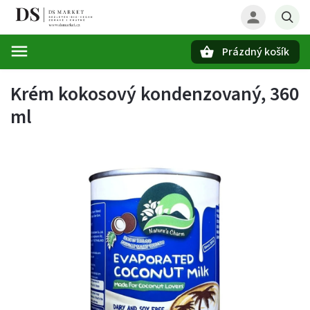
Prázdný košík
Hledat
Krém kokosový kondenzovaný, 360
ml