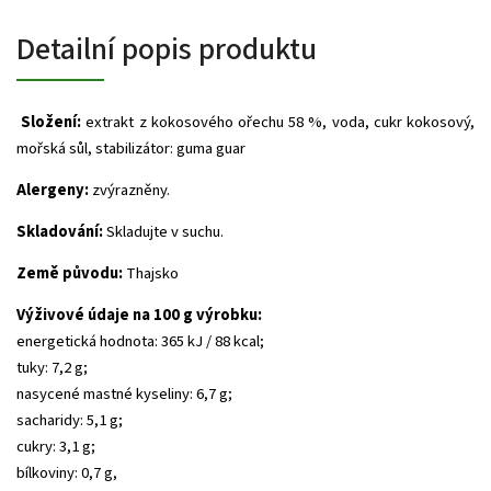
Detailní popis produktu
Složení:
extrakt z kokosového ořechu 58 %, voda, cukr kokosový,
mořská sůl, stabilizátor: guma guar
Alergeny:
zvýrazněny.
Skladování:
Skladujte v suchu.
Země původu:
Thajsko
Výživové údaje na 100 g výrobku:
energetická hodnota: 365 kJ / 88 kcal;
tuky: 7,2 g;
nasycené mastné kyseliny: 6,7 g;
sacharidy: 5,1 g;
cukry: 3,1 g;
bílkoviny: 0,7 g,