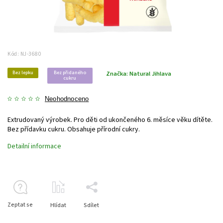
Kód:
NJ-3680
Bez lepku
Bez přidaného
Značka:
Natural Jihlava
cukru
Neohodnoceno
Extrudovaný výrobek. Pro děti od ukončeného 6. měsíce věku dítěte.
Bez přídavku cukru. Obsahuje přírodní cukry.
Detailní informace
Zeptat se
Hlídat
Sdílet