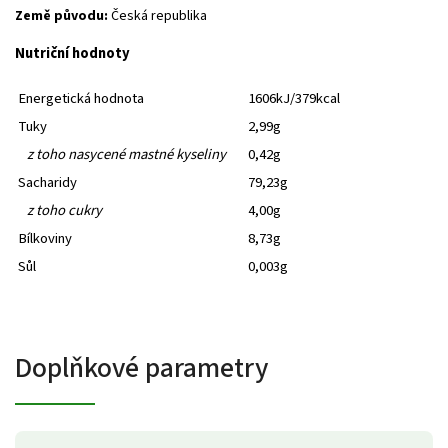
Země původu:
Česká republika
Nutriční hodnoty
Energetická hodnota
1606kJ/379kcal
Tuky
2,99g
z toho nasycené mastné kyseliny
0,42g
Sacharidy
79,23g
z toho cukry
4,00g
Bílkoviny
8,73g
Sůl
0,003g
Doplňkové parametry