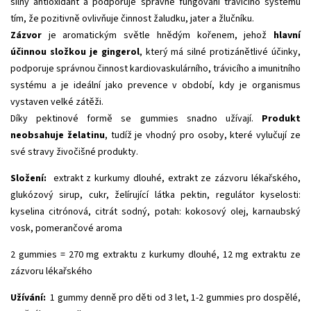
silný antioxidant a podporuje správné fungování trávícího systému
tím, že pozitivně ovlivňuje činnost žaludku, jater a žlučníku.
Zázvor
je aromatickým světle hnědým kořenem, jehož
hlavní
účinnou složkou je gingerol
, který má silné protizánětlivé účinky,
podporuje správnou činnost kardiovaskulárního, trávicího a imunitního
systému a je ideální jako prevence v období, kdy je organismus
vystaven velké zátěži.
Díky pektinové formě se gummies snadno užívají.
Produkt
neobsahuje želatinu
, tudíž je vhodný pro osoby, které vylučují ze
své stravy živočišné produkty.
Složení:
extrakt z kurkumy dlouhé, extrakt ze zázvoru lékařského,
glukózový sirup, cukr, želírující látka pektin, regulátor kyselosti:
kyselina citrónová, citrát sodný, potah: kokosový olej, karnaubský
vosk, pomerančové aroma
2 gummies = 270 mg extraktu z kurkumy dlouhé, 12 mg extraktu ze
zázvoru lékařského
Užívání:
1 gummy denně pro děti od 3 let, 1-2 gummies pro dospělé,