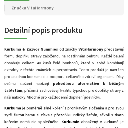
Značka
VitaHarmony
Detailní popis produktu
Kurkuma & Zázvor Gummies
od značky
VitaHarmony
představují
formu doplňku stravy založenou na rostlinném pektinu. Každé balení
obsahuje celkem 40 kusů želé bonbonů, které v sobě kombinují
extrakty z těchto známých superpotravin. Tento produkt je navržen
pro snadnou konzumaci a podporu celkového zdraví organismu. Díky
svému složení nabízejí
pohodlnou alternativu k běžným
tabletám
, přičemž zachovávají kvalitu typickou pro doplňky stravy z
naší nabídky. Vhodné pro každodenní doplnění jídelníčku.
Kurkuma
je poměrně silné koření s pronikavým složením a pro svou
sytě žlutou barvu si získala přezdívku Indický šafrán, ačkoli s tímto
kořením nemá nic společného.
Kurkumin
obsažený v kurkumě je