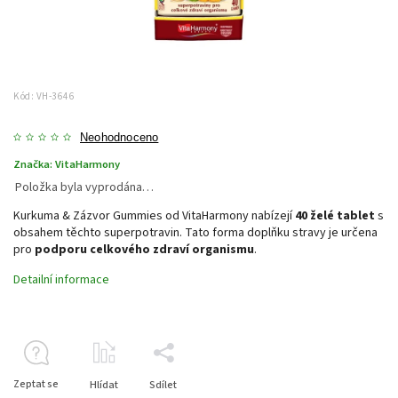
Kód:
VH-3646
Neohodnoceno
Značka:
VitaHarmony
Položka byla vyprodána…
Kurkuma & Zázvor Gummies od VitaHarmony nabízejí
40 želé tablet
s
obsahem těchto superpotravin. Tato forma doplňku stravy je určena
pro
podporu celkového zdraví organismu
.
Detailní informace
Zeptat se
Hlídat
Sdílet