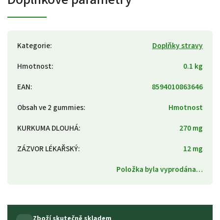
Kategorie
:
Doplňky stravy
Hmotnost
:
0.1 kg
EAN
:
8594010863646
Obsah ve 2 gummies
:
Hmotnost
KURKUMA DLOUHÁ
:
270 mg
ZÁZVOR LÉKAŘSKÝ
:
12 mg
Položka byla vyprodána…
Zboží skutečně skladem