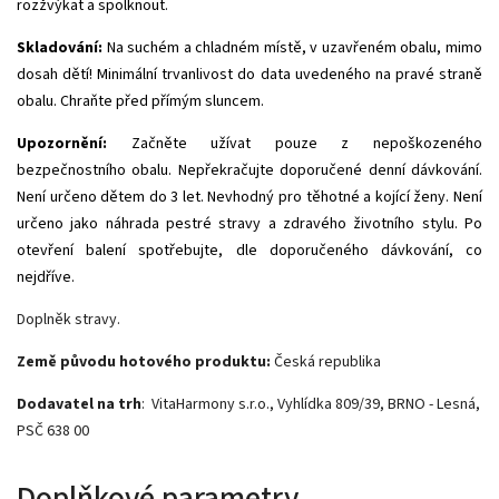
rozžvýkat a spolknout.
Skladování:
Na suchém a chladném místě, v uzavřeném obalu, mimo
dosah dětí! Minimální trvanlivost do data uvedeného na pravé straně
obalu. Chraňte před přímým sluncem.
Upozornění:
Začněte užívat pouze z nepoškozeného
bezpečnostního obalu. Nepřekračujte doporučené denní dávkování.
Není určeno dětem do 3 let. Nevhodný pro těhotné a kojící ženy. Není
určeno jako náhrada pestré stravy a zdravého životního stylu. Po
otevření balení spotřebujte, dle doporučeného dávkování, co
nejdříve.
Doplněk stravy.
Země původu hotového produktu:
Česká republika
Dodavatel na trh
: VitaHarmony s.r.o., Vyhlídka 809/39, BRNO - Lesná,
PSČ 638 00
Doplňkové parametry