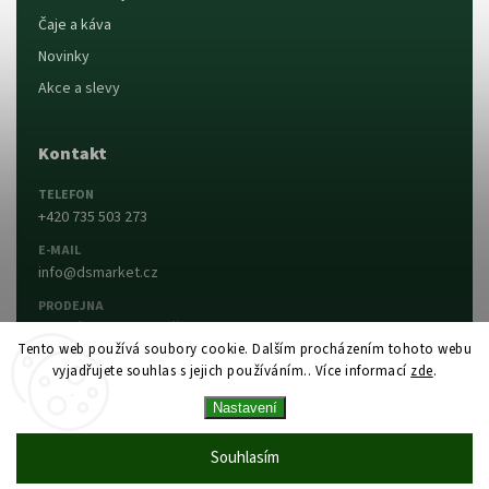
Čaje a káva
Novinky
Akce a slevy
Kontakt
TELEFON
+420 735 503 273
E-MAIL
info@dsmarket.cz
PRODEJNA
Dlouhá 90, 763 15 Slušovice
Tento web používá soubory cookie. Dalším procházením tohoto webu
vyjadřujete souhlas s jejich používáním.. Více informací
zde
.
Napsat nám
Prodejna a otevírací doba
Nastavení
Vytvořil Shoptet
Copyright 2026
DS MARKET
. Všechna práva
Souhlasím
vyhrazena.
Upravit nastavení cookies
Vytvořil
Shoptet
| Design